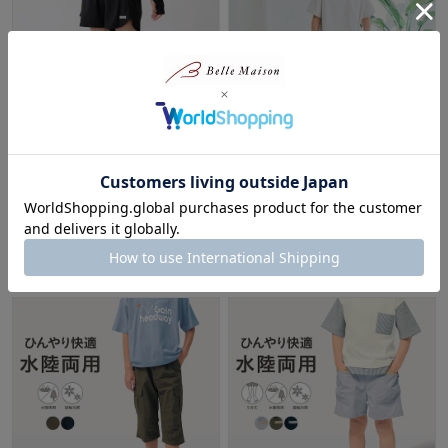
ラッシュガードショートパンツ
【きなこさんコラボ】ひんやり
【水陸両用】
快適水陸両用ワイドハーフパン
ツ
40%OFF
ジータ/GITA
¥1,794
（税込）
¥2,999～¥3,298
（税込）
(1)