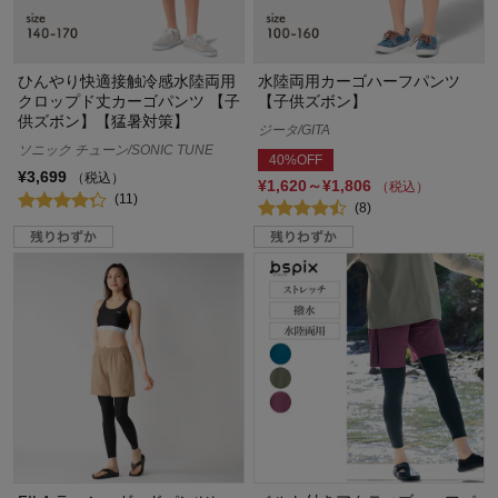
ひんやり快適接触冷感水陸両用
水陸両用カーゴハーフパンツ
クロップド丈カーゴパンツ 【子
【子供ズボン】
供ズボン】【猛暑対策】
ジータ/GITA
ソニック チューン/SONIC TUNE
40%OFF
¥3,699
（税込）
¥1,620～¥1,806
（税込）
(11)
(8)