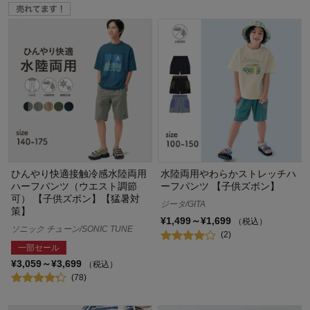
ひんやり快適接触冷感水陸両用
水陸両用やわらかストレッチハ
ハーフパンツ（ウエスト調節
ーフパンツ 【子供ズボン】
可） 【子供ズボン】【猛暑対
ジータ/GITA
策】
¥1,499～¥1,699
（税込）
ソニック チューン/SONIC TUNE
(2)
一部セール
¥3,059～¥3,699
（税込）
(78)