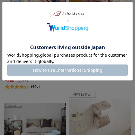
タイムセール
「ＳＯＵ・ＳＯＵ」にほんのも
泉州産フェイスタオル”ナチュ
よう 【日本製】 【累計販売数
ラルスター”
71万点突破】
特別価格
SOU・SOU(ソウソウ)
¥660～¥1,690
（税込）
20%OFF
(120)
¥390
（税込）
(446)