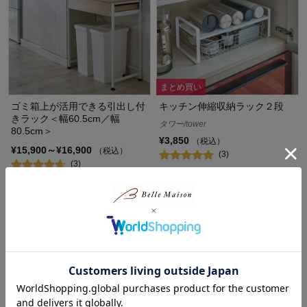
まとめ買い
ゴミ箱上が活用できる引出し付
キッチン伸縮収納ラック２段
きラック＜幅60.5cm／幅
タワー/tower
80.5cm＞
¥3,850
（税込）
¥15,900～¥16,900
（税込）
(3)
(3)