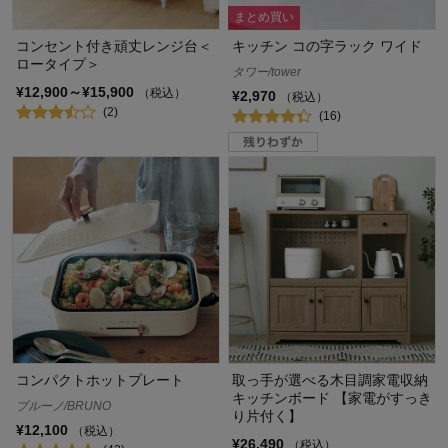
まとめ買い
コンセント付き頑丈レンジ台＜
キッチン コの字ラック ワイド
ロータイプ＞
タワー/tower
¥12,900～¥15,900
（税込）
¥2,970
（税込）
(2)
(16)
コンパクトホットプレート
取っ手が選べる木目調家電収納
キッチンボード 【家電がすっき
ブルーノ/BRUNO
り片付く】
¥12,100
（税込）
¥26,490
（税込）