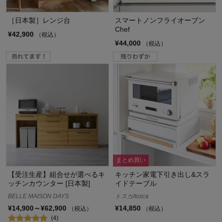
［日本製］レンジ台
スマートノンフライオーブン
Chef
¥42,900
（税込）
¥44,000
（税込）
まとめ買い
【受注生産】組合せが選べるキ
キッチン家電下引き出し&スラ
ッチンカウンター [日本製]
イドテーブル
BELLE MAISON DAYS
トスカ/tosca
¥14,900～¥62,900
¥14,850
（税込）
（税込）
(4)