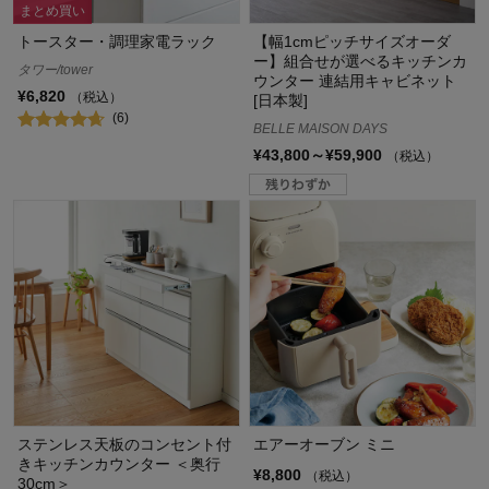
まとめ買い
トースター・調理家電ラック
【幅1cmピッチサイズオーダ
ー】組合せが選べるキッチンカ
タワー/tower
ウンター 連結用キャビネット
¥6,820
（税込）
[日本製]
(6)
BELLE MAISON DAYS
¥43,800～¥59,900
（税込）
ステンレス天板のコンセント付
エアーオーブン ミニ
きキッチンカウンター ＜奥行
¥8,800
（税込）
30cm＞