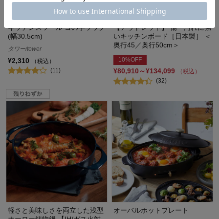
まとめ買い
キッチンスツール コの字ラック
【アウトレット】 傷・汚れに強
(幅30.5cm)
いキッチンボード［日本製］ ＜
奥行45／奥行50cm＞
タワー/tower
10%OFF
¥2,310
（税込）
(11)
¥80,910～¥134,099
（税込）
(32)
軽さと美味しさを両立した浅型
オーバルホットプレート
ホーロー鋳物鍋 【IH/ガス火対