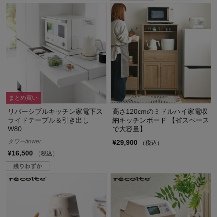
まとめ買い
リバーシブルキッチン家電下ス
高さ120cmのミドルハイ家電収
ライドテーブル＆引き出し
納キッチンボード 【省スペース
W80
で大容量】
タワー/tower
¥29,900
（税込）
¥16,500
（税込）