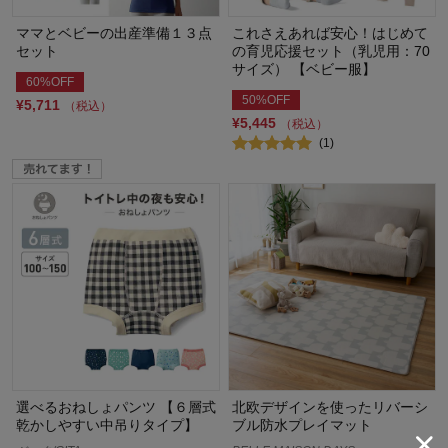
ママとベビーの出産準備１３点
これさえあれば安心！はじめて
セット
の育児応援セット（乳児用：70
サイズ） 【ベビー服】
60%OFF
50%OFF
¥5,711
（税込）
¥5,445
（税込）
(1)
選べるおねしょパンツ 【６層式
北欧デザインを使ったリバーシ
乾かしやすい中吊りタイプ】
ブル防水プレイマット