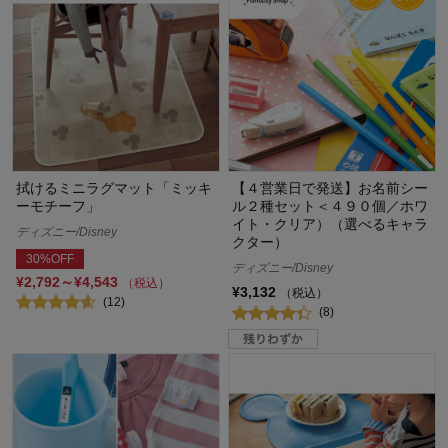
拭けるミニラグマット「ミッキ
【４営業日で発送】お名前シー
ーモチーフ」
ル２種セット＜４９０個／ホワ
イト・クリア）（選べるキャラ
ディズニー/Disney
クター）
30%OFF
ディズニー/Disney
¥2,792～¥4,543
（税込）
¥3,132
（税込）
(12)
(8)