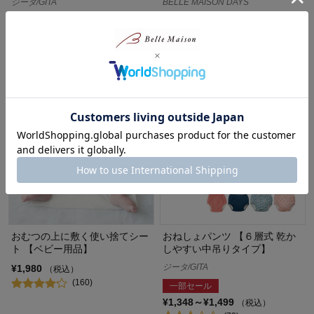
ジータ/GITA
BELLE MAISON DAYS
10%OFF
10%OFF
¥1,348
¥13,491
（税込）
（税込）
(159)
(11)
おむつの上に敷く使い捨てシー
おねしょパンツ 【６層式 乾か
ト 【ベビー用品】
しやすい中吊りタイプ】
ジータ/GITA
¥1,980
（税込）
(160)
一部セール
¥1,348～¥1,499
（税込）