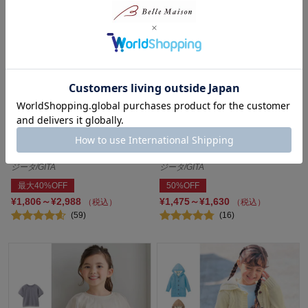
裾フリンジストレッチスキニー
リボンビスチェ風長袖ワンピー
ロングパンツ 【レビューで高評
ス 【子供服 きょうだいリン
価！】【子供ズボン】
ク】
ジータ/GITA
ジータ/GITA
最大40%OFF
50%OFF
¥1,806～¥2,988
¥1,475～¥1,630
（税込）
（税込）
(59)
(16)