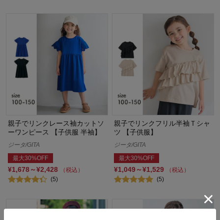
親子でリンクレース袖カットソ
親子でリンクフリル半袖Ｔシャ
ーワンピース 【子供服 半袖】
ツ 【子供服】
ジータ/GITA
ジータ/GITA
最大30%OFF
最大30%OFF
¥1,678～¥2,428
¥1,049～¥1,529
（税込）
（税込）
(5)
(5)