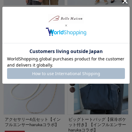
親子でリンクレディースフォト
親子でリンクバレルレッグカー
プリント半袖Ｔシャツ【haruka
ゴパンツ【harukaコラボ】
コラボ】
ジータ/GITA
ジータ/GITA
¥2,990～¥3,290
（税込）
¥2,490
（税込）
(4)
アクセサリー4点セット【イン
ビッグトートバッグ【保冷ポケ
フルエンサーharukaコラボ】
ット付き】【インフルエンサー
harukaコラボ】