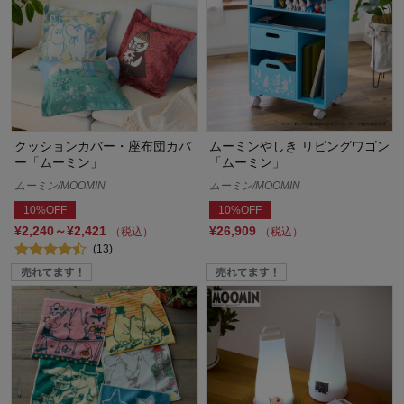
クッションカバー・座布団カバ
ムーミンやしき リビングワゴン
ー「ムーミン」
「ムーミン」
ムーミン/MOOMIN
ムーミン/MOOMIN
10%OFF
10%OFF
¥2,240～¥2,421
¥26,909
（税込）
（税込）
(13)