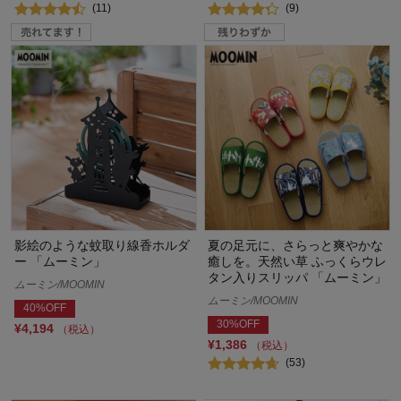
(11)
(9)
影絵のような蚊取り線香ホルダ
夏の足元に、さらっと爽やかな
ー 「ムーミン」
癒しを。天然い草 ふっくらウレ
タン入りスリッパ 「ムーミン」
ムーミン/MOOMIN
ムーミン/MOOMIN
40%OFF
30%OFF
¥4,194
（税込）
¥1,386
（税込）
(53)