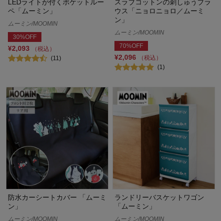
LEDライトが付くポケットルー
スラブコットンの刺しゅうブラ
ペ「ムーミン」
ウス「ニョロニョロ／ムーミ
ン」
ムーミン/MOOMIN
ムーミン/MOOMIN
30%OFF
70%OFF
¥2,093
（税込）
¥2,096
（税込）
(11)
(1)
防水カーシートカバー 「ムーミ
ランドリーバスケットワゴン
ン」
「ムーミン」
ムーミン/MOOMIN
ムーミン/MOOMIN