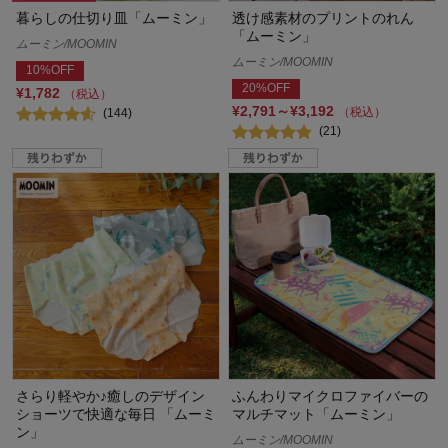
暮らしの仕切り皿「ムーミン」
透け感素材のプリントのれん
「ムーミン」
ムーミン/MOOMIN
ムーミン/MOOMIN
10%OFF
20%OFF
¥1,782
（税込）
¥2,791～¥3,192
（税込）
(144)
(21)
さらり軽やか♪癒しのデザイン
ふんわりマイクロファイバーの
ショーツで快適な毎日 「ムーミ
マルチマット「ムーミン」
ン」
ムーミン/MOOMIN