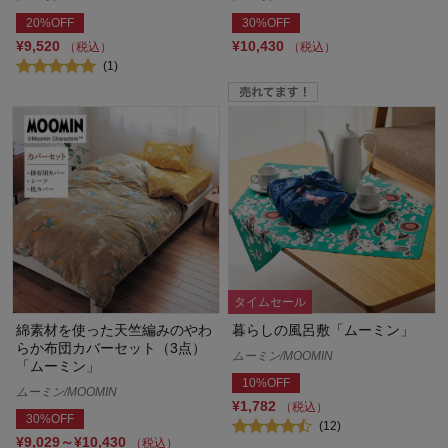
20%OFF
30%OFF
¥9,520
¥10,430
（税込）
（税込）
(1)
タイムセール
綿素材を使った天竺編みのやわ
暮らしの風呂敷「ムーミン」
らか布団カバーセット（3点）
ムーミン/MOOMIN
「ムーミン」
10%OFF
ムーミン/MOOMIN
¥1,782
（税込）
30%OFF
(12)
¥9,029～¥10,430
（税込）