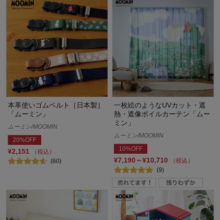
本革使いゴムベルト［日本製］
一枚絵のようなUVカット・遮
「ムーミン」
熱・遮像ボイルカーテン「ムー
ミン」
ムーミン/MOOMIN
ムーミン/MOOMIN
20%OFF
10%OFF
¥2,151
（税込）
¥7,190～¥10,710
（税込）
(60)
(9)