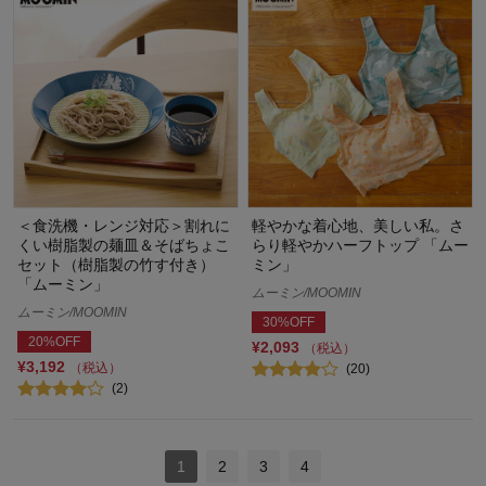
＜食洗機・レンジ対応＞割れに
軽やかな着心地、美しい私。さ
くい樹脂製の麺皿＆そばちょこ
らり軽やかハーフトップ 「ムー
セット（樹脂製の竹す付き）
ミン」
「ムーミン」
ムーミン/MOOMIN
ムーミン/MOOMIN
30%OFF
20%OFF
¥2,093
（税込）
¥3,192
（税込）
(20)
(2)
1
2
3
4