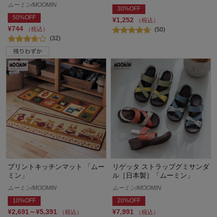
ムーミン/MOOMIN
30%OFF
50%OFF
¥1,252
（税込）
¥744
（税込）
(50)
(32)
プリントキッチンマット 「ムー
リゲッタ ストラップグミサンダ
ミン」
ル［日本製］「ムーミン」
ムーミン/MOOMIN
ムーミン/MOOMIN
10%OFF
20%OFF
¥2,691～¥5,391
¥7,991
（税込）
（税込）