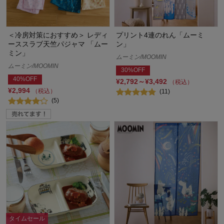
＜冷房対策におすすめ＞ レディ
プリント4連のれん「ムーミ
ーススラブ天竺パジャマ 「ムー
ン」
ミン」
ムーミン/MOOMIN
ムーミン/MOOMIN
30%OFF
40%OFF
¥2,792～¥3,492
（税込）
¥2,994
（税込）
(11)
(5)
タイムセール