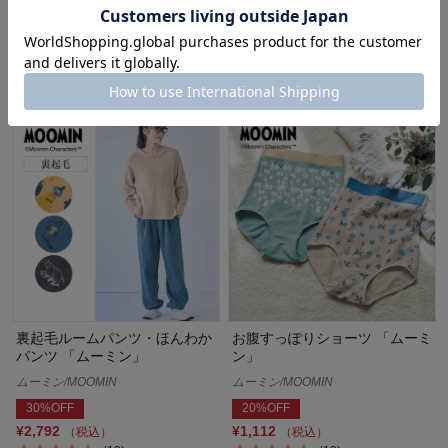
ムーミン/MOOMIN
¥1,386
（税込）
20%OFF
¥2,392
（税込）
(20)
裏起毛ルームパンツ・ほんわか
お腹すっぽりショーツ 「ムーミ
パンツ 「ムーミン」
ン」
ムーミン/MOOMIN
ムーミン/MOOMIN
30%OFF
20%OFF
¥2,792
¥1,112
（税込）
（税込）