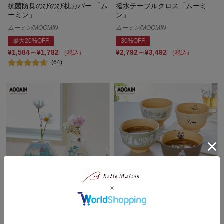
抗菌防臭のびのび枕カバー 「ム
撥水テーブルクロス「ムーミ
ーミン」
ン」
ムーミン/MOOMIN
ムーミン/MOOMIN
最大20%OFF
30%OFF
¥1,584～¥1,782
¥2,792～¥3,492
（税込）
（税込）
(64)
フラワーベース 「ムーミン」
＜食洗機・レンジ対応＞優しい
色合いの汁椀2柄セット 「ムー
ムーミン/MOOMIN
ミン」
30%OFF