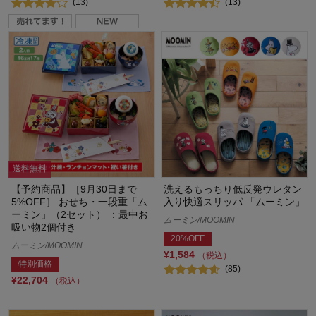
(13)
(13)
送料無料
【予約商品】［9月30日まで
洗えるもっちり低反発ウレタン
5%OFF］ おせち・一段重「ム
入り快適スリッパ 「ムーミン」
ーミン」（2セット） ：最中お
ムーミン/MOOMIN
吸い物2個付き
20%OFF
ムーミン/MOOMIN
¥1,584
（税込）
特別価格
(85)
¥22,704
（税込）