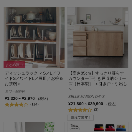
まとめ買い
ディッシュラック ＜S／L／ワ
【高さ85cm】すっきり暮らす
イドS／ワイドL／豆皿／お椀＆
カウンター下引き戸収納シリー
お茶碗＞
ズ［日本製］ ＜引き戸・引出し
＞
タワー/tower
BELLE MAISON DAYS
¥1,320～¥2,970
（税込）
¥21,800～¥39,900
（税込）
(114)
(3)