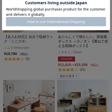
【名入れ対応】自分で収納ラッ
あたらしくて懐かしい。茶箱風
ク「ミニラボ」
ボックス ＜小／大＞【重ねて使
える収納ボックス】
ミニラボ/mini labo
トキオリ／Tokiori
¥19,790
（税込）
(2)
10%OFF
¥11,610～¥15,209
（税込）
(25)