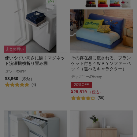
まとめ買い
使いやすい高さに開くマグネッ
その存在感に癒される。ブラン
ト洗濯機横折り畳み棚
ケット付き４ＷＡＹソファーベ
ッド（選べるキャラクター）
タワー/tower
ディズニー/Disney
¥3,960
（税込）
(4)
20%OFF
¥29,519
（税込）
(56)