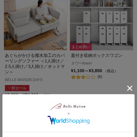
まとめ買い
あぐらがかける撥水加工のカバ
蓋付き収納ボックスワゴン
ーリングソファー ＜1人掛け／
タワー/tower
2.5人掛け／3人掛け／オットマ
¥1,100～¥3,850
（税込）
ン＞
(6)
BELLE MAISON DAYS
一部セール
¥6,290～¥74,900
（税込）
(1)