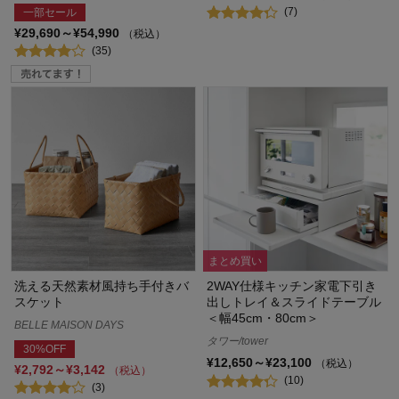
(7)
一部セール
¥29,690～¥54,990
（税込）
(35)
まとめ買い
洗える天然素材風持ち手付きバ
2WAY仕様キッチン家電下引き
スケット
出しトレイ＆スライドテーブル
＜幅45cm・80cm＞
BELLE MAISON DAYS
タワー/tower
30%OFF
¥12,650～¥23,100
（税込）
¥2,792～¥3,142
（税込）
(10)
(3)