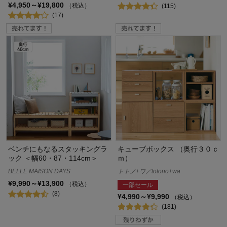
¥4,950～¥19,800
（税込）
(115)
(17)
ベンチにもなるスタッキングラ
キューブボックス （奥行３０ｃ
ック ＜幅60・87・114cm＞
ｍ）
BELLE MAISON DAYS
トトノ+ワ／totono+wa
¥9,990～¥13,900
（税込）
一部セール
(8)
¥4,990～¥9,990
（税込）
(181)