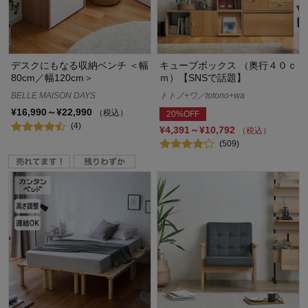
デスクにもなる収納ベンチ ＜幅
キューブボックス （奥行４０ｃ
80cm／幅120cm＞
ｍ）【SNSで話題】
BELLE MAISON DAYS
トトノ+ワ／totono+wa
¥16,990～¥22,990
（税込）
20%OFF
(4)
¥4,391～¥10,792
（税込）
(509)