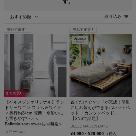
す。
絞り込み
おすすめ順
まとめ買い
【ベルメゾンオリジナル】ラン
置くだけでベッドが完成！簡単
ドリーワゴン スリム＆ワイド
に組み替えができるパレットベ
＜奥行約24cm 隙間・壁沿いに
ッド 「カンタンベッド」
も置きやすい＞＜
【SNSで話題】
BelleMaison×tower共同開発＞
BELLE MAISON DAYS
タワー/tower
¥4,990～¥29,900
（税込）