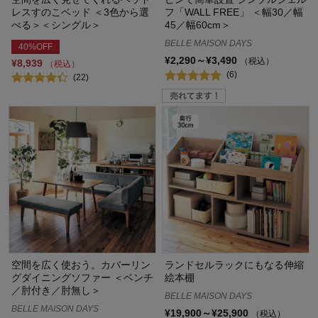
レスすのこベッド ＜3色から選
フ「WALL FREE」 ＜幅30／幅
べる＞＜シングル＞
45／幅60cm＞
BELLE MAISON DAYS
40%OFF
¥2,290～¥3,490
（税込）
¥8,939
（税込）
(6)
(22)
空間を広く使おう。カバーリン
ランドセルラックにもなる伸縮
グダイニングソファー ＜ベンチ
絵本棚
／肘付き／肘無し＞
BELLE MAISON DAYS
BELLE MAISON DAYS
¥19,900～¥25,900
（税込）