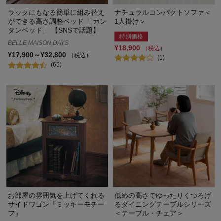
ラックにもなる簡単に組み替え
ナチュラルコンパクトソファ＜
ができる高さ調整ベッド 「カン
1人掛け＞
タンベッド」 【SNSで話題】
特別価格
BELLE MAISON DAYS
¥18,900
（税込）
¥17,900～¥32,800
（税込）
(1)
(65)
お部屋の雰囲気を上げてくれる
低めの高さでゆったりくつろげ
サイドワゴン「ミッキーモチー
るダイニングテーブルシリーズ
フ」
＜テーブル・チェア＞