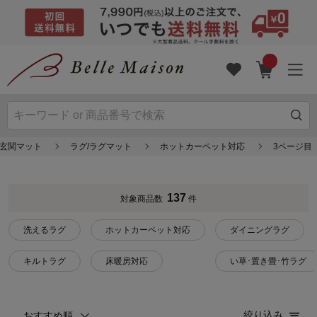
/玄関マット
ラグ/ラグマット
ホットカーペット対応
3ページ目
137
対象商品数
件
洗えるラグ
ホットカーペット対応
ダイニングラグ
キルトラグ
床暖房対応
い草･置き畳･竹ラグ
絞り込み
おすすめ順