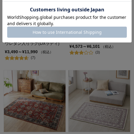
なめらかな肌触りのギャッベ風
ブロック柄の洗える綿混ラグ
ウレタン入りラグ(DXラディ)
¥4,573～¥6,101
（税込）
¥3,490～¥11,990
（税込）
(3)
(7)