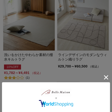
洗いをかけたやわらか素材の撥
ラインデザインのモダンなウィ
水キルトラグ
ルトン織りラグ
¥29,700～¥60,500
（税込）
10%OFF
¥1,782～¥4,491
（税込）
(1)