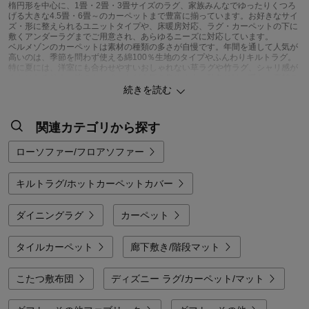
楕円形を中心に、1畳・2畳・3畳サイズのラグ、家族みんなでゆったりくつろ
げる大きな4.5畳・6畳～のカーペットまで豊富に揃っています。お好きなサイ
ズ・形に整えられるユニットタイプや、床暖房対応、ラグ・カーペットの下に
敷くアンダーラグまでご用意され、あらゆるニーズに対応しています。
ベルメゾンのカーペットは素材の種類の多さが自慢です。年間を通して人気が
高いのは、季節を問わず使える綿100％生地のタイプやふんわりキルトラグ。
特に夏には、洋室にも合わせやすいおしゃれない草ラグや竹ラグ、シャリ感が
クセになるリネン地のカーペットが人気を集めます。秋冬には、暖かい素材の
代表格マイクロファイバーやモコモコ起毛素材のカーペットが売れ筋です。床
続きを読む
つき感や防音が気になる方には、ウレタン入りで厚みをもたせたボリュームタ
イプや、おしゃれなデザインのリバーシブル厚敷きラグ、またはラグ・カーペ
ットの下に敷くアンダーラグを併用するのがおすすめです。
関連カテゴリから探す
デザインは、インテリアに合わせやすい無地やワンポイントなどシンプルなも
のから、おしゃれな北欧調柄、キュートなドット柄、個性的な幾何学模様、ビ
ビッドな色合いでお部屋の主役にもなるデザインまで盛りだくさん。お子様や
ローソファー/フロアソファー
ファンの方から支持の高いディズニー柄もいろんなキャラクターをモチーフに
して展開中です。機能面では、お手入れの簡単さにもこだわったものがたくさ
んあります。手軽に洗える洗濯機OK・手洗いOKのものや、撥水・防汚・抗
キルトラグ/ホットカーペットカバー
菌・防臭など多機能性にご注目ください。お子様やペットがいるご家庭には、
撥水加工や裏面にすべりにくい加工を施したカーペット、汚れた部分だけサッ
と洗えるユニットラグが好評です。
ダイニングラグ
カーペット
「おすすめ順」や「人気順」で上位のラグアイテムは、機能性とおしゃれなデ
ザインを両立しており、迷った時にぴったりの選択肢となります。こだわり派
の方は「レビュー評価の高い順」で肌ざわりや使い勝手など、ご愛用者の声を
タイルカーペット
廊下敷き/階段マット
チェックしてみてくださいね。
こたつ敷布団
ディズニー ラグ/カーペット/マット