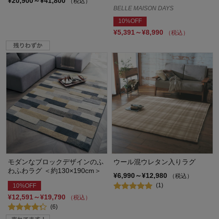
¥20,900～¥41,800
（税込）
BELLE MAISON DAYS
10%OFF
¥5,391～¥8,990
（税込）
モダンなブロックデザインのふ
ウール混ウレタン入りラグ
わふわラグ ＜約130×190cm＞
¥6,990～¥12,980
（税込）
(1)
10%OFF
¥12,591～¥19,790
（税込）
(6)