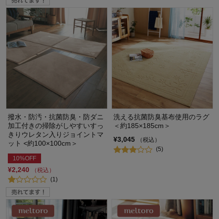
撥水・防汚・抗菌防臭・防ダニ
洗える抗菌防臭基布使用のラグ
加工付きの掃除がしやすいすっ
＜約185×185cm＞
きりウレタン入りジョイントマ
¥3,045
（税込）
ット <約100×100cm＞
(5)
10%OFF
¥2,240
（税込）
(1)