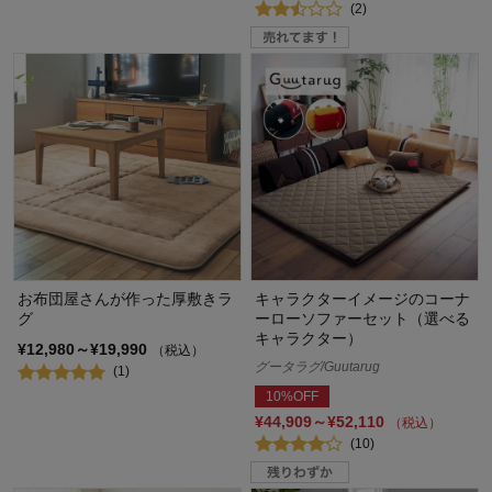
(2)
お布団屋さんが作った厚敷きラ
キャラクターイメージのコーナ
グ
ーローソファーセット（選べる
キャラクター）
¥12,980～¥19,990
（税込）
グータラグ/Guutarug
(1)
10%OFF
¥44,909～¥52,110
（税込）
(10)