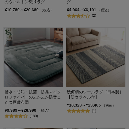
のウィルトン織りラグ
グ
¥10,780～¥20,680
¥4,064～¥6,101
（税込）
（税込）
(2)
撥水・防汚・抗菌・防臭マイク
幾何柄のウールラグ［日本製］
ロファイバーのふかふか防音こ
【防炎ラベル付】
たつ厚敷布団
¥18,323～¥23,405
（税込）
¥9,989～¥26,990
（税込）
(1)
(180)