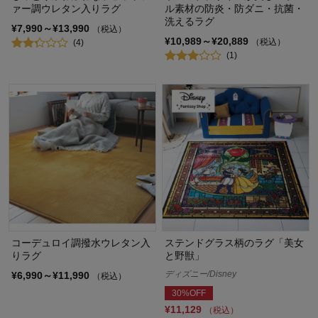
ァー調ウレタン入りラグ
ル素材の防炎・防ダニ・抗菌・
洗えるラグ
¥7,990～¥13,990
（税込）
¥10,989～¥20,889
（税込）
(4)
(1)
コーデュロイ調撥水ウレタン入
ステンドグラス柄のラグ「美女
りラグ
と野獣」
ディズニー/Disney
¥6,990～¥11,990
（税込）
30%OFF
¥11,129
（税込）