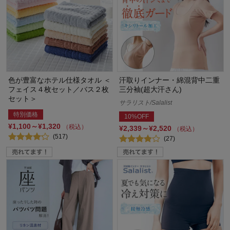
色が豊富なホテル仕様タオル ＜
汗取りインナー・綿混背中二重
フェイス４枚セット／バス２枚
三分袖(超大汗さん)
セット＞
サラリスト/Salalist
特別価格
10%OFF
¥1,100～¥1,320
（税込）
¥2,339～¥2,520
（税込）
(517)
(27)