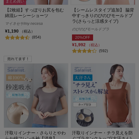
まとめ買い
【2枚組】すっぽりお尻を包む
【シームレスタイプ追加】 脇背
綿混レーシーショーツ
中すっきりのびのびモールドブ
ラ(さらっと涼感タイプ)
マイネセサ/my necesa
のびのびモールドブラ
¥1,190
（税込）
(854)
20%OFF
¥1,992
（税込）
(592)
汗取りインナー・さらりとやわ
汗取りインナー・チラ見えを防
らか綿フレンチ袖【消臭】
ぐブラタンクトップ(大汗さん)