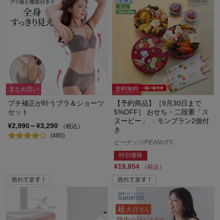
まとめ買い
送料無料
プチ補正が叶うブラ＆ショーツ
【予約商品】［9月30日まで
セット
5%OFF］ おせち・二段重「ス
ヌーピー」 ：モンブラン2個付
¥2,990～¥3,290
（税込）
き
(485)
ピーナッツ/PEANUTS
特別価格
¥19,854
（税込）