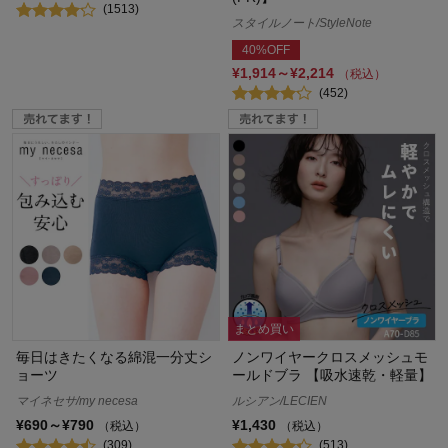
(1513)
スタイルノート/StyleNote
40%OFF
¥1,914～¥2,214
（税込）
(452)
まとめ買い
毎日はきたくなる綿混一分丈シ
ノンワイヤークロスメッシュモ
ョーツ
ールドブラ 【吸水速乾・軽量】
マイネセサ/my necesa
ルシアン/LECIEN
¥690～¥790
¥1,430
（税込）
（税込）
(309)
(513)