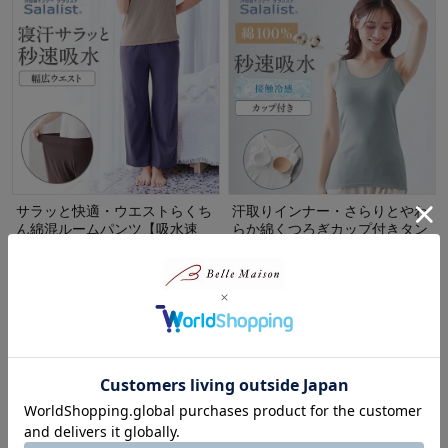
サラッと快適・ウエストらくち
汗取りインナー・さらりとやわ
ん綿混ルームパンツ【吸水速
らか綿くつろぎカップ付きタン
乾】
クトップ（背中フリー）【消
臭】
サラリスト/Salalist
サラリスト/Salalist
10%OFF
10%OFF
¥1,611～¥1,782
（税込）
¥1,620～¥1,782
（税込）
(1116)
(996)