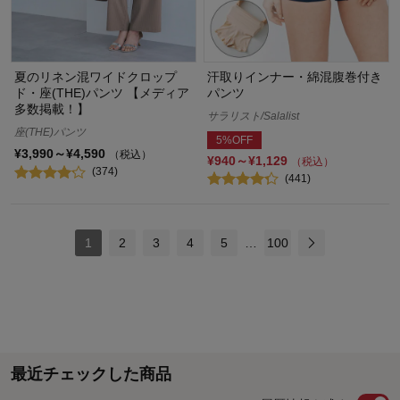
夏のリネン混ワイドクロップ
汗取りインナー・綿混腹巻付き
ド・座(THE)パンツ 【メディア
パンツ
多数掲載！】
サラリスト/Salalist
座(THE)パンツ
5%OFF
¥3,990～¥4,590
（税込）
¥940～¥1,129
（税込）
(374)
(441)
1
2
3
4
5
…
100
最近チェックした商品