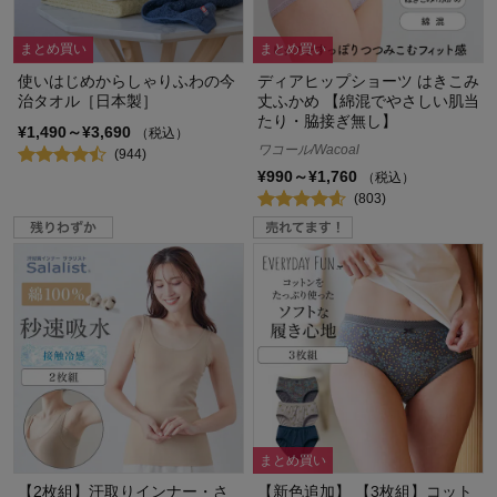
まとめ買い
まとめ買い
使いはじめからしゃりふわの今
ディアヒップショーツ はきこみ
治タオル［日本製］
丈ふかめ 【綿混でやさしい肌当
たり・脇接ぎ無し】
¥1,490～¥3,690
（税込）
ワコール/Wacoal
(944)
¥990～¥1,760
（税込）
(803)
まとめ買い
【2枚組】汗取りインナー・さ
【新色追加】 【3枚組】コット