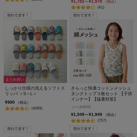
¥1,782～¥1,970
（税込）
(41)
まとめ買い
しっかり仕様の洗えるソフトス
さらっと快適コットンメッシュ
リッパ ＜S～L＞
タンクトップ３枚セット 【子供
インナー】【猛暑対策】
¥900
（税込）
ジータ/GITA
(4089)
¥1,549～¥1,949
（税込）
(757)