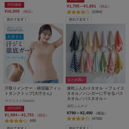
特別価格
¥1,795～¥1,881
（税込）
¥16,909
（税込）
(1064)
まとめ買い
汗取りインナー・綿混脇フィッ
速乾ふんわりタオル ＜フェイス
トタンクトップ(大汗さん)
タオル／ハンガーに干せるバス
タオル／バスタオル＞
サラリスト/Salalist
速乾ふんわり
20%OFF
¥790～¥2,490
（税込）
¥1,584～¥1,751
（税込）
(4700)
(48)