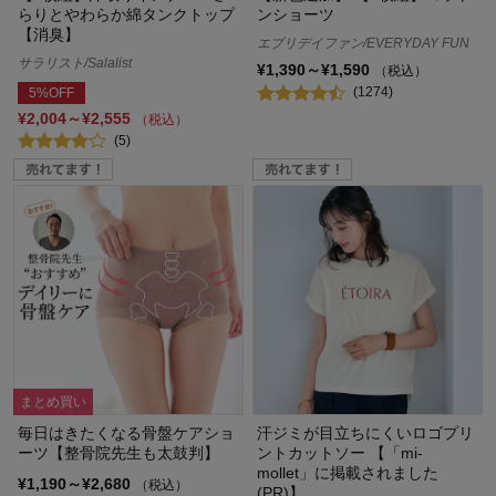
らりとやわらか綿タンクトップ
ンショーツ
【消臭】
エブリデイファン/EVERYDAY FUN
サラリスト/Salalist
¥1,390～¥1,590
（税込）
(1274)
5%OFF
¥2,004～¥2,555
（税込）
(5)
まとめ買い
毎日はきたくなる骨盤ケアショ
汗ジミが目立ちにくいロゴプリ
ーツ【整骨院先生も太鼓判】
ントカットソー 【「mi-
mollet」に掲載されました
¥1,190～¥2,680
（税込）
(PR)】