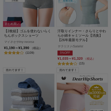
まとめ買い
【2枚組】ゴムを使わないらく
汗取りインナー・さらりとやわ
ちんボックスショーツ
らか綿キャミソール【消臭】
【26年最新モデル】
マイネセサ/my necesa
サラリスト/Salalist
¥1,190～¥1,390
（税込）
(1109)
5%OFF
¥1,035～¥1,320
（税込）
(15)