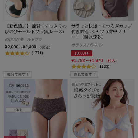
【新色追加】 脇背中すっきりの
サラッと快適・くつろぎカップ
びのびモールドブラ(総レース)
付き綿混Tシャツ（背中フリ
ー）【吸水速乾】
のびのびモールドブラ
サラリスト/Salalist
¥2,090～¥2,390
（税込）
(1771)
10%OFF
¥1,782～¥1,970
（税込）
(1323)