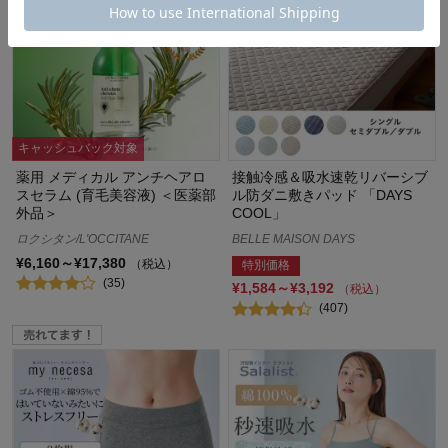
キャッシュバック対象
薬用 メディカル アンチヘアロ
接触冷感＆吸水速乾リバーシブ
スセラム (育毛美容液) ＜医薬部
ル防ダニ敷きパッド 「DAYS
外品＞
COOL」
ロクシタン/L'OCCITANE
BELLE MAISON DAYS
¥6,160～¥17,380
（税込）
特別価格
(35)
¥1,584～¥3,192
（税込）
(407)