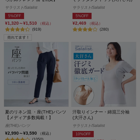
サラリスト/Salalist
サラリスト/Salalist
5%OFF
5%OFF
¥1,320～¥1,510
¥2,469
（税込）
（税込）
(919)
(280)
夏のリネン混 ・座(THE)パンツ
汗取りインナー・綿混三分袖
【メディア多数掲載！】
(大汗さん)
座(THE)パンツ
サラリスト/Salalist
¥2,990～¥3,590
（税込）
10%OFF
(1050)