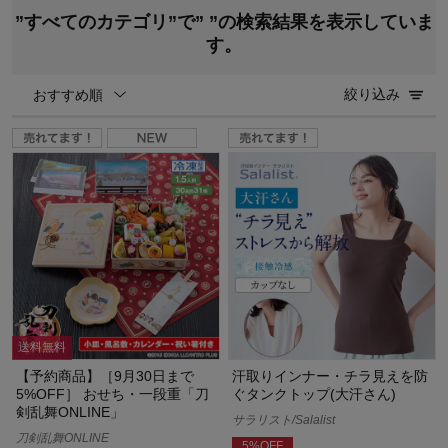
”すべてのカテゴリ”で”
”の検索結果を表示していま
す。
絞り込み
おすすめ順
送料無料
【予約商品】［9月30日まで
汗取りインナー・チラ見えを防
5%OFF］ おせち・一段重「刀
ぐタンクトップ(大汗さん)
剣乱舞ONLINE」
サラリスト/Salalist
刀剣乱舞ONLINE
5%OFF