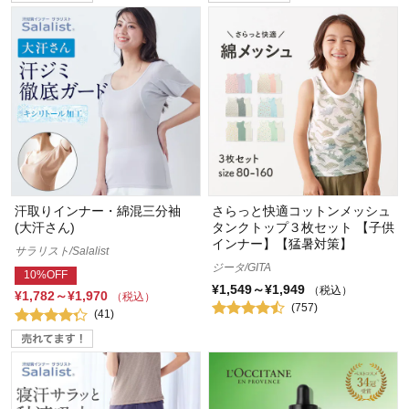
汗取りインナー・綿混三分袖
さらっと快適コットンメッシュ
(大汗さん)
タンクトップ３枚セット 【子供
インナー】【猛暑対策】
サラリスト/Salalist
ジータ/GITA
10%OFF
¥1,549～¥1,949
（税込）
¥1,782～¥1,970
（税込）
(757)
(41)