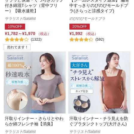
サラッと快適・くつろぎカップ
【シームレスタイプ追加】 脇背
付き綿混Tシャツ（背中フリ
中すっきりのびのびモールドブ
ー）【吸水速乾】
ラ(さらっと涼感タイプ)
サラリスト/Salalist
のびのびモールドブラ
10%OFF
20%OFF
¥1,782～¥1,970
¥1,992
（税込）
（税込）
(1322)
(592)
汗取りインナー・さらりとやわ
汗取りインナー・チラ見えを防
らか綿フレンチ袖【消臭】
ぐブラタンクトップ(大汗さん)
サラリスト/Salalist
サラリスト/Salalist