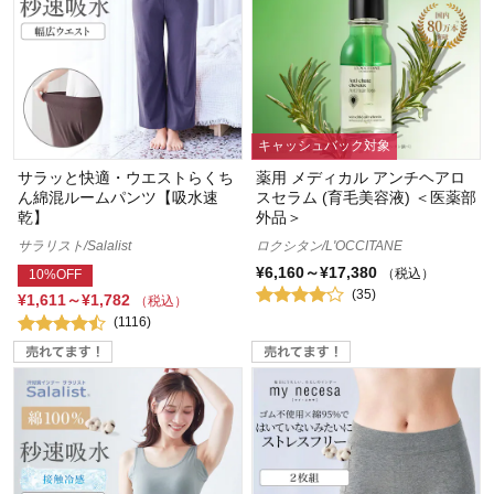
キャッシュバック対象
サラッと快適・ウエストらくち
薬用 メディカル アンチヘアロ
ん綿混ルームパンツ【吸水速
スセラム (育毛美容液) ＜医薬部
乾】
外品＞
サラリスト/Salalist
ロクシタン/L'OCCITANE
¥6,160～¥17,380
（税込）
10%OFF
(35)
¥1,611～¥1,782
（税込）
(1116)