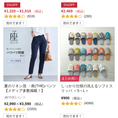
5%OFF
5%OFF
¥1,320～¥1,510
¥2,469
（税込）
（税込）
(919)
(280)
まとめ買い
夏のリネン混 ・座(THE)パンツ
しっかり仕様の洗えるソフトス
【メディア多数掲載！】
リッパ ＜S～L＞
座(THE)パンツ
¥900
（税込）
(4089)
¥2,990～¥3,590
（税込）
(1050)