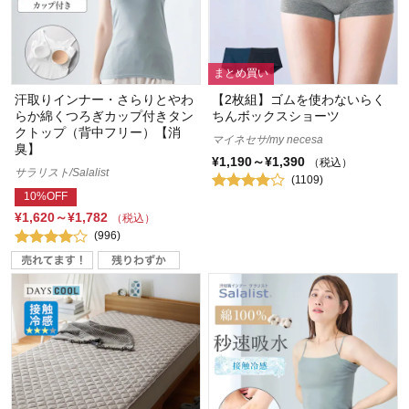
まとめ買い
汗取りインナー・さらりとやわ
【2枚組】ゴムを使わないらく
らか綿くつろぎカップ付きタン
ちんボックスショーツ
クトップ（背中フリー）【消
マイネセサ/my necesa
臭】
¥1,190～¥1,390
（税込）
サラリスト/Salalist
(1109)
10%OFF
¥1,620～¥1,782
（税込）
(996)