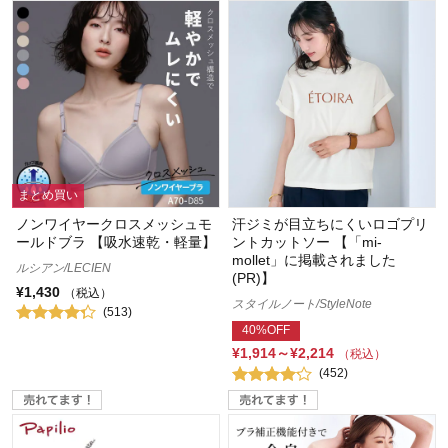
まとめ買い
ノンワイヤークロスメッシュモ
汗ジミが目立ちにくいロゴプリ
ールドブラ 【吸水速乾・軽量】
ントカットソー 【「mi-
mollet」に掲載されました
ルシアン/LECIEN
(PR)】
¥1,430
（税込）
スタイルノート/StyleNote
(513)
40%OFF
¥1,914～¥2,214
（税込）
(452)