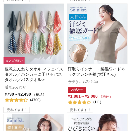
まとめ買い
速乾ふんわりタオル ＜フェイス
汗取りインナー・綿混ワイドネ
タオル／ハンガーに干せるバス
ックフレンチ袖(大汗さん)
タオル／バスタオル＞
サラリスト/Salalist
速乾ふんわり
5%OFF
¥790～¥2,490
（税込）
¥1,881～¥2,080
（税込）
(4700)
(111)