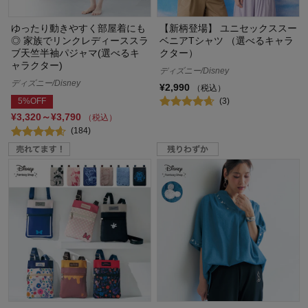
ゆったり動きやすく部屋着にも
【新柄登場】 ユニセックススー
◎ 家族でリンクレディーススラ
ベニアTシャツ （選べるキャラ
ブ天竺半袖パジャマ(選べるキ
クター）
ャラクター)
ディズニー/Disney
ディズニー/Disney
¥2,990
（税込）
(3)
5%OFF
¥3,320～¥3,790
（税込）
(184)