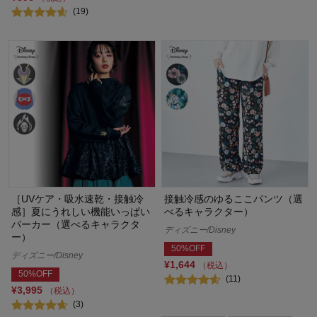
(19)
［UVケア・吸水速乾・接触冷
接触冷感のゆるここパンツ（選
感］夏にうれしい機能いっぱい
べるキャラクター）
パーカー（選べるキャラクタ
ディズニー/Disney
ー）
50%OFF
ディズニー/Disney
¥1,644
（税込）
50%OFF
(11)
¥3,995
（税込）
(3)