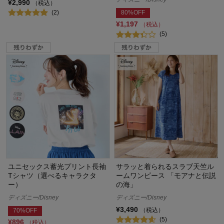
¥2,990
（税込）
(2)
80%OFF
¥1,197
（税込）
(5)
ユニセックス蓄光プリント長袖
サラッと着られるスラブ天竺ル
Tシャツ（選べるキャラクタ
ームワンピース 「モアナと伝説
ー）
の海」
ディズニー/Disney
ディズニー/Disney
¥3,490
（税込）
70%OFF
(5)
¥896
（税込）