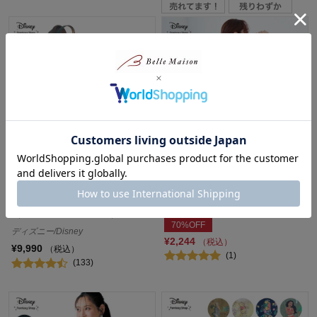
快適で軽やか、歩きたくなるス
ユニセックス刺しゅうデニムシ
トラップグミサンダル［日本
ャツ「くまのプーさん」
製］（ディズニー／リゲッタ）
ディズニー/Disney
（選べるキャラクター）
70%OFF
ディズニー/Disney
¥2,244
（税込）
¥9,990
（税込）
(1)
(133)