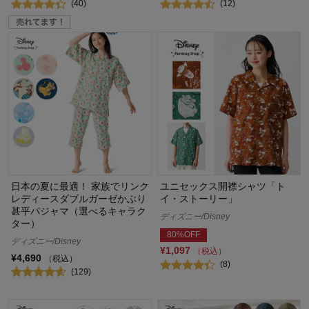
(40)
(12)
日本の夏に最適！ 家族でリンク
ユニセックス開襟シャツ「ト
レディースダブルガーゼかぶり
イ・ストーリー」
甚平パジャマ（選べるキャラク
ディズニー/Disney
ター）
80%OFF
ディズニー/Disney
¥1,097
（税込）
¥4,690
（税込）
(8)
(129)