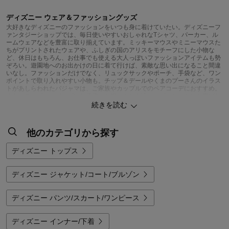
ディズニー ウェア＆ファッショングッズ
大好きなディズニーのファッションをいつも身に着けていたい。ディズニーフ
ァンタジーショップでは、毎日使いやすいおしゃれなTシャツ、パーカー、ル
ームウェアなどを豊富に取り揃えています。ミッキーマウスやミニーマウスた
ちがプリントされたウェアや、ふしぎの国のアリスをモチーフにした小物な
ど、休日はもちろん、お仕事でも使える大人っぽいファッションアイテムも勢
ぞろい。遊園地へのお出かけの日に着て行けば、素敵な思い出になること間違
いなし。ファッションだけでなく、リュックサックやポーチ、手袋など、ワン
ポイントで取り入れやすい小物も。チップ＆デールやくまのプーさんのイラス
トがあしらわれたパジャマは、ご家族やカップルでのペアコーデにおすすめ。
また、ディズニーグッズはお子様のお祝いやお友達へのプレゼントにも喜ばれ
ます。ぜひディズニーキャラクターのファッションアイテムと一緒に、楽しい
続きを読む
時間をお過ごしください。
他のカテゴリから探す
ディズニー トップス
ディズニー ジャケット/コート/ブルゾン
ディズニー パンツ/スカート/ワンピース
ディズニー インナー/下着