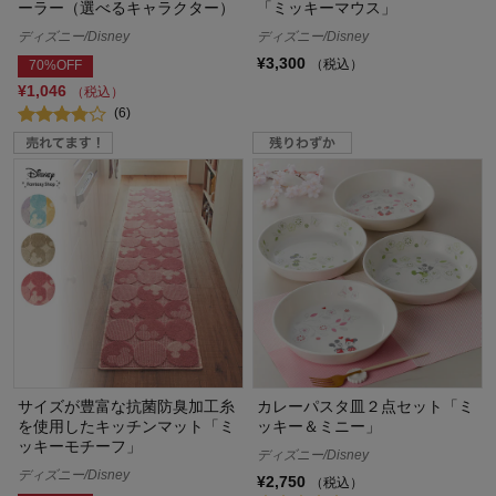
ーラー（選べるキャラクター）
「ミッキーマウス」
ディズニー/Disney
ディズニー/Disney
¥3,300
（税込）
70%OFF
¥1,046
（税込）
(6)
サイズが豊富な抗菌防臭加工糸
カレーパスタ皿２点セット「ミ
を使用したキッチンマット「ミ
ッキー＆ミニー」
ッキーモチーフ」
ディズニー/Disney
ディズニー/Disney
¥2,750
（税込）