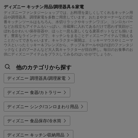
ディズニー キッチン用品/調理器具＆家電
ディズニーファンタジーショップでは、お料理を楽しくしてくれるキッチン用
品や調理器具、調理家電を多数ご用意しています。おたまやターナーなどの定
番キッチンツールはもちろん、水切りラックやキッチンワゴン、コンロカバー
などお役立ちアイテムもいっぱい。冷蔵庫に入れてあるだけで思わず笑顔がこ
ぼれるかわいい保存容器や、ほっと一息も楽しくなる麦茶ポットなども揃いま
す。豊富なラインナップで、キッチンをまるごとディズニーアイテムで揃える
ことだってできちゃいます。キャラクター展開は、ミッキーマウスやミニーマ
ウスといったミッキー＆フレンズから、チップ＆デールやほのぼのファンタジ
ックなくまのプーさんなど大人気キャラクターが目白押し。毎日のお食事のお
供にディズニーアイテムをプラスしてみるのはいかがでしょうか。
他のカテゴリから探す
ディズニー 調理器具/調理家電
ディズニー 食器/カトラリー
ディズニー シンク/コンロまわり用品
ディズニー 食品保存/冷水筒
ディズニー キッチン収納用品