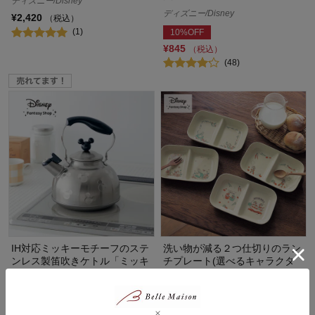
ディズニー/Disney
ディズニー/Disney
¥2,420
（税込）
(1)
10%OFF
¥845
（税込）
(48)
IH対応ミッキーモチーフのステ
洗い物が減る２つ仕切りのラン
ンレス製笛吹きケトル「ミッキ
チプレート(選べるキャラクタ
ーモチーフ」
ー)
ディズニー/Disney
ディズニー/Disney
30%OFF
20%OFF