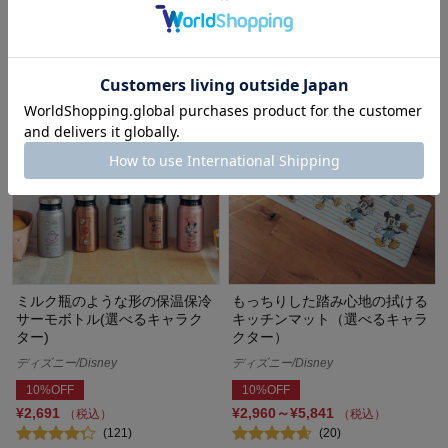
¥3,842
¥1,831
（税込）
（税込）
(59)
(4)
ミルク瓶のような形の保温保冷
もっちりした踏み心地の拭ける
サーモボトル(選べるキャラク
キッチンマット（選べるキャラ
ター)
クター）
ディズニー/Disney
ディズニー/Disney
10%OFF
10%OFF
¥2,691
¥2,960～¥5,841
（税込）
（税込）
(121)
(20)