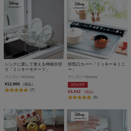
シンクに渡して使える伸縮水切
排気口カバー「ミッキー＆ミニ
り「ミッキーモチーフ」
ー」
ディズニー/Disney
ディズニー/Disney
¥12,900
（税込）
30%OFF
(7)
¥3,842
（税込）
(5)