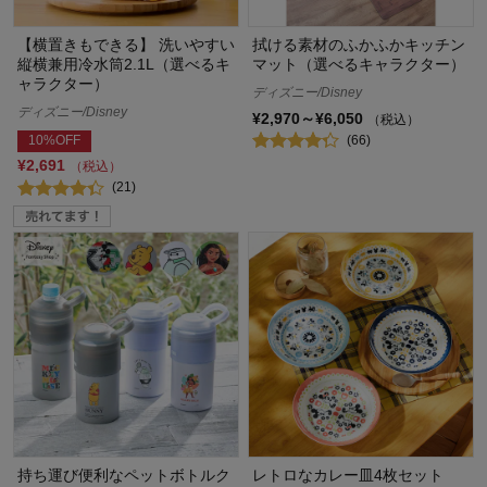
【横置きもできる】 洗いやすい
拭ける素材のふかふかキッチン
縦横兼用冷水筒2.1L（選べるキ
マット（選べるキャラクター）
ャラクター）
ディズニー/Disney
ディズニー/Disney
¥2,970～¥6,050
（税込）
(66)
10%OFF
¥2,691
（税込）
(21)
持ち運び便利なペットボトルク
レトロなカレー皿4枚セット