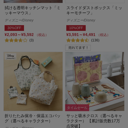
拭ける透明キッチンマット「ミ
スライドダストボックス「ミッ
ッキーマウス」
キーモチーフ」
ディズニー/Disney
ディズニー/Disney
30%OFF
10%OFF
¥2,093～¥5,592
¥3,591～¥4,491
（税込）
（税込）
(3)
(136)
タイムセール
折りたたみ保冷・保温エコバッ
サッと吸水クロス（選べるキャ
グ（選べるキャラクター）
ラクター） 【累計販売数17万
点突破】