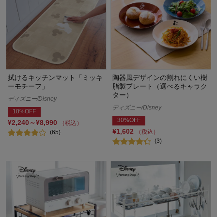
拭けるキッチンマット「ミッキ
陶器風デザインの割れにくい樹
ーモチーフ」
脂製プレート（選べるキャラク
ター）
ディズニー/Disney
ディズニー/Disney
10%OFF
30%OFF
¥2,240～¥8,990
（税込）
¥1,602
（税込）
(65)
(3)