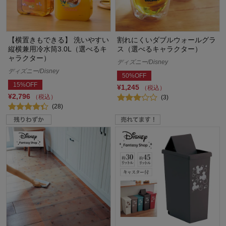
【横置きもできる】 洗いやすい
割れにくいダブルウォールグラ
縦横兼用冷水筒3.0L（選べるキ
ス（選べるキャラクター）
ャラクター）
ディズニー/Disney
ディズニー/Disney
50%OFF
15%OFF
¥1,245
（税込）
¥2,796
（税込）
(3)
(28)