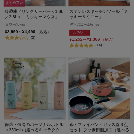
まとめ買い
冷蔵庫ドリンクサーバー＜1.8L
ステンレスキッチンツール「ミ
／2.8L＞「ミッキーマウス」
ッキー＆ミニー」
タワー/tower
ディズニー/Disney
¥3,990～¥4,490
（税込）
30%OFF
(3)
¥1,252～¥1,386
（税込）
(14)
保温・保冷のパーソナルボトル
鍋・フライパン・ガラス蓋３点
＜350ml＞(選べるキャラクタ
セット フッ素樹脂加工（選べる