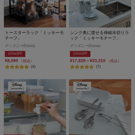
トースターラック「ミッキーモ
シンク奥に渡せる伸縮水切りラ
チーフ」
ック「ミッキーモチーフ」
ディズニー/Disney
ディズニー/Disney
10%OFF
10%OFF
¥8,090
¥17,820～¥23,310
（税込）
（税込）
(4)
(7)