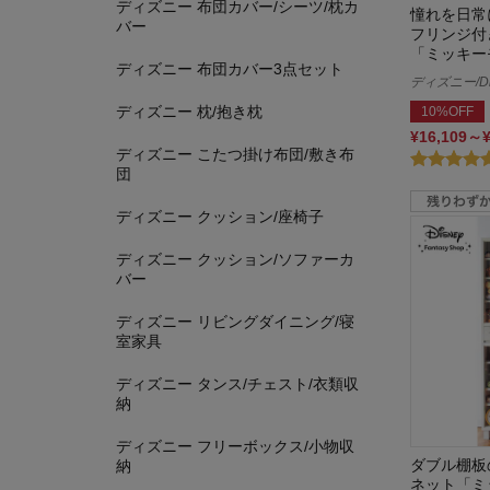
ディズニー 布団カバー/シーツ/枕カ
憧れを日常
バー
フリンジ付
「ミッキー
ディズニー 布団カバー3点セット
ディズニー/Di
ディズニー 枕/抱き枕
10%OFF
¥16,109～
ディズニー こたつ掛け布団/敷き布
団
ディズニー クッション/座椅子
ディズニー クッション/ソファーカ
バー
ディズニー リビングダイニング/寝
室家具
ディズニー タンス/チェスト/衣類収
納
ディズニー フリーボックス/小物収
ダブル棚板
納
ネット「ミ