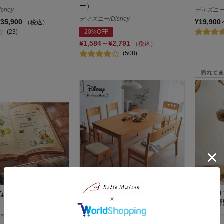
ー）
sney
ディズニー/
ディズニー/Disney
¥35,900
¥19,900
（税込）
(23)
20%OFF
¥1,584～¥2,791
（税込）
(508)
なラグ「くまのプーさ
引出し付きダイニングテーブル
インテリ
「ミッキーモチーフ」
美女と野
sney
ディズニー/Disney
ディズニー/