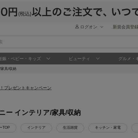
ログオン
新規会員登
妊娠・ベビー・キッズ
ビューティ
グルメ・
/家具/収納
ニー インテリア/家具/収納
ーTOP
インテリア
生活雑貨
キッチン・家電