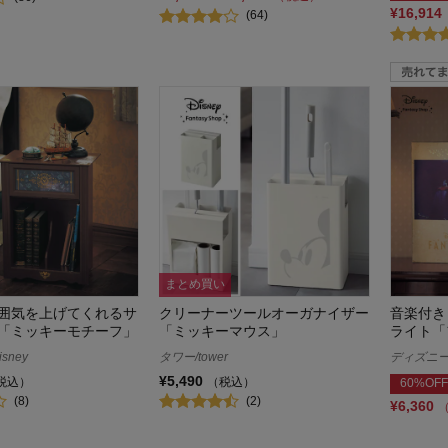
¥16,914
(64)
まとめ買い
囲気を上げてくれるサ
クリーナーツールオーガナイザー
音楽付き
「ミッキーモチーフ」
「ミッキーマウス」
ライト「
sney
タワー/tower
ディズニー/
¥5,490
税込）
（税込）
60%OFF
(8)
(2)
¥6,360