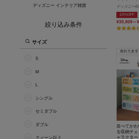
ディズニー インテリア雑貨
ディズニー/Di
10%OFF
¥35,909～
絞り込み条件
サイズ
S
M
L
シングル
セミダブル
ダブル
並べてかわ
る収納チェ
ャラクター
クィーン以上