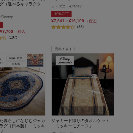
グ（選べるキャラクタ
ディズニー/Disney
10%OFF
Disney
¥7,641～¥16,109
（税込）
(88)
¥7,700
（税込）
(107)
た暮らしになじむジャカ
ジャカード織りのタオルケット
ラグ［日本製］「ミッキ
「ミッキーモチーフ」
フ」