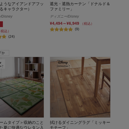
ようなアイアンドアフッ
遮光・遮熱カーテン「ドナルド＆
るキャラクター）
ファミリー」
Disney
ディズニー/Disney
¥4,494～¥6,949
（税込）
(9)
（税込）
(24)
ームタイプ＞収納のこと
拭けるダイニングラグ「ミッキー
た夏に快適なウレタン入
モチーフ」