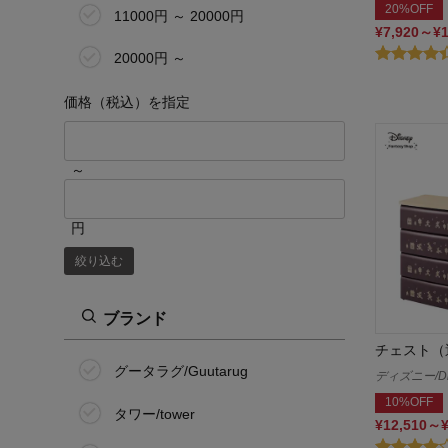
20%OFF
11000円 ～ 20000円
¥7,920～¥
20000円 ～
価格（税込）を指定
～
円
絞り込む
ブランド
チェスト（
グータラグ/Guutarug
ディズニー/Di
10%OFF
タワー/tower
¥12,510～