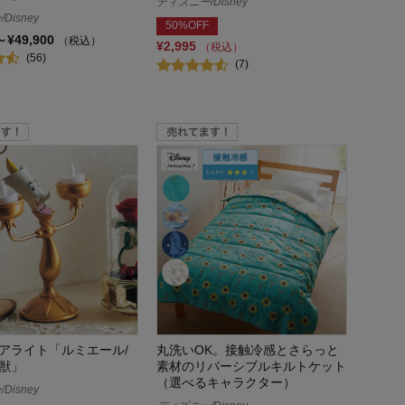
ディズニー/Disney
Disney
50%OFF
～¥49,900
（税込）
¥2,995
（税込）
(56)
(7)
アライト「ルミエール/
丸洗いOK。接触冷感とさらっと
獣」
素材のリバーシブルキルトケット
（選べるキャラクター）
Disney