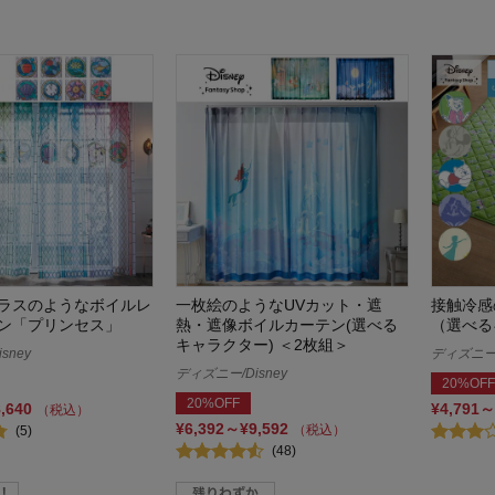
ラスのようなボイルレ
一枚絵のようなUVカット・遮
接触冷感
ン「プリンセス」
熱・遮像ボイルカーテン(選べる
（選べる
キャラクター) ＜2枚組＞
sney
ディズニー/
ディズニー/Disney
20%OFF
20%OFF
8,640
¥4,791～
（税込）
¥6,392～¥9,592
（税込）
(5)
(48)