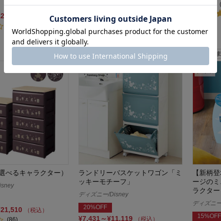
¥49,900～¥59,900
¥9,900
（税込）
(68)
12,720
（税込）
(29)
選べるキャラクター）
ランドリーバスケットワゴン「ミ
【新柄登
ッキーモチーフ」
ージのミ
sney
ラクター
ディズニー/Disney
ディズニー/
20%OFF
¥21,510
（税込）
15%OFF
¥7,431～¥11,119
（税込）
(86)