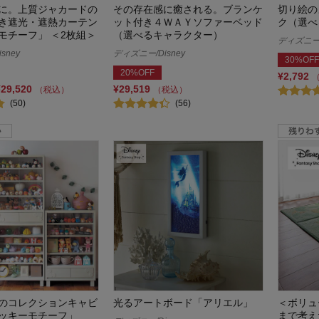
に。上質ジャカードの
その存在感に癒される。ブランケ
切り絵の
き遮光・遮熱カーテン
ット付き４ＷＡＹソファーベッド
ク（選べ
モチーフ」 ＜2枚組＞
（選べるキャラクター）
ディズニー/
sney
ディズニー/Disney
30%OFF
20%OFF
¥2,792
¥29,520
¥29,519
（税込）
（税込）
(50)
(56)
のコレクションキャビ
光るアートボード「アリエル」
＜ボリュ
ッキーモチーフ」
まで考え