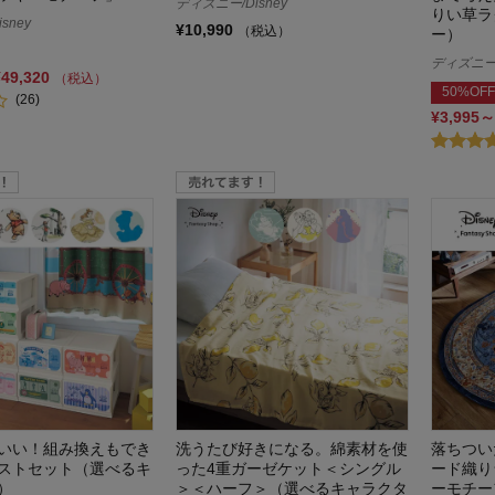
ディズニー/Disney
りい草ラ
sney
¥10,990
（税込）
ー）
ディズニー/
¥49,320
（税込）
50%OFF
(26)
¥3,995～
いい！組み換えもでき
洗うたび好きになる。綿素材を使
落ちつい
ストセット（選べるキ
った4重ガーゼケット＜シングル
ード織り
）
＞＜ハーフ＞（選べるキャラクタ
ーモチー