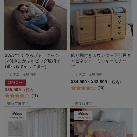
3WAYでくつろげる！クッショ
飾り棚付きカウンター下引戸キ
ン付きふかふかビッグ座椅子
ャビネット「ミッキーモチー
(選べるキャラクター)
フ」
ディズニー/Disney
ディズニー/Disney
¥34,900～¥43,800
（税込）
10%OFF
(20)
¥35,909
（税込）
(11)