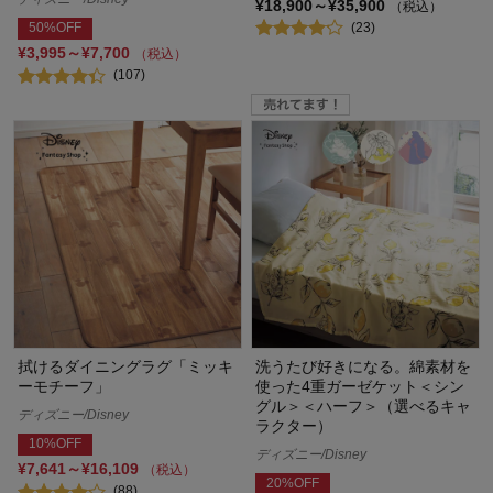
¥18,900～¥35,900
（税込）
(23)
50%OFF
¥3,995～¥7,700
（税込）
(107)
拭けるダイニングラグ「ミッキ
洗うたび好きになる。綿素材を
ーモチーフ」
使った4重ガーゼケット＜シン
グル＞＜ハーフ＞（選べるキャ
ディズニー/Disney
ラクター）
10%OFF
ディズニー/Disney
¥7,641～¥16,109
（税込）
20%OFF
(88)