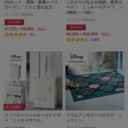
UVカット・遮熱・遮像レース
このさりげなさが絶妙。遮光カ
カーテン「アナと雪の女王」
ーテン「ミッキーモチーフ」 ＜
2枚組＞＜1枚＞
ディズニー/Disney
ディズニー/Disney
10%OFF
20%OFF
¥7,371～¥9,980
（税込）
¥4,391～¥10,560
（税込）
(5)
(286)
まとめ買い
クリーナーツールオーガナイザ
アラビアンモチーフのラグ「ジ
ー「ミッキーマウス」
ャスミン」
タワー/tower
ディズニー/Disney