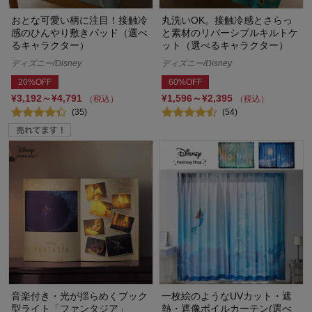
おとな可愛い柄に注目！接触冷
丸洗いOK。接触冷感とさらっ
感のひんやり敷きパッド（選べ
と素材のリバーシブルキルトケ
るキャラクター）
ット（選べるキャラクター）
ディズニー/Disney
ディズニー/Disney
20%OFF
60%OFF
¥3,192～¥4,791
¥1,596～¥2,395
（税込）
（税込）
(35)
(54)
音楽付き・光が揺らめくブック
一枚絵のようなUVカット・遮
型ライト「ファンタジア」
熱・遮像ボイルカーテン(選べ