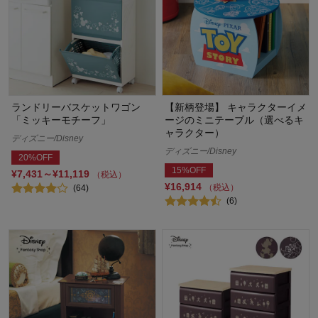
ランドリーバスケットワゴン
【新柄登場】 キャラクターイメ
「ミッキーモチーフ」
ージのミニテーブル（選べるキ
ャラクター）
ディズニー/Disney
ディズニー/Disney
20%OFF
15%OFF
¥7,431～¥11,119
（税込）
¥16,914
（税込）
(64)
(6)