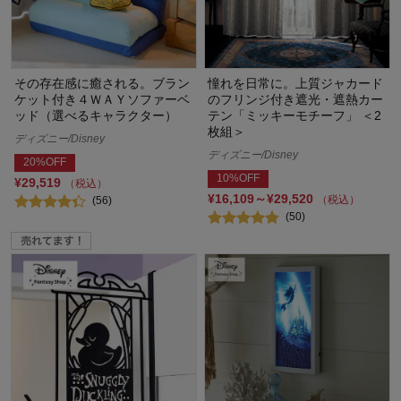
その存在感に癒される。ブラン
憧れを日常に。上質ジャカード
ケット付き４ＷＡＹソファーベ
のフリンジ付き遮光・遮熱カー
ッド（選べるキャラクター）
テン「ミッキーモチーフ」 ＜2
枚組＞
ディズニー/Disney
ディズニー/Disney
20%OFF
10%OFF
¥29,519
（税込）
¥16,109～¥29,520
（税込）
(56)
(50)