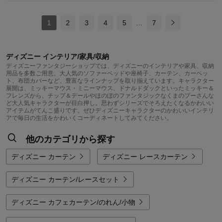
1
2
3
4
5
…
7
ディズニー インテリア/家具/収納
ディズニーファンタジーショップでは、ディズニーのインテリアや家具、収納
用品を多数ご用意。大人気のソファーベッドや座椅子、カーテン、カーペッ
ト、布団カバーなど、豊富なラインナップを取り揃えています。キャラクター
展開は、ミッキーマウス・ミニーマウス、ドナルドダックといったミッキー＆
フレンズから、チップ＆デールやほのぼのファンタジックなくまのプーさんな
ど大人気キャラクターが目白押し。思わずシリーズでそろえたくなるかわいい
アイテムがてんこ盛りです。ぜひディズニーキャラクターのかわいいインテリ
アで毎日の生活をかわいくコーディネートしてみてください。
他のカテゴリから探す
ディズニー カーテン
ディズニー レースカーテン
ディズニー カーテン/レースセット
ディズニー カフェカーテン/のれん/小物