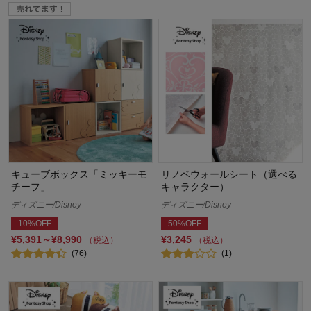
キューブボックス「ミッキーモ
リノベウォールシート（選べる
チーフ」
キャラクター）
ディズニー/Disney
ディズニー/Disney
10%OFF
50%OFF
¥5,391～¥8,990
¥3,245
（税込）
（税込）
(76)
(1)