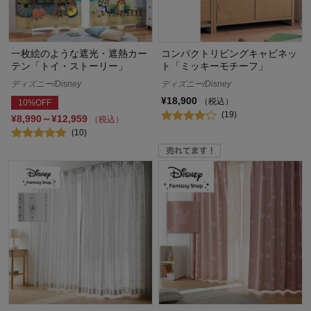
一枚絵のような遮光・遮熱カー
コンパクトリビングキャビネッ
テン「トイ・ストーリー」
ト「ミッキーモチーフ」
ディズニー/Disney
ディズニー/Disney
¥18,900
（税込）
10%OFF
(19)
¥8,990～¥12,959
（税込）
(10)