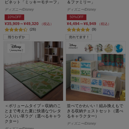
ビネット「ミッキーモチーフ」
＆ファミリー」
ディズニー/Disney
ディズニー/Disney
10%OFF
50%OFF
¥35,909～¥49,320
¥4,494～¥6,949
（税込）
（税込）
(26)
(9)
＜ボリュームタイプ＞収納のこ
並べてかわいい！組み換えもで
とまで考えた夏に快適なウレタ
きる収納チェストセット（選べ
ン入りい草ラグ（選べるキャラ
るキャラクター）
クター）
ディズニー/Disney
ディズニー/Disney