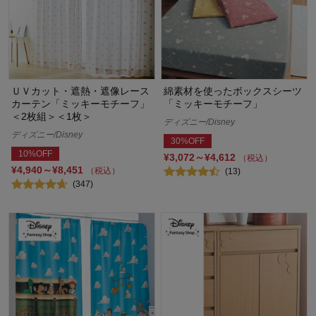
ＵＶカット・遮熱・遮像レース
綿素材を使ったボックスシーツ
カーテン「ミッキーモチーフ」
「ミッキーモチーフ」
＜2枚組＞＜1枚＞
ディズニー/Disney
ディズニー/Disney
30%OFF
10%OFF
¥3,072～¥4,612
（税込）
¥4,940～¥8,451
（税込）
(13)
(347)