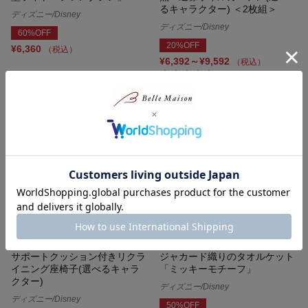
るキャラクター) ＜2枚組＞
ディズニー/Disney
ディズニー/Disney
60%OFF
20%OFF
¥6,360
（税込）
¥6,392～¥9,592
（税込）
(47)
サポートクッション付きリクラ
ジャカード織りのタオルケット
イニング座椅子(選べるキャラ
「ミッキーモチーフ」
クター)
ディズニー/Disney
ディズニー/Disney
50%OFF