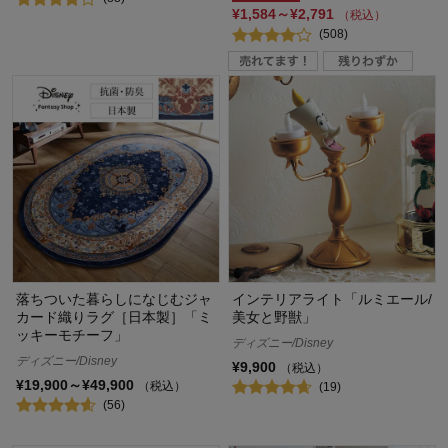
¥1,584～¥2,791
（税込）
(508)
落ちついた暮らしになじむジャ
インテリアライト「ルミエール/
カード織りラグ［日本製］「ミ
美女と野獣」
ッキーモチーフ」
ディズニー/Disney
ディズニー/Disney
¥9,900
（税込）
¥19,900～¥49,900
（税込）
(19)
(56)