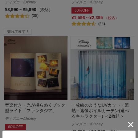
ディズニー/Disney
ディズニー/Disney
¥3,990～¥5,990
（税込）
60%OFF
(35)
¥1,596～¥2,395
（税込）
(54)
音楽付き・光が揺らめくブック
一枚絵のようなUVカット・遮
型ライト「ファンタジア」
熱・遮像ボイルカーテン(選べ
るキャラクター) ＜2枚組＞
ディズニー/Disney
ディズニー/Disney
60%OFF
¥7,990～¥11,990
（税込）
¥6,360
（税込）
(47)