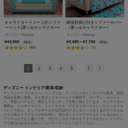
キャラクターイメージのソファ
綿混肘掛け付きソファーカバー
ーベッド(選べるキャラクター)
（選べるキャラクター）
ディズニー/Disney
ディズニー/Disney
¥44,900
¥4,490～¥7,790
（税込）
（税込）
(40)
(7)
1
2
3
4
5
…
7
ディズニー インテリア/家具/収納
ディズニーファンタジーショップでは、ディズニーのインテリアや家具、収納
用品を多数ご用意。大人気のソファーベッドや座椅子、カーテン、カーペッ
ト、布団カバーなど、豊富なラインナップを取り揃えています。キャラクター
展開は、ミッキーマウス・ミニーマウス、ドナルドダックといったミッキー＆
フレンズから、チップ＆デールやほのぼのファンタジックなくまのプーさんな
ど大人気キャラクターが目白押し。思わずシリーズでそろえたくなるかわいい
アイテムがてんこ盛りです。ぜひディズニーキャラクターのかわいいインテリ
アで毎日の生活をかわいくコーディネートしてみてください。