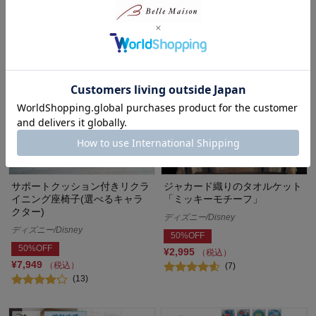
サポートクッション付きリクラ
ジャカード織りのタオルケット
イニング座椅子(選べるキャラ
「ミッキーモチーフ」
クター)
ディズニー/Disney
ディズニー/Disney
50%OFF
50%OFF
¥2,995
（税込）
¥7,949
（税込）
(7)
(13)