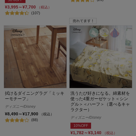
¥3,995～¥7,700
（税込）
(107)
拭けるダイニングラグ「ミッキ
洗うたび好きになる。綿素材を
ーモチーフ」
使った4重ガーゼケット＜シン
グル＞＜ハーフ＞（選べるキャ
ディズニー/Disney
ラクター）
¥8,490～¥17,900
（税込）
ディズニー/Disney
(88)
10%OFF
¥1,782～¥3,140
（税込）