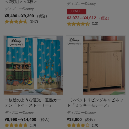
＜2枚組＞＜1枚＞
ディズニー/Disney
ディズニー/Disney
30%OFF
¥5,490～¥9,390
（税込）
¥3,072～¥4,612
（税込）
(347)
(13)
一枚絵のような遮光・遮熱カー
コンパクトリビングキャビネッ
テン「トイ・ストーリー」
ト「ミッキーモチーフ」
ディズニー/Disney
ディズニー/Disney
¥9,990～¥14,400
¥18,900
（税込）
（税込）
(10)
(19)