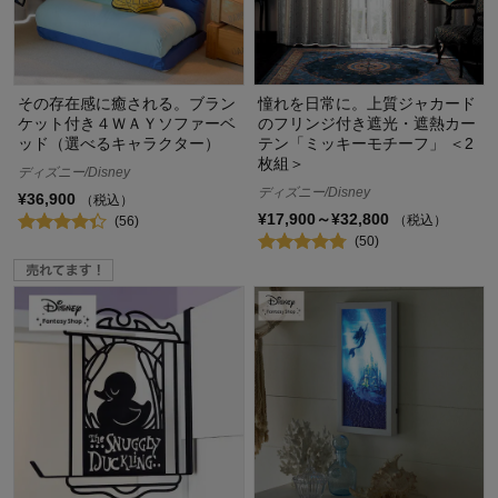
その存在感に癒される。ブラン
憧れを日常に。上質ジャカード
ケット付き４ＷＡＹソファーベ
のフリンジ付き遮光・遮熱カー
ッド（選べるキャラクター）
テン「ミッキーモチーフ」 ＜2
枚組＞
ディズニー/Disney
ディズニー/Disney
¥36,900
（税込）
¥17,900～¥32,800
（税込）
(56)
(50)