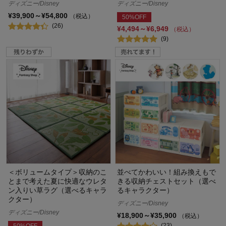
ディズニー/Disney
ディズニー/Disney
¥39,900～¥54,800
（税込）
50%OFF
(26)
¥4,494～¥6,949
（税込）
(9)
＜ボリュームタイプ＞収納のこ
並べてかわいい！組み換えもで
とまで考えた夏に快適なウレタ
きる収納チェストセット（選べ
ン入りい草ラグ（選べるキャラ
るキャラクター）
クター）
ディズニー/Disney
ディズニー/Disney
¥18,900～¥35,900
（税込）
(23)
50%OFF