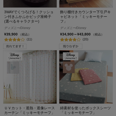
3WAYでくつろげる！クッショ
飾り棚付きカウンター下引戸キ
ン付きふかふかビッグ座椅子
ャビネット「ミッキーモチー
(選べるキャラクター)
フ」
ディズニー/Disney
ディズニー/Disney
¥39,900
¥34,900～¥43,800
（税込）
（税込）
(11)
(20)
ＵＶカット・遮熱・遮像レース
綿素材を使ったボックスシーツ
カーテン「ミッキーモチーフ」
「ミッキーモチーフ」