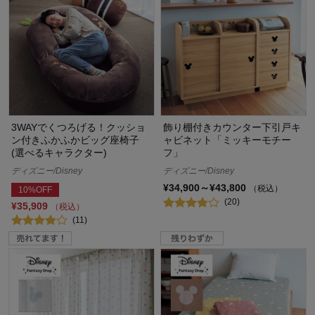
3WAYでくつろげる！クッショ
飾り棚付きカウンター下引戸キ
ン付きふかふかビッグ座椅子
ャビネット「ミッキーモチー
(選べるキャラクター)
フ」
ディズニー/Disney
ディズニー/Disney
¥34,900～¥43,800
（税込）
10%OFF
(20)
¥35,909
（税込）
(11)