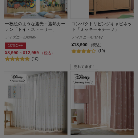
一枚絵のような遮光・遮熱カー
コンパクトリビングキャビネッ
テン「トイ・ストーリー」
ト「ミッキーモチーフ」
ディズニー/Disney
ディズニー/Disney
¥18,900
（税込）
10%OFF
(19)
¥8,990～¥12,959
（税込）
(10)