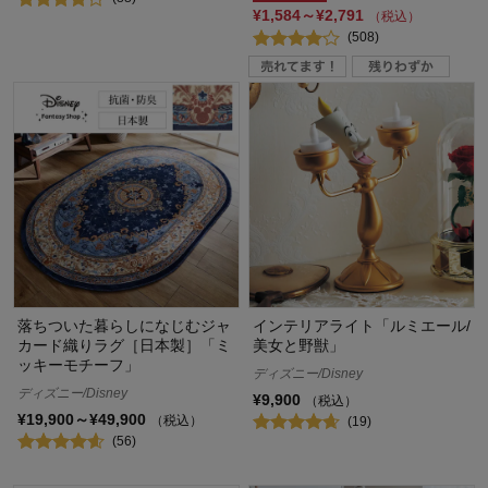
¥1,584～¥2,791
（税込）
(508)
落ちついた暮らしになじむジャ
インテリアライト「ルミエール/
カード織りラグ［日本製］「ミ
美女と野獣」
ッキーモチーフ」
ディズニー/Disney
ディズニー/Disney
¥9,900
（税込）
¥19,900～¥49,900
（税込）
(19)
(56)