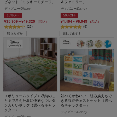
ビネット「ミッキーモチーフ」
＆ファミリー」
ディズニー/Disney
ディズニー/Disney
10%OFF
50%OFF
¥35,909～¥49,320
¥4,494～¥6,949
（税込）
（税込）
(26)
(9)
＜ボリュームタイプ＞収納のこ
並べてかわいい！組み換えもで
とまで考えた夏に快適なウレタ
きる収納チェストセット（選べ
ン入りい草ラグ（選べるキャラ
るキャラクター）
クター）
ディズニー/Disney
ディズニー/Disney