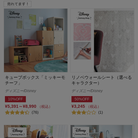
キューブボックス「ミッキーモ
リノベウォールシート（選べる
チーフ」
キャラクター）
ディズニー/Disney
ディズニー/Disney
10%OFF
50%OFF
¥5,391～¥8,990
¥3,245
（税込）
（税込）
(76)
(1)