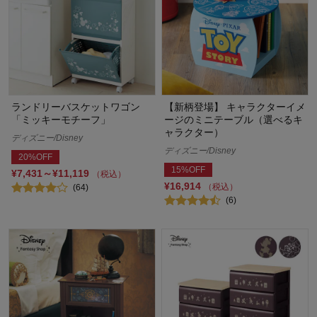
ランドリーバスケットワゴン
【新柄登場】 キャラクターイメ
「ミッキーモチーフ」
ージのミニテーブル（選べるキ
ャラクター）
ディズニー/Disney
ディズニー/Disney
20%OFF
15%OFF
¥7,431～¥11,119
（税込）
¥16,914
（税込）
(64)
(6)