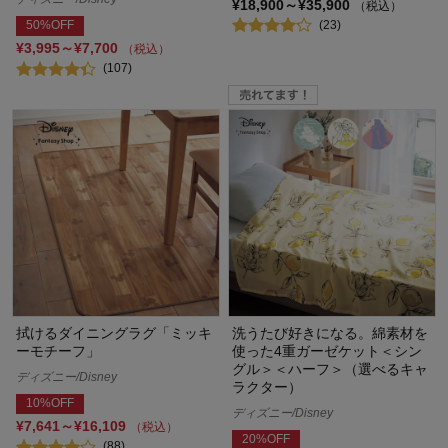
¥18,900～¥35,900
（税込）
(23)
50%OFF
¥3,995～¥7,700
（税込）
(107)
拭けるダイニングラグ「ミッキ
洗うたび好きになる。綿素材を
ーモチーフ」
使った4重ガーゼケット＜シン
グル＞＜ハーフ＞（選べるキャ
ディズニー/Disney
ラクター）
10%OFF
ディズニー/Disney
¥7,641～¥16,109
（税込）
20%OFF
(88)