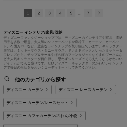
1
2
3
4
5
…
7
ディズニー インテリア/家具/収納
ディズニーファンタジーショップでは、ディズニーのインテリアや家具、収納
用品を多数ご用意。大人気のソファーベッドや座椅子、カーテン、カーペッ
ト、布団カバーなど、豊富なラインナップを取り揃えています。キャラクター
展開は、ミッキーマウス・ミニーマウス、ドナルドダックといったミッキー＆
フレンズから、チップ＆デールやほのぼのファンタジックなくまのプーさんな
ど大人気キャラクターが目白押し。思わずシリーズでそろえたくなるかわいい
アイテムがてんこ盛りです。ぜひディズニーキャラクターのかわいいインテリ
アで毎日の生活をかわいくコーディネートしてみてください。
他のカテゴリから探す
ディズニー カーテン
ディズニー レースカーテン
ディズニー カーテン/レースセット
ディズニー カフェカーテン/のれん/小物