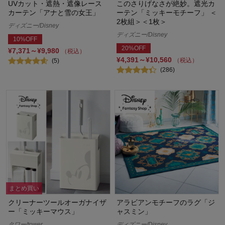
UVカット・遮熱・遮像レース
このさりげなさが絶妙。遮光カ
カーテン「アナと雪の女王」
ーテン「ミッキーモチーフ」 ＜
2枚組＞＜1枚＞
ディズニー/Disney
ディズニー/Disney
10%OFF
20%OFF
¥7,371～¥9,980
（税込）
¥4,391～¥10,560
（税込）
(5)
(286)
まとめ買い
クリーナーツールオーガナイザ
アラビアンモチーフのラグ「ジ
ー「ミッキーマウス」
ャスミン」
タワー/tower
ディズニー/Disney