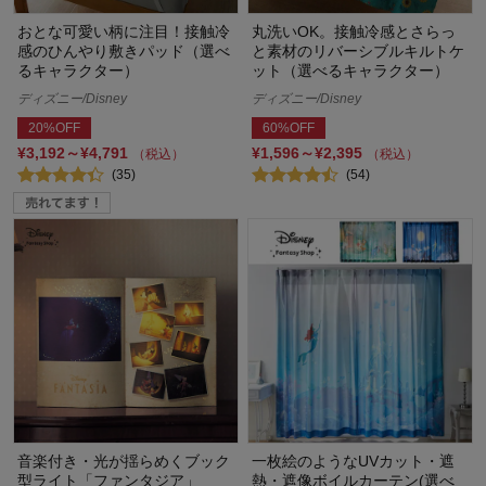
おとな可愛い柄に注目！接触冷
丸洗いOK。接触冷感とさらっ
感のひんやり敷きパッド（選べ
と素材のリバーシブルキルトケ
るキャラクター）
ット（選べるキャラクター）
ディズニー/Disney
ディズニー/Disney
20%OFF
60%OFF
¥3,192～¥4,791
¥1,596～¥2,395
（税込）
（税込）
(35)
(54)
音楽付き・光が揺らめくブック
一枚絵のようなUVカット・遮
型ライト「ファンタジア」
熱・遮像ボイルカーテン(選べ