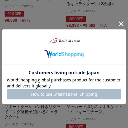
るキャラクター) ＜2枚組＞
ディズニー/Disney
ディズニー/Disney
60%OFF
20%OFF
¥6,360
（税込）
¥6,392～¥9,592
（税込）
(48)
サポートクッション付きリクラ
ジャカード織りのタオルケット
イニング座椅子(選べるキャラ
「ミッキーモチーフ」
クター)
ディズニー/Disney
ディズニー/Disney
50%OFF