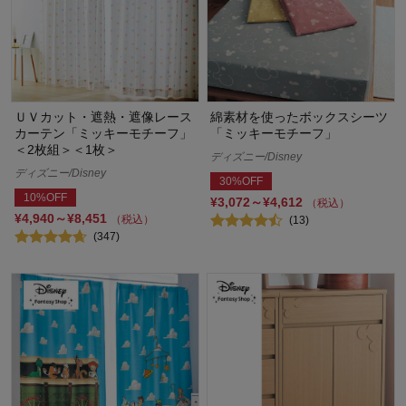
ＵＶカット・遮熱・遮像レース
綿素材を使ったボックスシーツ
カーテン「ミッキーモチーフ」
「ミッキーモチーフ」
＜2枚組＞＜1枚＞
ディズニー/Disney
ディズニー/Disney
30%OFF
10%OFF
¥3,072～¥4,612
（税込）
¥4,940～¥8,451
（税込）
(13)
(347)