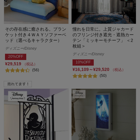
その存在感に癒される。ブラン
憧れを日常に。上質ジャカード
ケット付き４ＷＡＹソファーベ
のフリンジ付き遮光・遮熱カー
ッド（選べるキャラクター）
テン「ミッキーモチーフ」 ＜2
枚組＞
ディズニー/Disney
ディズニー/Disney
20%OFF
10%OFF
¥29,519
（税込）
¥16,109～¥29,520
（税込）
(56)
(50)