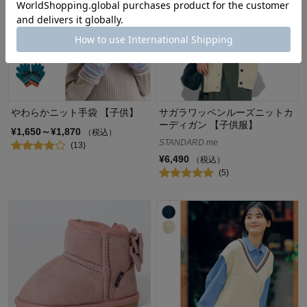
やわらかニット手袋 【子供】
サガラワッペンルーズニットカ
ーディガン 【子供服】
¥1,650～¥1,870
（税込）
STANDARD me
(13)
¥6,490
（税込）
(5)