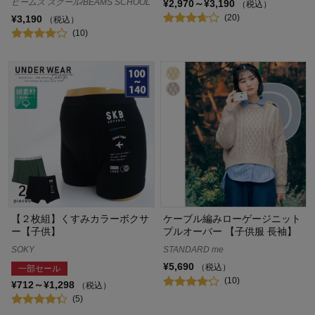
ビームス スクール/BEAMS SCHOOL
¥2,970～¥3,190
（税込）
(20)
¥3,190
（税込）
(10)
【２枚組】くすみカラーボクサ
ケーブル編みローゲージニット
ー【子供】
プルオーバー 【子供服 長袖】
SOKY
STANDARD me
¥5,690
（税込）
一部セール
(10)
¥712～¥1,298
（税込）
(5)