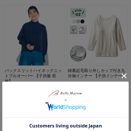
バックスリットハイネックニッ
綿裏起毛取り外しカップ付き九
トプルオーバー 【子供服 長
分袖インナー 【子供インナー】
袖】
ハミングシュシ
ュ/Hummingchouchou
STANDARD me
¥2,790
（税込）
¥5,280
（税込）
(7)
(16)