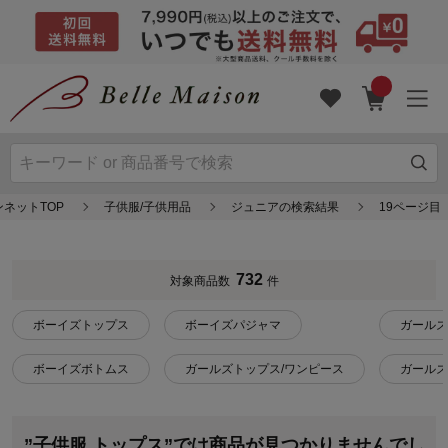
ネットTOP
子供服/子供用品
ジュニアの検索結果
19ページ目
732
対象商品数
件
ボーイズトップス
ボーイズパジャマ
ガールズ
ボーイズボトムス
ガールズトップス/ワンピース
ガールズ
”子供服 トップス”では商品が見つかりませんでし