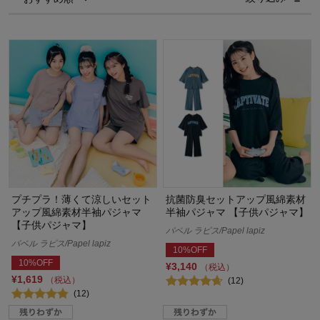
プチプラ！薄くて涼しいセット
抗菌防臭セットアップ風綿素材
アップ風綿素材半袖パジャマ
半袖パジャマ 【子供パジャマ】
【子供パジャマ】
パペル ラピス/Papel lapiz
パペル ラピス/Papel lapiz
10%OFF
10%OFF
¥3,140
（税込）
¥1,619
（税込）
(12)
(12)