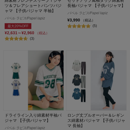
綿素材フレンチスリーブＴシャ
セットアップ風袖タック綿素材
ツ＆フレアショートパンツパジ
長袖パジャマ 【子供パジャマ】
ャマ 【子供パジャマ 半袖】
パペル ラピス/Papel lapiz
パペル ラピス/Papel lapiz
¥3,990
（税込）
(5)
最大20%OFF
¥2,631～¥2,960
（税込）
(3)
ドライライン入り綿素材半袖パ
ロング丈プルオーバー＆レギン
ジャマ 【子供パジャマ】
ス綿素材パジャマ 【子供パジャ
マ 長袖】
パペル ラピス/Papel lapiz