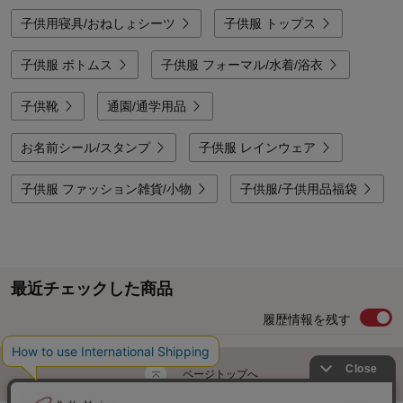
子供用寝具/おねしょシーツ
子供服 トップス
子供服 ボトムス
子供服 フォーマル/水着/浴衣
子供靴
通園/通学用品
お名前シール/スタンプ
子供服 レインウェア
子供服 ファッション雑貨/小物
子供服/子供用品福袋
最近チェックした商品
履歴情報を残す
ページトップへ