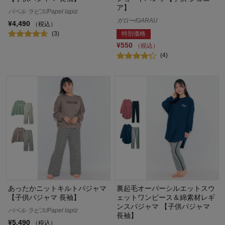
ア】
パペル ラピス/Papel lapiz
ガロー/GARAU
¥4,490
（税込）
(3)
特別価格
¥550
（税込）
(4)
あったかニットキルトパジャマ
裏起毛オーバーシルエットスウ
【子供パジャマ 長袖】
ェットワンピース＆綿素材レギ
ンスパジャマ 【子供パジャマ
パペル ラピス/Papel lapiz
長袖】
¥5,490
（税込）