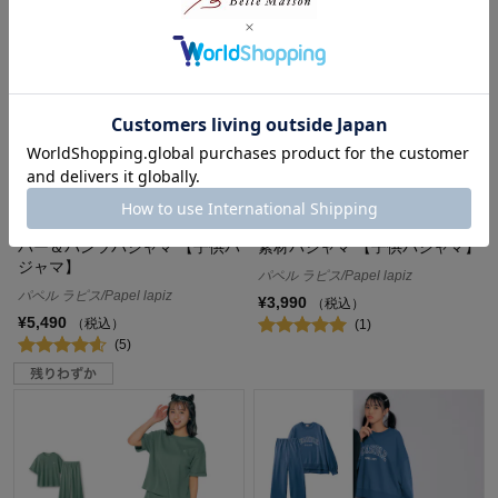
＼ピンクグレージュ再入荷／ ニ
配色切替えオーバーサイズ長袖
ットコーデュロイ長袖プルオー
Ｔシャツ＆ゆるフレアパンツ綿
バー＆パンツパジャマ 【子供パ
素材パジャマ 【子供パジャマ】
ジャマ】
パペル ラピス/Papel lapiz
パペル ラピス/Papel lapiz
¥3,990
（税込）
¥5,490
（税込）
(1)
(5)