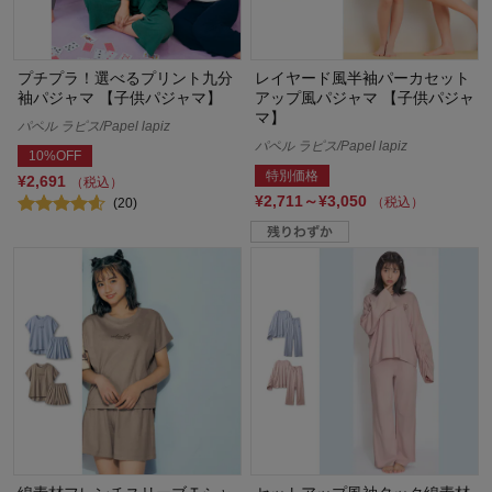
プチプラ！選べるプリント九分
レイヤード風半袖パーカセット
袖パジャマ 【子供パジャマ】
アップ風パジャマ 【子供パジャ
マ】
パペル ラピス/Papel lapiz
パペル ラピス/Papel lapiz
10%OFF
特別価格
¥2,691
（税込）
¥2,711～¥3,050
（税込）
(20)