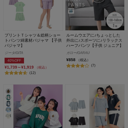
プリントＴシャツ＆総柄ショー
ルームウエアに♪ちょっとした
トパンツ綿素材パジャマ 【子供
外出に♪スポーツに♪リラックス
パジャマ】
ハーフパンツ【子供 ジュニア】
ジータ/GITA
ガロー/GARAU
¥858
（税込）
40%OFF
(7)
¥1,739～¥1,919
（税込）
(12)