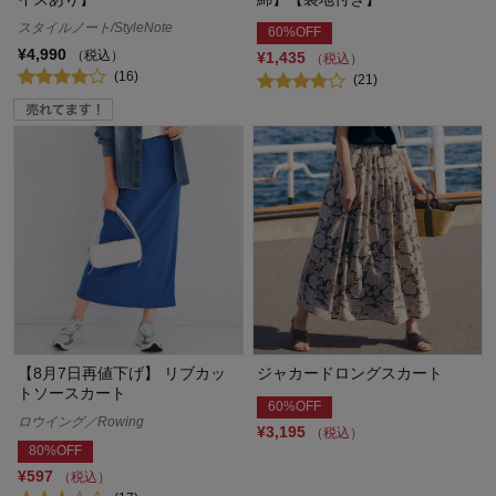
スタイルノート/StyleNote
60%OFF
¥4,990
（税込）
¥1,435
（税込）
(16)
(21)
【8月7日再値下げ】 リブカッ
ジャカードロングスカート
トソースカート
60%OFF
ロウイング／Rowing
¥3,195
（税込）
80%OFF
¥597
（税込）