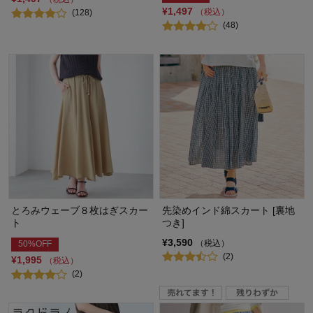
¥1,497
（税込）
(128)
(48)
とろみウェーブ８枚はぎスカー
先染めインド綿スカート [裏地
ト
つき]
¥3,590
（税込）
50%OFF
(2)
¥1,995
（税込）
(2)