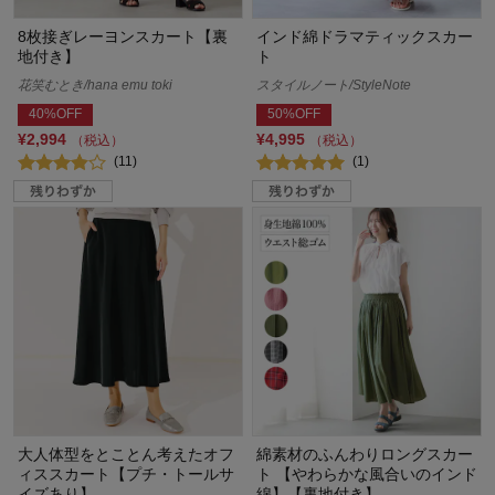
8枚接ぎレーヨンスカート【裏
インド綿ドラマティックスカー
地付き】
ト
花笑むとき/hana emu toki
スタイルノート/StyleNote
40%OFF
50%OFF
¥2,994
¥4,995
（税込）
（税込）
(11)
(1)
大人体型をとことん考えたオフ
綿素材のふんわりロングスカー
ィススカート【プチ・トールサ
ト 【やわらかな風合いのインド
イズあり】
綿】【裏地付き】