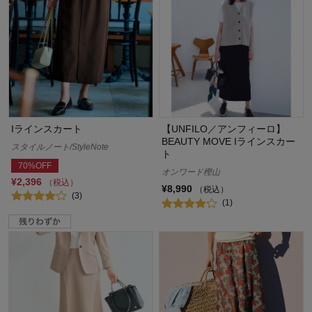
Iラインスカート
【UNFILO／アンフィーロ】
BEAUTY MOVE Iラインスカー
スタイルノート/StyleNote
ト
70%OFF
オンワード樫山
¥2,396
（税込）
¥8,990
（税込）
(3)
(1)