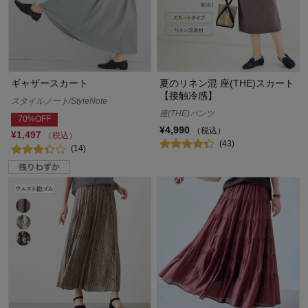
ギャザースカート
夏のリネン混 座(THE)スカート
【接触冷感】
スタイルノート/StyleNote
座(THE)パンツ
70%OFF
¥4,990
（税込）
¥1,497
（税込）
(43)
(14)