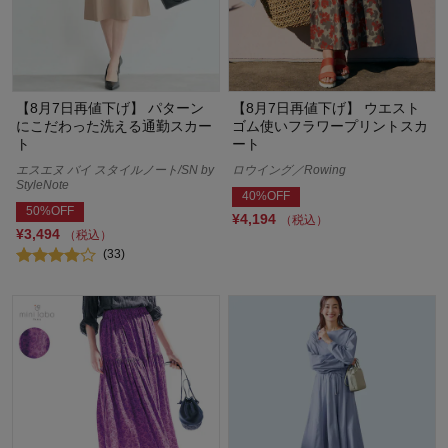
【8月7日再値下げ】 パターン
【8月7日再値下げ】 ウエスト
にこだわった洗える通勤スカー
ゴム使いフラワープリントスカ
ト
ート
エスエヌ バイ スタイルノート/SN by
ロウイング／Rowing
StyleNote
40%OFF
50%OFF
¥4,194
（税込）
¥3,494
（税込）
(33)