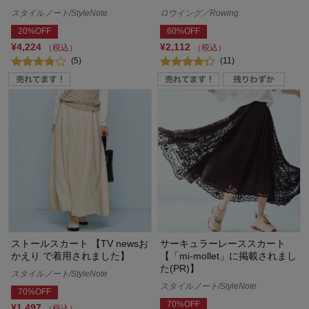
スタイルノート/StyleNote
ロウイング／Rowing
20%OFF
60%OFF
¥4,224
¥2,112
（税込）
（税込）
(5)
(11)
ストールスカート 【TV newsお
サーキュラーレーススカート
かえり で着用されました】
【「mi-mollet」に掲載されまし
た(PR)】
スタイルノート/StyleNote
スタイルノート/StyleNote
70%OFF
70%OFF
¥1,497
（税込）