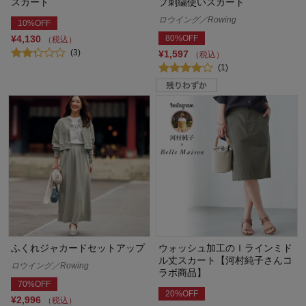
スカート
プ刺繍使いスカート
ロウイング／Rowing
10%OFF
¥4,130
80%OFF
（税込）
(3)
¥1,597
（税込）
(1)
ふくれジャカードセットアップ
ウォッシュ加工のＩラインミド
ル丈スカート【河村純子さんコ
ロウイング／Rowing
ラボ商品】
70%OFF
20%OFF
¥2,996
（税込）