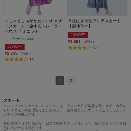
くしゅくしゅがかわいいギャザ
８枚はぎ天竺フレアスカート
ースカート／旅するトレーラー
【裏地付き】
ハウス 「ミニラボ」
10%OFF
ミニラボ/mini labo
¥3,591
（税込）
60%OFF
(3)
¥2,759
（税込）
(1)
1
2
スカート
ベルメゾンのスカートコレクションは、大人の女性が体型を気にせず、自分ら
しいスタイルを無理なく楽しめるよう、素材感とシルエットにこだわったライ
ンアップが魅力です。
特に支持されているのが、日常の動作を美しく見せつつ、気になるラインを自
然にカバーする設計です。