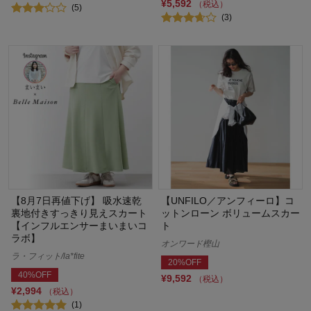
¥5,592
（税込）
(5)
(3)
【8月7日再値下げ】 吸水速乾
【UNFILO／アンフィーロ】コ
裏地付きすっきり見えスカート
ットンローン ボリュームスカー
【インフルエンサーまいまいコ
ト
ラボ】
オンワード樫山
ラ・フィット/la*fite
20%OFF
40%OFF
¥9,592
（税込）
¥2,994
（税込）
(1)