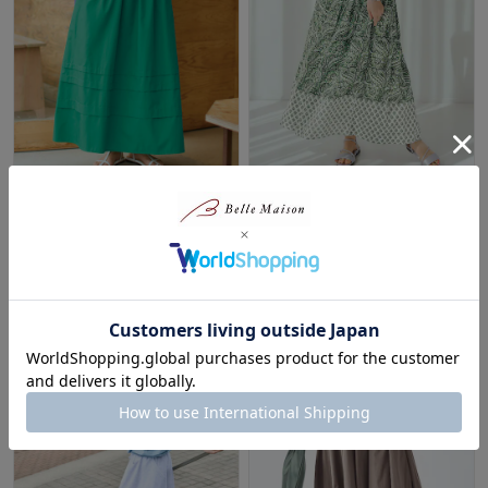
ウエストゴム使いタックデザイ
インド綿プリントスカート
ンスカート
スタイルノート/StyleNote
ロウイング／Rowing
50%OFF
60%OFF
¥4,494
（税込）
¥2,515
（税込）
(1)