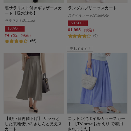
裏サラリスト付きギャザースカ
ランダムプリーツスカート
ート【吸水速乾】
スタイルノート/StyleNote
サラリスト/Salalist
60%OFF
10%OFF
¥1,995
（税込）
¥4,752
（税込）
(6)
(56)
【8月7日再値下げ】 サラっと
コットン混ボイルカラースカー
した裏地使いのきちんと見えス
ト 【TV newsおかえり で着用
カート
されました】