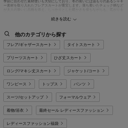
季節に合わせた素材使いも大切にしており、冬の装いには温もりのあるシャギ
ー素材を取り入れたフレアスカートが重宝します。落ち着いたチェック柄など
が大人の装いに品格を添え、しっかりとした暖かさを保ちながらも、広がりを
抑えたラインですっきりと着こなすことができます。
さらに、ウエストが総ゴム仕様でリラックスできる履き心地でありながら、フ
続きを読む
ロントはすっきり見えるデザインや、腰まわりのボリュームを抑えるパターン
設計など、着痩せと快適さを両立させる細やかな配慮が随所に施されていま
す。
他のカテゴリから探す
「どんな日も、自分らしく心地よい一枚で過ごしたい」そんな想いに寄り添う
素材選びと、体型をきれいに見せるシルエット。ベルメゾンのスカートは、毎
フレア/ギャザースカート
タイトスカート
日のコーディネートをより軽やかに、彩り豊かに演出してくれます。
プリーツスカート
ひざ丈スカート
ロング/マキシ丈スカート
ジャケット/コート
ワンピース
トップス
パンツ
スーツ/セットアップ
フォーマルウェア
着物/浴衣
最終セール レディースファッション
レディースファッション福袋