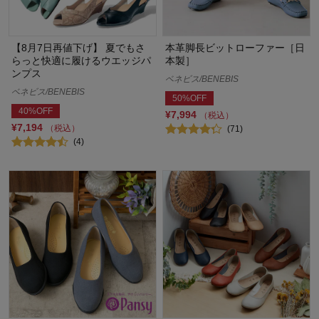
【8月7日再値下げ】 夏でもさ
本革脚長ビットローファー［日
らっと快適に履けるウエッジパ
本製］
ンプス
ベネビス/BENEBIS
ベネビス/BENEBIS
50%OFF
40%OFF
¥7,994
（税込）
¥7,194
（税込）
(71)
(4)