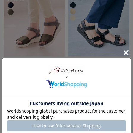
ふわふわな履き心地のストレッ
ラクしてキレイ！大人に似合う
チサンダル
スポーティサンダル【軽量】
ベネビス/BENEBIS
ベネビス/BENEBIS
40%OFF
40%OFF
¥5,393
¥8,394
（税込）
（税込）
(4)
(10)