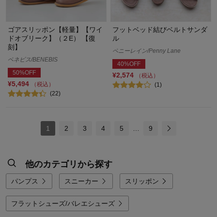
ゴアスリッポン【軽量】【ワイ
フットベッド結びベルトサンダ
ドオブリーク】（２E） 【復
ル
刻】
ペニーレイン/Penny Lane
ベネビス/BENEBIS
40%OFF
50%OFF
¥2,574
（税込）
¥5,494
（税込）
(1)
(22)
1
2
3
4
5
…
9
他のカテゴリから探す
パンプス
スニーカー
スリッポン
フラットシューズ/バレエシューズ