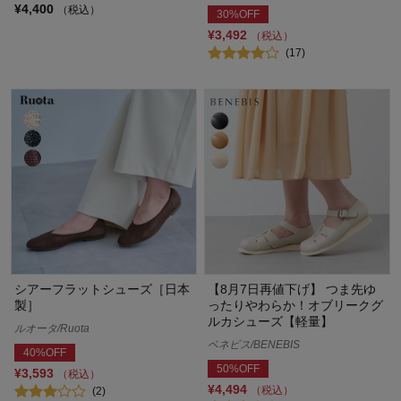
¥4,400
（税込）
30%OFF
¥3,492
（税込）
(17)
シアーフラットシューズ［日本
【8月7日再値下げ】 つま先ゆ
製］
ったりやわらか！オブリークグ
ルカシューズ【軽量】
ルオータ/Ruota
ベネビス/BENEBIS
40%OFF
50%OFF
¥3,593
（税込）
¥4,494
（税込）
(2)