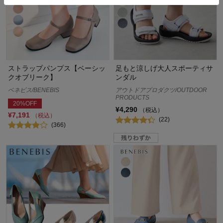
ストラップパンプス【ベーシッ
足もと涼しげ大人スポーティサ
クオブリーク】
ンダル
ベネビス/BENEBIS
アウトドアプロダクツ/OUTDOOR
PRODUCTS
20%OFF
¥4,290
（税込）
¥7,191
（税込）
(22)
(366)