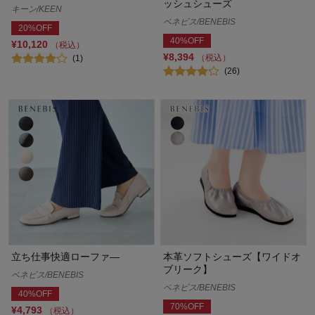
ッシュシューズ
キーン/KEEN
ベネビス/BENEBIS
20%OFF
40%OFF
¥10,120
（税込）
¥8,394
（税込）
(1)
(26)
立ち仕事快適ローファ―
本革ソフトシューズ【ワイドオ
ブリーク】
ベネビス/BENEBIS
ベネビス/BENEBIS
40%OFF
70%OFF
¥4,793
（税込）