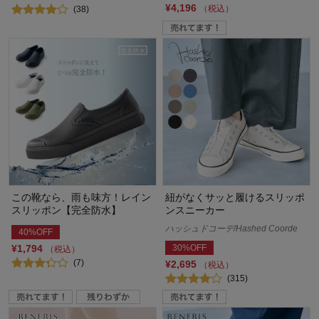
¥4,196
（税込）
(38)
この靴なら、雨も味方！レイン
紐がなくサッと履けるスリッポ
スリッポン【完全防水】
ンスニーカー
ハッシュドコーデ/Hashed Coorde
40%OFF
¥1,794
30%OFF
（税込）
(7)
¥2,695
（税込）
(315)