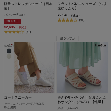
軽量ストレッチシューズ［日本
フラットバレエシューズ 【つま
製］
先ゆったり】
パンジー/Pansy
¥2,948
（税込）
(91)
30%OFF
¥2,695
（税込）
(71)
コートスニーカー
履き心地やみつき！足裏ふわふ
わサンダル（2WAY）【軽量】
アーノルドパーマー/ARNOLD
PALMER
ルオータ/Ruota