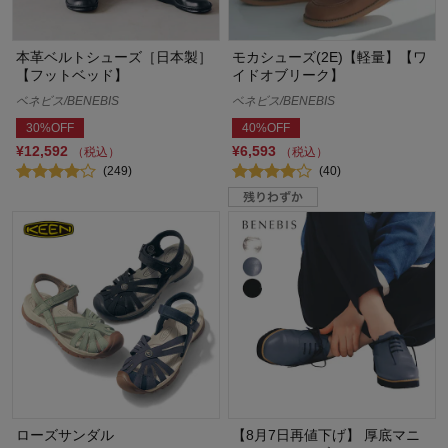
本革ベルトシューズ［日本製］
モカシューズ(2E)【軽量】【ワ
【フットベッド】
イドオブリーク】
ベネビス/BENEBIS
ベネビス/BENEBIS
30%OFF
40%OFF
¥12,592
¥6,593
（税込）
（税込）
(249)
(40)
ローズサンダル
【8月7日再値下げ】 厚底マニ