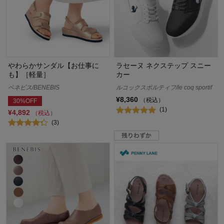
やわらかサンダル【お仕事に
ラセーヌ ネクステップ スニー
も】［軽量］
カー
ベネビス/BENEBIS
ルコックスポルティフ/le coq sportif
¥8,360
（税込）
30%OFF
(1)
¥4,892
（税込）
(3)