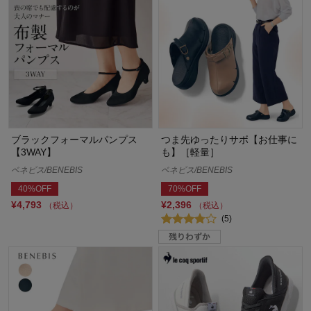
ブラックフォーマルパンプス
つま先ゆったりサボ【お仕事に
【3WAY】
も】［軽量］
ベネビス/BENEBIS
ベネビス/BENEBIS
40%OFF
70%OFF
¥4,793
¥2,396
（税込）
（税込）
(5)