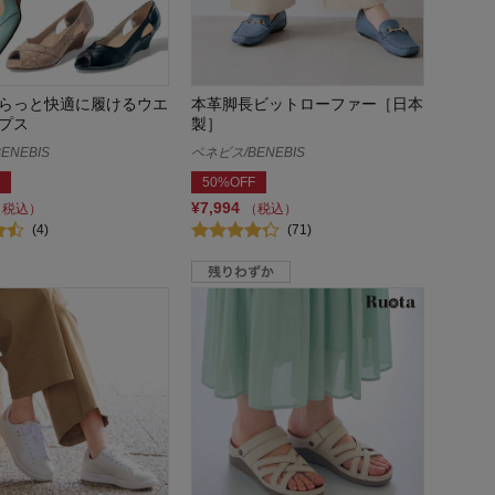
らっと快適に履けるウエ
本革脚長ビットローファー［日本
プス
製］
ENEBIS
ベネビス/BENEBIS
50%OFF
¥7,994
（税込）
（税込）
(4)
(71)