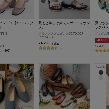
パンプス【ベーシック
足もと涼しげ大人スポーティサン
夏でもさ
】
ダル
ッジパン
EBIS
アウトドアプロダクツ/OUTDOOR
ベネビス/B
PRODUCTS
40%OFF
¥4,290
（税込）
¥7,194
込）
(22)
(366)