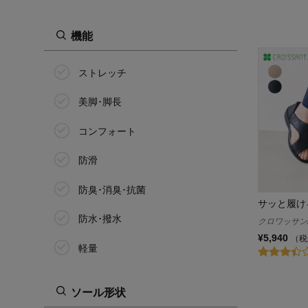
機能
ストレッチ
美脚･脚長
コンフォート
防滑
防臭･消臭･抗菌
サッと履け
防水･撥水
クロワッサン/C
¥5,940
（税
軽量
ソール形状