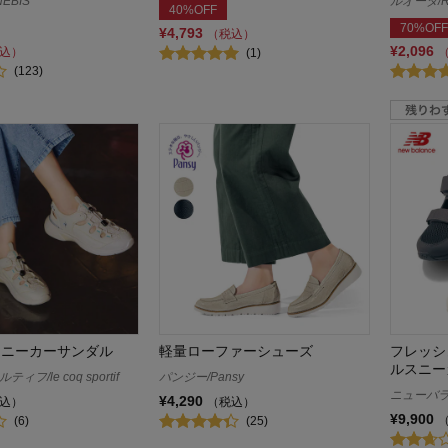
EBIS
ルオータ/R
40%OFF
70%OFF
¥4,793
（税込）
¥2,096
込）
(1)
(123)
スニーカーサンダル
軽量ローファーシューズ
フレッシ
ルスニー
フ/le coq sportif
パンジー/Pansy
ニューバラン
¥4,290
込）
（税込）
¥9,900
(6)
(25)