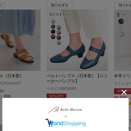
ル［日本製］
ベルトパンプス［日本製］【スニ
本革スリ
ーカーパンプス】
ROISSANT
エミュ オース
ベネビス/BENEBIS
込）
40%OFF
(69)
50%OFF
¥6,600
¥6,994
（税込）
(405)