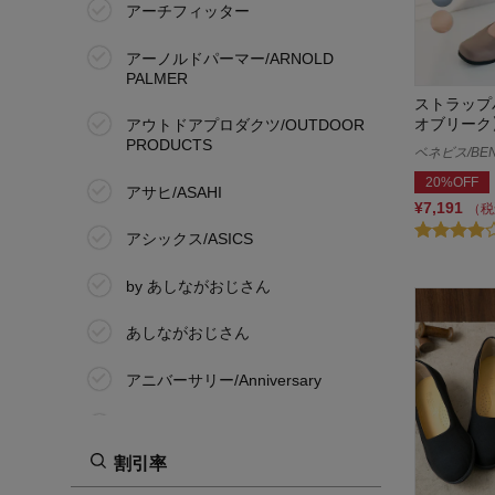
アーチフィッター
アーノルドパーマー/ARNOLD
PALMER
ストラップ
オブリーク
アウトドアプロダクツ/OUTDOOR
PRODUCTS
ベネビス/BEN
20%OFF
アサヒ/ASAHI
¥7,191
（税
アシックス/ASICS
by あしながおじさん
あしながおじさん
アニバーサリー/Anniversary
アレッタ/ALETTA
割引率
アレッツォ/AREZZO