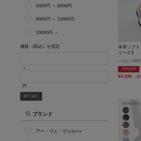
3L
6000円 ～ 8000円
11号(リング)
8000円 ～ 10000円
13号(リング)
10000円 ～
14号(リング)
価格（税込）を指定
本革ソフト
リーク】
15号(リング)
ベネビス/BEN
～
70%OFF
16号(リング)
¥4,196
（税
17号(リング)
円
絞り込む
その他
ブランド
アー・ヴェ・ヴェ/a.v.v