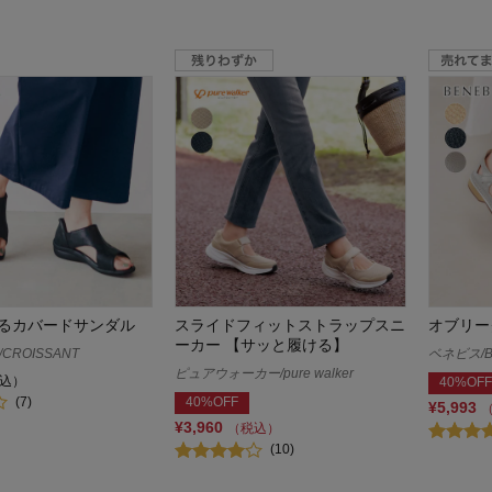
るカバードサンダル
スライドフィットストラップスニ
オブリー
ーカー 【サッと履ける】
ROISSANT
ベネビス/B
ピュアウォーカー/pure walker
込）
40%OFF
(7)
40%OFF
¥5,993
¥3,960
（税込）
(10)