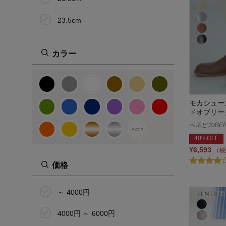
23.5cm
24.0cm
カラー
24.5cm
25.0cm
モカシュー
25.5cm
ドオブリー
ベネビス/BEN
26.0cm
その他
40%OFF
S
¥6,593
（税
価格
M
L
～ 4000円
LL
4000円 ～ 6000円