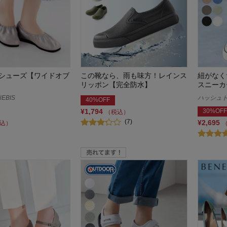
シューズ【ワイドオブ
この靴なら、雨も味方！レインス
紐がなく
リッポン【完全防水】
スニーカ
EBIS
ハッシュドコ
40%OFF
¥1,794
30%OFF
（税込）
(7)
¥2,695
込）