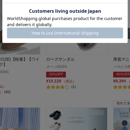
ズ(2E)【軽量】【ワイ
ローズサンダル
厚底マニ
ク】
キーン/KEEN
ベネビス/B
EBIS
20%OFF
40%OFF
¥10,120
¥8,394
（税込）
込）
(1)
(40)