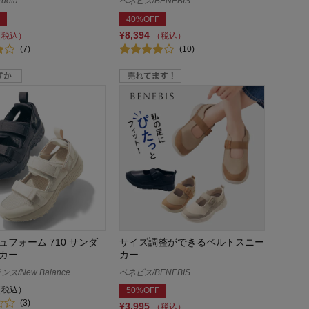
uota
ベネビス/BENEBIS
40%OFF
¥8,394
（税込）
（税込）
(7)
(10)
ュフォーム 710 サンダ
サイズ調整ができるベルトスニー
カー
カー
ス/New Balance
ベネビス/BENEBIS
（税込）
50%OFF
(3)
¥3,995
（税込）