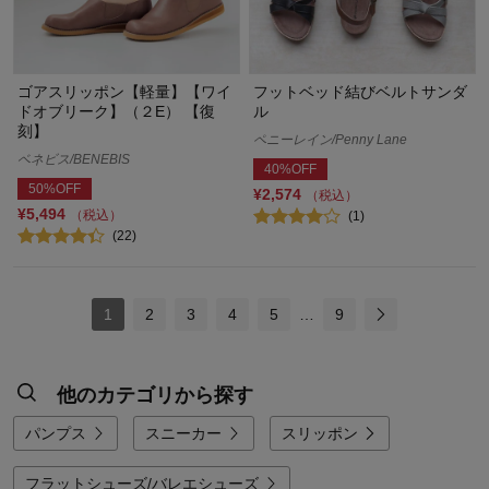
ゴアスリッポン【軽量】【ワイ
フットベッド結びベルトサンダ
ドオブリーク】（２E） 【復
ル
刻】
ペニーレイン/Penny Lane
ベネビス/BENEBIS
40%OFF
50%OFF
¥2,574
（税込）
¥5,494
（税込）
(1)
(22)
1
2
3
4
5
…
9
他のカテゴリから探す
パンプス
スニーカー
スリッポン
フラットシューズ/バレエシューズ