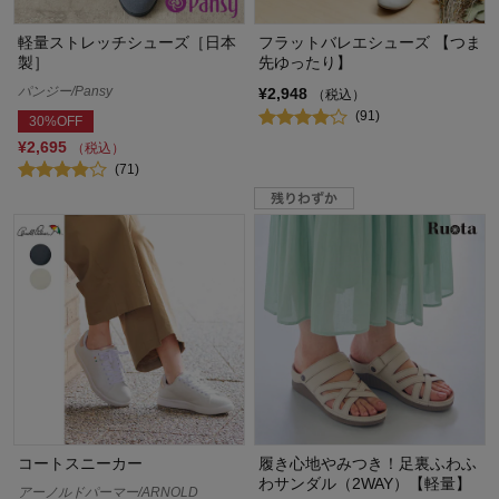
軽量ストレッチシューズ［日本
フラットバレエシューズ 【つま
製］
先ゆったり】
パンジー/Pansy
¥2,948
（税込）
(91)
30%OFF
¥2,695
（税込）
(71)
コートスニーカー
履き心地やみつき！足裏ふわふ
わサンダル（2WAY）【軽量】
アーノルドパーマー/ARNOLD