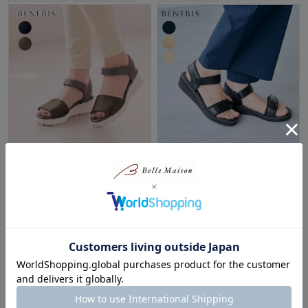
ふわふわな履き心地のストレッ
ラクしてキレイ！大人に似合う
チサンダル
スポーティサンダル【軽量】
ベネビス/BENEBIS
ベネビス/BENEBIS
40%OFF
40%OFF
¥5,393
¥8,394
（税込）
（税込）
(4)
(10)