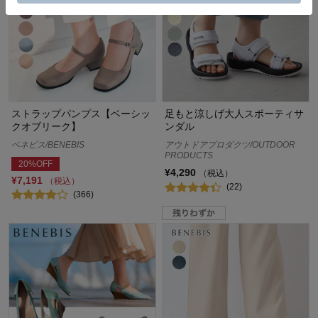
ストラップパンプス【ベーシッ
足もと涼しげ大人スポーティサ
クオブリーク】
ンダル
ベネビス/BENEBIS
アウトドアプロダクツ/OUTDOOR
PRODUCTS
20%OFF
¥4,290
（税込）
¥7,191
（税込）
(22)
(366)