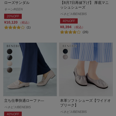
ローズサンダル
【8月7日再値下げ】 厚底マニ
ッシュシューズ
キーン/KEEN
ベネビス/BENEBIS
20%OFF
40%OFF
¥10,120
（税込）
¥8,394
（税込）
(1)
(26)
立ち仕事快適ローファ―
本革ソフトシューズ【ワイドオ
ブリーク】
ベネビス/BENEBIS
ベネビス/BENEBIS
40%OFF