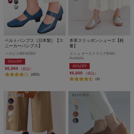
ベルトパンプス［日本製］【ス
本革スリッポンシューズ【軽
ニーカーパンプス】
量】
ベネビス/BENEBIS
エミュ オーストラリア/EMU
Australia
50%OFF
40%OFF
¥6,994
（税込）
¥6,600
（税込）
(405)
(4)