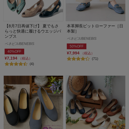
【8月7日再値下げ】 夏でもさ
本革脚長ビットローファー［日
らっと快適に履けるウエッジパ
本製］
ンプス
ベネビス/BENEBIS
ベネビス/BENEBIS
50%OFF
40%OFF
¥7,994
（税込）
¥7,194
（税込）
(71)
(4)