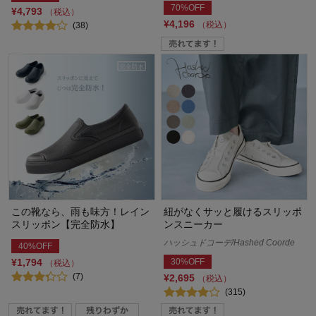
70%OFF
¥4,793
（税込）
¥4,196
（税込）
(38)
この靴なら、雨も味方！レイン
紐がなくサッと履けるスリッポ
スリッポン【完全防水】
ンスニーカー
ハッシュドコーデ/Hashed Coorde
40%OFF
¥1,794
30%OFF
（税込）
(7)
¥2,695
（税込）
(315)