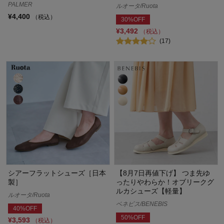
PALMER
ルオータ/Ruota
¥4,400
（税込）
30%OFF
¥3,492
（税込）
(17)
シアーフラットシューズ［日本
【8月7日再値下げ】 つま先ゆ
製］
ったりやわらか！オブリークグ
ルカシューズ【軽量】
ルオータ/Ruota
ベネビス/BENEBIS
40%OFF
50%OFF
¥3,593
（税込）