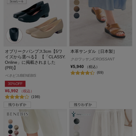
オブリークパンプス3cm【5ワ
本革サンダル［日本製］
イズから選べる】 【「CLASSY.
クロワッサン/CROISSANT
Online」に掲載されました
¥5,940
（税込）
(PR)】
(69)
ベネビス/BENEBIS
30%OFF
¥6,992
（税込）
(198)