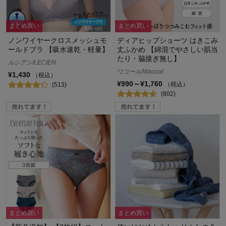
まとめ買い
まとめ買い
ノンワイヤークロスメッシュモ
ディアヒップショーツ はきこみ
ールドブラ 【吸水速乾・軽量】
丈ふかめ 【綿混でやさしい肌当
たり・脇接ぎ無し】
ルシアン/LECIEN
ワコール/Wacoal
¥1,430
（税込）
¥990～¥1,760
（税込）
(513)
(802)
まとめ買い
まとめ買い