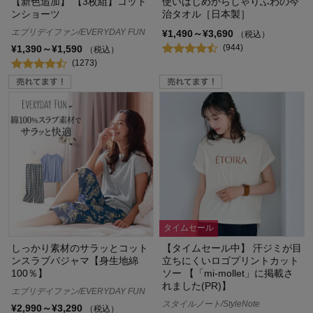
【新色追加】 【3枚組】コット
使いはじめからしゃりふわの今
ンショーツ
治タオル［日本製］
エブリデイファン/EVERYDAY FUN
¥1,490～¥3,690
（税込）
(944)
¥1,390～¥1,590
（税込）
(1273)
タイムセール
しっかり素材のサラッとコット
【タイムセール中】 汗ジミが目
ンスラブパジャマ【身生地綿
立ちにくいロゴプリントカット
100％】
ソー 【「mi-mollet」に掲載さ
れました(PR)】
エブリデイファン/EVERYDAY FUN
スタイルノート/StyleNote
¥2,990～¥3,290
（税込）