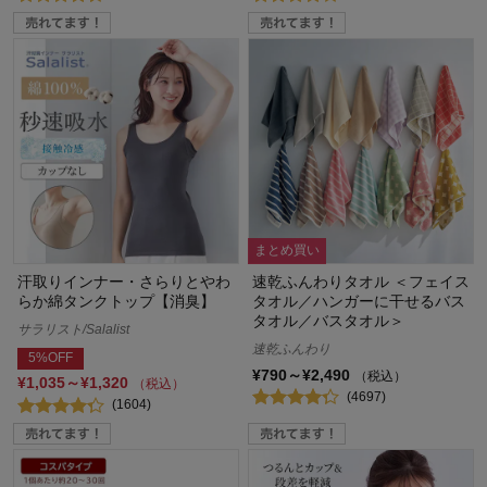
まとめ買い
汗取りインナー・さらりとやわ
速乾ふんわりタオル ＜フェイス
らか綿タンクトップ【消臭】
タオル／ハンガーに干せるバス
タオル／バスタオル＞
サラリスト/Salalist
速乾ふんわり
5%OFF
¥790～¥2,490
（税込）
¥1,035～¥1,320
（税込）
(4697)
(1604)