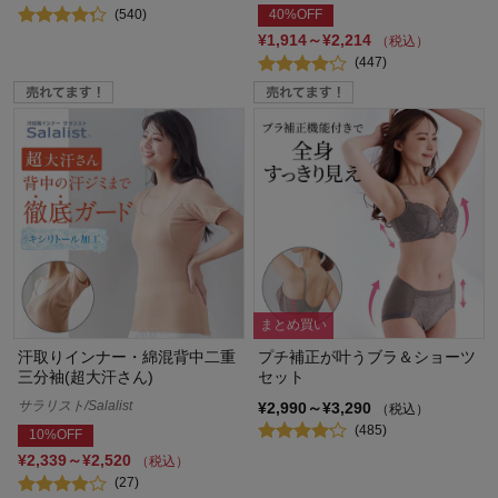
(540)
40%OFF
¥1,914～¥2,214
（税込）
(447)
まとめ買い
汗取りインナー・綿混背中二重
プチ補正が叶うブラ＆ショーツ
三分袖(超大汗さん)
セット
サラリスト/Salalist
¥2,990～¥3,290
（税込）
(485)
10%OFF
¥2,339～¥2,520
（税込）
(27)