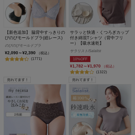
【新色追加】 脇背中すっきりの
サラッと快適・くつろぎカップ
びのびモールドブラ(総レース)
付き綿混Tシャツ（背中フリ
ー）【吸水速乾】
のびのびモールドブラ
サラリスト/Salalist
¥2,090～¥2,390
（税込）
(1771)
10%OFF
¥1,782～¥1,970
（税込）
(1322)