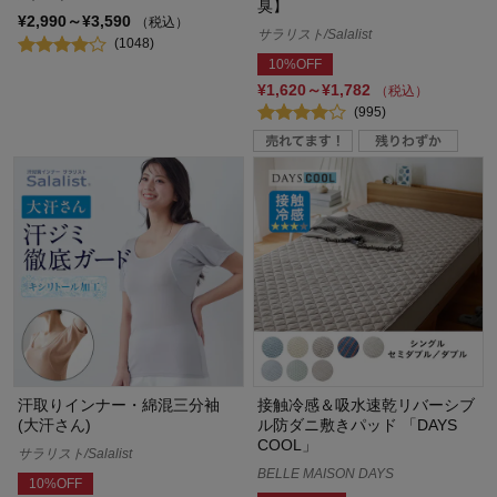
臭】
¥2,990～¥3,590
（税込）
サラリスト/Salalist
(1048)
10%OFF
¥1,620～¥1,782
（税込）
(995)
汗取りインナー・綿混三分袖
接触冷感＆吸水速乾リバーシブ
(大汗さん)
ル防ダニ敷きパッド 「DAYS
COOL」
サラリスト/Salalist
BELLE MAISON DAYS
10%OFF