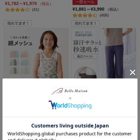
一部セール
¥1,782～¥1,970
（税込）
¥1,881～¥3,990
（税込）
(41)
(406)
さらっと快適コットンメッシュ
サラッと快適・ウエストらくち
タンクトップ３枚セット 【子供
ん綿混ルームパンツ【吸水速
インナー】【猛暑対策】
乾】
ジータ/GITA
サラリスト/Salalist
¥1,549～¥1,949
（税込）
10%OFF
(757)
¥1,611～¥1,782
（税込）
(1114)