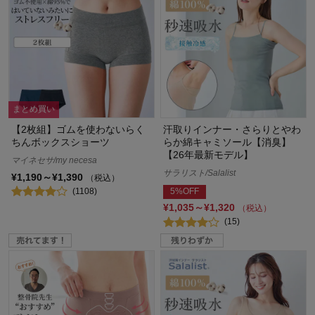
まとめ買い
【2枚組】ゴムを使わないらく
汗取りインナー・さらりとやわ
ちんボックスショーツ
らか綿キャミソール【消臭】
【26年最新モデル】
マイネセサ/my necesa
サラリスト/Salalist
¥1,190～¥1,390
（税込）
(1108)
5%OFF
¥1,035～¥1,320
（税込）
(15)