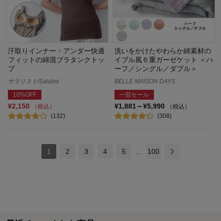
汗取りインナー・アンダー快適
洗いをかけたやわらか綿素材の
フィットの綿混ブラタンクトッ
イブル風６重ガーゼケット ＜ハ
プ
ーフ／シングル／ダブル＞
サラリスト/Salalist
BELLE MAISON DAYS
10%OFF
一部セール
¥2,150
¥1,881～¥5,990
（税込）
（税込）
(132)
(308)
1
2
3
4
5
…
100