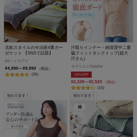
北欧スタイルの今治産4重ガー
汗取りインナー・綿混背中二重
ゼケット 【SNSで話題】
脇フィットタンクトップ(超大
汗さん)
iloi／イロアイ
サラリスト/Salalist
¥4,990～¥9,990
（税込）
(30)
10%OFF
¥2,339～¥2,520
（税込）
(15)