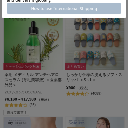
キャッシュバック対象
まとめ買い
薬用 メディカル アンチヘアロ
しっかり仕様の洗えるソフトス
スセラム (育毛美容液) ＜医薬部
リッパ ＜S～L＞
外品＞
¥900
（税込）
ロクシタン/L'OCCITANE
(4089)
¥6,160～¥17,380
（税込）
(35)