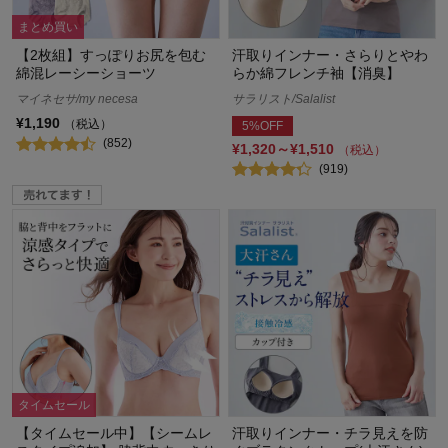
まとめ買い
【2枚組】すっぽりお尻を包む
汗取りインナー・さらりとやわ
綿混レーシーショーツ
らか綿フレンチ袖【消臭】
マイネセサ/my necesa
サラリスト/Salalist
¥1,190
（税込）
5%OFF
(852)
¥1,320～¥1,510
（税込）
(919)
タイムセール
【タイムセール中】【シームレ
汗取りインナー・チラ見えを防