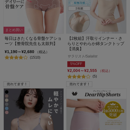
まとめ買い
毎日はきたくなる骨盤ケアショ
【2枚組】汗取りインナー・さ
ーツ【整骨院先生も太鼓判】
らりとやわらか綿タンクトップ
【消臭】
¥1,190～¥2,680
（税込）
サラリスト/Salalist
(1510)
5%OFF
¥2,004～¥2,555
（税込）
(5)