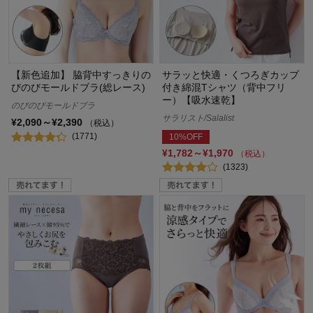
【新色追加】 脇背中すっきりの
サラッと快適・くつろぎカップ
びのびモールドブラ(総レース)
付き綿混Tシャツ（背中フリ
ー）【吸水速乾】
のびのびモールドブラ
サラリスト/Salalist
¥2,090～¥2,390
（税込）
(1771)
10%OFF
¥1,782～¥1,970
（税込）
(1323)