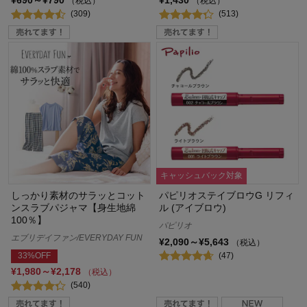
¥690～¥790
¥1,430
（税込）
（税込）
(309)
(513)
キャッシュバック対象
しっかり素材のサラッとコット
パピリオステイブロウG リフィ
ンスラブパジャマ【身生地綿
ル (アイブロウ)
100％】
パピリオ
エブリデイファン/EVERYDAY FUN
¥2,090～¥5,643
（税込）
(47)
33%OFF
¥1,980～¥2,178
（税込）
(540)