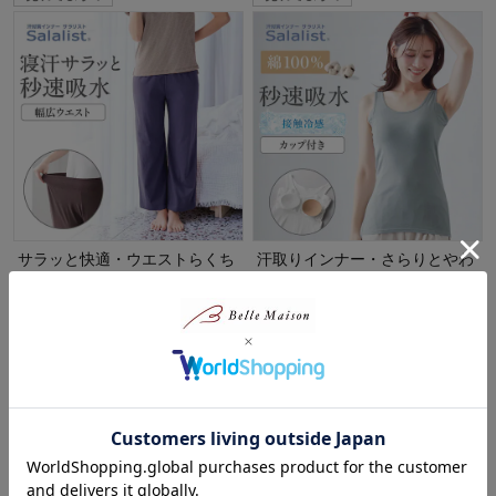
サラッと快適・ウエストらくち
汗取りインナー・さらりとやわ
ん綿混ルームパンツ【吸水速
らか綿くつろぎカップ付きタン
乾】
クトップ（背中フリー）【消
臭】
サラリスト/Salalist
サラリスト/Salalist
10%OFF
10%OFF
¥1,611～¥1,782
（税込）
¥1,620～¥1,782
（税込）
(1116)
(996)