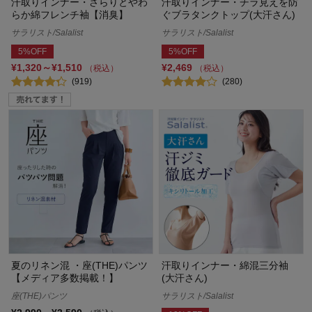
汗取りインナー・さらりとやわ
汗取りインナー・チラ見えを防
らか綿フレンチ袖【消臭】
ぐブラタンクトップ(大汗さん)
サラリスト/Salalist
サラリスト/Salalist
5%OFF
5%OFF
¥1,320～¥1,510
¥2,469
（税込）
（税込）
(919)
(280)
夏のリネン混 ・座(THE)パンツ
汗取りインナー・綿混三分袖
【メディア多数掲載！】
(大汗さん)
座(THE)パンツ
サラリスト/Salalist