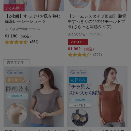
まとめ買い
【2枚組】すっぽりお尻を包む
【シームレスタイプ追加】 脇背
綿混レーシーショーツ
中すっきりのびのびモールドブ
ラ(さらっと涼感タイプ)
マイネセサ/my necesa
のびのびモールドブラ
¥1,190
（税込）
(854)
20%OFF
¥1,992
（税込）
(592)