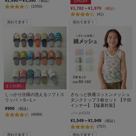
¥2,990～¥3,590
（税込）
10%OFF
(1050)
¥1,782～¥1,970
（税込）
(41)
まとめ買い
しっかり仕様の洗えるソフトス
さらっと快適コットンメッシュ
リッパ ＜S～L＞
タンクトップ３枚セット 【子供
インナー】【猛暑対策】
¥900
（税込）
ジータ/GITA
(4089)
¥1,549～¥1,949
（税込）
(757)