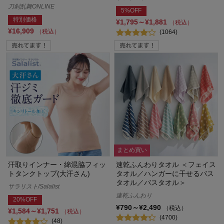
刀剣乱舞ONLINE
5%OFF
特別価格
¥1,795～¥1,881
（税込）
¥16,909
（税込）
(1064)
まとめ買い
汗取りインナー・綿混脇フィッ
速乾ふんわりタオル ＜フェイス
トタンクトップ(大汗さん)
タオル／ハンガーに干せるバス
タオル／バスタオル＞
サラリスト/Salalist
速乾ふんわり
20%OFF
¥790～¥2,490
（税込）
¥1,584～¥1,751
（税込）
(4700)
(48)