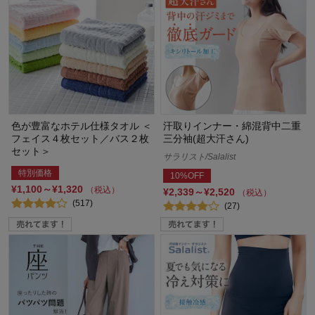
色が豊富なホテル仕様タオル ＜
汗取りインナー・綿混背中二重
フェイス４枚セット／バス２枚
三分袖(超大汗さん)
セット＞
サラリスト/Salalist
特別価格
10%OFF
¥1,100～¥1,320
（税込）
¥2,339～¥2,520
（税込）
(517)
(27)