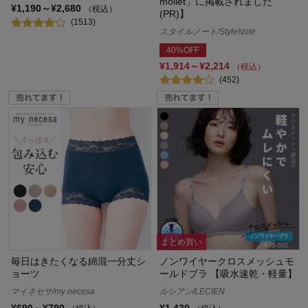
mollet」に掲載されました
¥1,190～¥2,680
（税込）
(PR)】
(1513)
スタイルノート/StyleNote
40%OFF
¥1,914～¥2,214
（税込）
(452)
まとめ買い
毎日はきたくなる綿混一分丈シ
ノンワイヤークロスメッシュモ
ョーツ
ールドブラ 【吸水速乾・軽量】
マイネセサ/my necesa
ルシアン/LECIEN