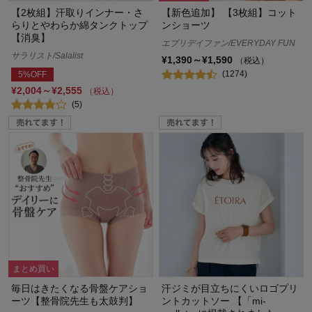
【2枚組】汗取りインナー・さ
【新色追加】 【3枚組】コット
らりとやわらか綿タンクトップ
ンショーツ
【消臭】
エブリデイファン/EVERYDAY FUN
サラリスト/Salalist
¥1,390～¥1,590
（税込）
(1274)
5%OFF
¥2,004～¥2,555
（税込）
(5)
まとめ買い
毎日はきたくなる骨盤ケアショ
汗ジミが目立ちにくいロゴプリ
ーツ【整骨院先生も太鼓判】
ントカットソー 【「mi-