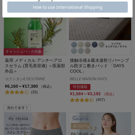
キャッシュバック対象
薬用 メディカル アンチヘアロ
接触冷感＆吸水速乾リバーシブ
スセラム (育毛美容液) ＜医薬部
ル防ダニ敷きパッド 「DAYS
外品＞
COOL」
ロクシタン/L'OCCITANE
BELLE MAISON DAYS
¥6,160～¥17,380
（税込）
特別価格
(35)
¥1,584～¥3,192
（税込）
(407)