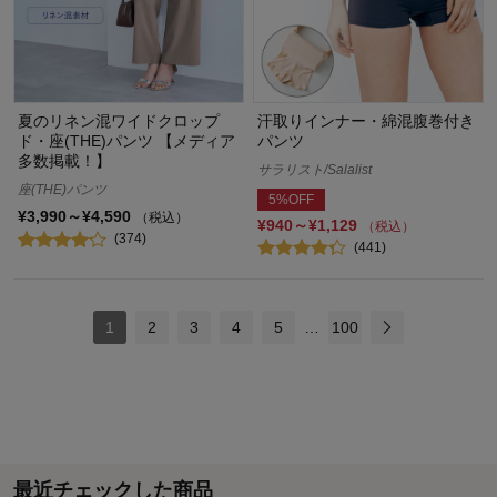
夏のリネン混ワイドクロップ
汗取りインナー・綿混腹巻付き
ド・座(THE)パンツ 【メディア
パンツ
多数掲載！】
サラリスト/Salalist
座(THE)パンツ
5%OFF
¥3,990～¥4,590
（税込）
¥940～¥1,129
（税込）
(374)
(441)
1
2
3
4
5
…
100
最近チェックした商品