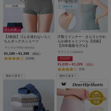
まとめ買い
【2枚組】ゴムを使わないらく
汗取りインナー・さらりとやわ
ちんボックスショーツ
らか綿キャミソール【消臭】
【26年最新モデル】
マイネセサ/my necesa
サラリスト/Salalist
¥1,190～¥1,390
（税込）
(1109)
5%OFF
¥1,035～¥1,320
（税込）
(15)