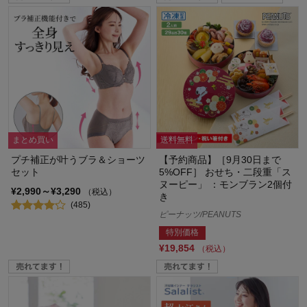
まとめ買い
送料無料
プチ補正が叶うブラ＆ショーツ
【予約商品】［9月30日まで
セット
5%OFF］ おせち・二段重「ス
ヌーピー」 ：モンブラン2個付
¥2,990～¥3,290
（税込）
き
(485)
ピーナッツ/PEANUTS
特別価格
¥19,854
（税込）