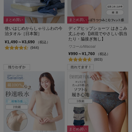
まとめ買い
まとめ買い
使いはじめからしゃりふわの今
ディアヒップショーツ はきこみ
治タオル［日本製］
丈ふかめ 【綿混でやさしい肌当
たり・脇接ぎ無し】
¥1,490～¥3,690
（税込）
ワコール/Wacoal
(944)
¥990～¥1,760
（税込）
(803)
まとめ買い