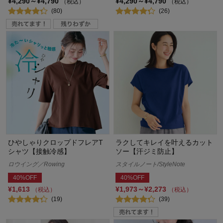
¥4,290～¥4,790
¥4,290～¥4,790
（税込）
（税込）
(80)
(26)
ひやしゃりクロップドフレアT
ラクしてキレイを叶えるカット
シャツ【接触冷感】
ソー【汗ジミ防止】
ロウイング／Rowing
スタイルノート/StyleNote
40%OFF
40%OFF
¥1,613
¥1,973～¥2,273
（税込）
（税込）
(19)
(39)