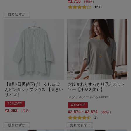
¥1,716
（税込）
(167)
【8月7日再値下げ】 くしゅぽ
お腹まわりすっきり見えカット
んピンタックブラウス 【大きい
ソー【汗ジミ防止】
サイズ】
スタイルノート/StyleNote
30%OFF
40%OFF
¥2,093
（税込）
¥2,574～¥2,874
（税込）
(2)