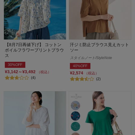
【8月7日再値下げ】 コットン
汗ジミ防止ブラウス見えカット
ボイルフラワープリントブラウ
ソー
ス
スタイルノート/StyleNote
30%OFF
40%OFF
¥3,142～¥3,492
（税込）
¥2,574
（税込）
(4)
(2)