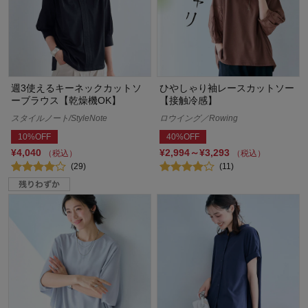
週3使えるキーネックカットソ
ひやしゃり袖レースカットソー
ーブラウス【乾燥機OK】
【接触冷感】
スタイルノート/StyleNote
ロウイング／Rowing
10%OFF
40%OFF
¥4,040
¥2,994～¥3,293
（税込）
（税込）
(29)
(11)