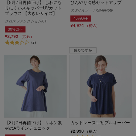
【8月7日再値下げ】 しわにな
ひんやり冷感セットアップ
りにくいスキッパーUVカット
スタイルノート/StyleNote
ブラウス 【大きいサイズ】
40%OFF
クロスファンクション/CF
¥4,974
（税込）
30%OFF
¥2,792
（税込）
(2)
【8月7日再値下げ】 リネン素
カットレース半袖プルオーバー
材のAラインチュニック
¥2,990
（税込）