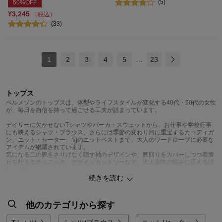
(5)
50%OFF
¥3,245
（税込）
(33)
1
2
3
4
5
…
23
トップス
ベルメゾンのトップスは、体型やライフスタイルが変化する40代・50代の女性
が、毎日を自信を持って過ごせる工夫が詰まっています。
デイリーに欠かせないTシャツやパーカ・スウェットから、お仕事や学校行事
にも映えるシャツ・ブラウス、さらには季節の変わり目に重宝するカーディガ
ン、ニット・セーター、旬のニットベストまで、大人のワードローブに必要な
アイテムが網羅されています。
気になる二の腕をさりげなく隠す袖のデザインや、腰回りをカバーしつつ着痩
せを叶えるチュニック、デザインカットソーなど、大人女性の悩みに応える設
計が充実しています。
続きを読む
なかでも、忙しい毎日を支える頼もしい味方が、ベルメゾンの「ラクドライ」
シリーズです。洗濯機での丸洗いはもちろん、乾燥機（タンブル乾燥）もOK
という画期的な機能を備えています。「ニットやカットソーを乾燥機にかける
他のカテゴリから探す
と縮みや型崩れが心配」という常識を覆し、シワになりにくく、ふんわりとし
た風合いをキープしたまま仕上がるのが魅力。家事の時短を叶えつつ、常に清
潔でシワのない装いを保つことができます。