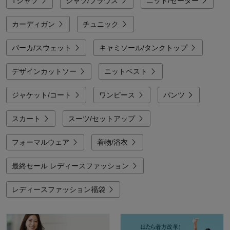
Tシャツ
シャツ/ブラウス
ニット/セーター
1枚で着てもサマになり、重ね着をすれば旬の表情が楽しめる。そんな「シン
プルだけど、どこか今っぽい」デザインに、乾燥機対応などの最先端の利便性
カーディガン
チュニック
を加えたベルメゾンのトップスで、自分らしい大人の着こなしを賢く楽しんで
みませんか。
パーカ/スウェット
キャミソール/タンクトップ
デザインカットソー
ニットベスト
ジャケット/コート
ワンピース
パンツ
スカート
スーツ/セットアップ
フォーマルウェア
着物/浴衣
最終セール レディースファッション
レディースファッション福袋