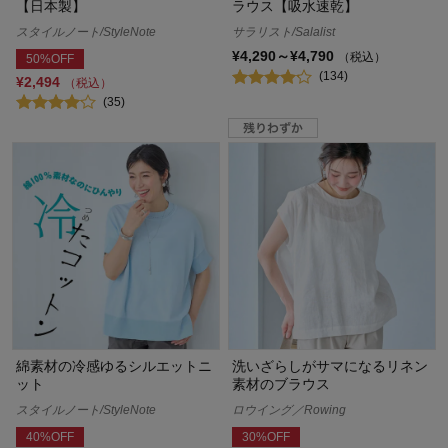
【日本製】
ラウス【吸水速乾】
スタイルノート/StyleNote
サラリスト/Salalist
¥4,290～¥4,790
（税込）
50%OFF
(134)
¥2,494
（税込）
(35)
綿素材の冷感ゆるシルエットニ
洗いざらしがサマになるリネン
ット
素材のブラウス
スタイルノート/StyleNote
ロウイング／Rowing
40%OFF
30%OFF