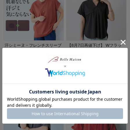
汗シミーヌ・フレンチスリーブ
【8月7日再値下げ】 Wフラッ
Ｔシャツ
プキーネックブラウス
サラリスト/Salalist
クロスファンクション/CF
20%OFF
30%OFF
¥1,992
¥2,093
（税込）
（税込）
(22)
(1)