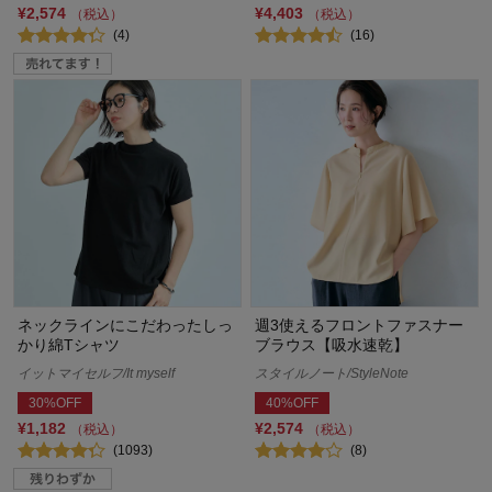
¥2,574
¥4,403
（税込）
（税込）
(4)
(16)
ネックラインにこだわったしっ
週3使えるフロントファスナー
かり綿Tシャツ
ブラウス【吸水速乾】
イットマイセルフ/It myself
スタイルノート/StyleNote
30%OFF
40%OFF
¥1,182
¥2,574
（税込）
（税込）
(1093)
(8)