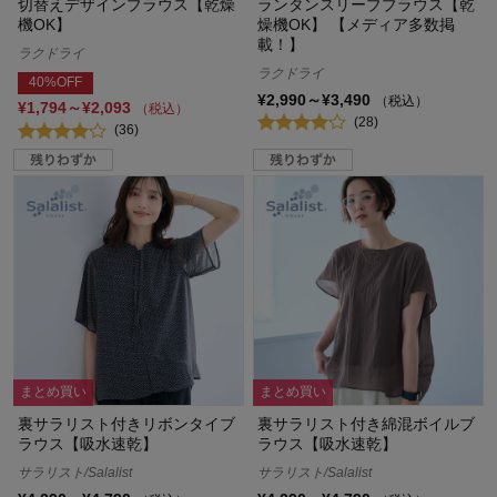
切替えデザインブラウス【乾燥
ランタンスリーブブラウス【乾
機OK】
燥機OK】 【メディア多数掲
載！】
ラクドライ
ラクドライ
40%OFF
¥2,990～¥3,490
（税込）
¥1,794～¥2,093
（税込）
(28)
(36)
まとめ買い
まとめ買い
裏サラリスト付きリボンタイブ
裏サラリスト付き綿混ボイルブ
ラウス【吸水速乾】
ラウス【吸水速乾】
サラリスト/Salalist
サラリスト/Salalist