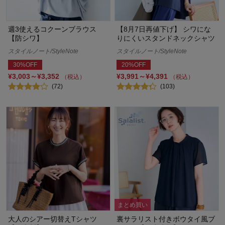
週3使えるコクーンブラウス
【8月7日再値下げ】 シワにな
【防シワ】
りにくいスタンドネックシャツ
スタイルノート/StyleNote
スタイルノート/StyleNote
30%OFF
20%OFF
¥3,003～¥3,352
¥3,991～¥4,391
（税込）
（税込）
(72)
(103)
まとめ買い
大人のシアー切替えTシャツ
裏サラリスト付きボウタイ風ブ