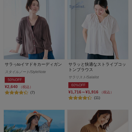
サラっtoイマドキカーディガン
サラッと快適なストライプコッ
トンブラウス
スタイルノート/StyleNote
サラリスト/Salalist
50%OFF
60%OFF
¥2,640
（税込）
¥1,716～¥1,916
（税込）
(7)
(11)