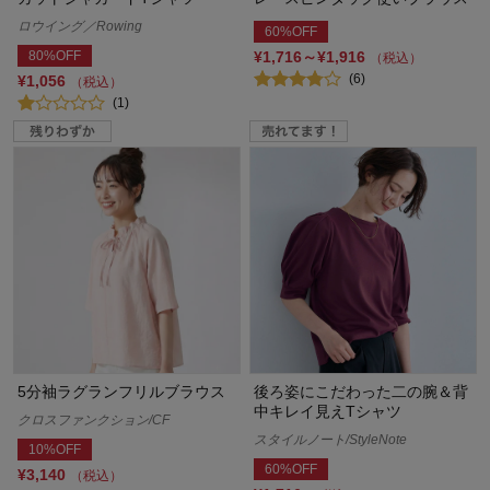
ロウイング／Rowing
60%OFF
80%OFF
¥1,716～¥1,916
（税込）
(6)
¥1,056
（税込）
(1)
5分袖ラグランフリルブラウス
後ろ姿にこだわった二の腕＆背
中キレイ見えTシャツ
クロスファンクション/CF
スタイルノート/StyleNote
10%OFF
60%OFF
¥3,140
（税込）