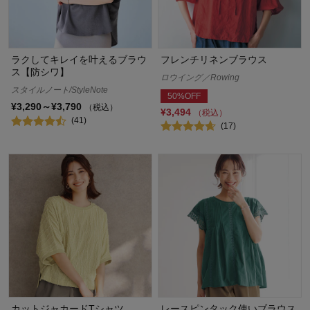
ラクしてキレイを叶えるブラウ
フレンチリネンブラウス
ス【防シワ】
ロウイング／Rowing
スタイルノート/StyleNote
50%OFF
¥3,290～¥3,790
（税込）
¥3,494
（税込）
(41)
(17)
カットジャカードTシャツ
レースピンタック使いブラウス