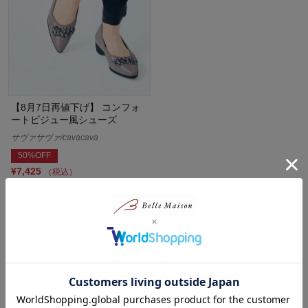
【8月7日再値下げ】 コンフォ
ートビジュー風シューズ
サヴァサヴァ/cavacava
50%OFF
¥7,425
（税込）
(1)
1
関連カテゴリから探す