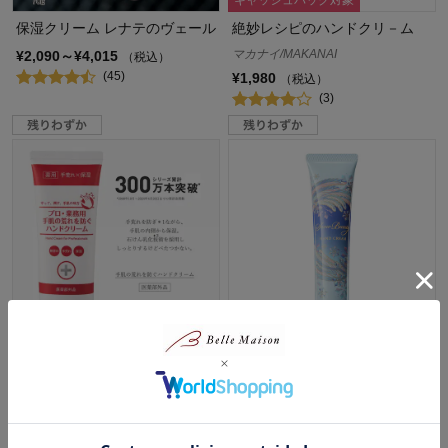
保湿クリーム レナテのヴェール
絶妙レシピのハンドクリ－ム
マカナイ/MAKANAI
¥2,090～¥4,015
（税込）
(45)
¥1,980
（税込）
(3)
プロ・業務用 手肌の荒れを防ぐ
【数量限定】ブライトニング ハ
ハンドクリームＮ ＜医薬部外品
ンドクリームＡ ＜医薬部外品＞
＞
スノービューティー/Snow Beauty
プロ・業務用
¥2,200
（税込）