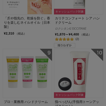
キャッシュバック対象
「爪や指先の、乾燥を防ぐ」香
カリテコンフォート シア ハン
りを楽しむネイルオイル［日本
ドクリーム
製］
ロクシタン/L'OCCITANE
¥2,310
（税込）
¥1,870～¥4,400
（税込）
(2)
キャッシュバック対象
プロ・業務用 ハンドクリーム
指べっぴん(手指用トーンアッ
プクリーム)