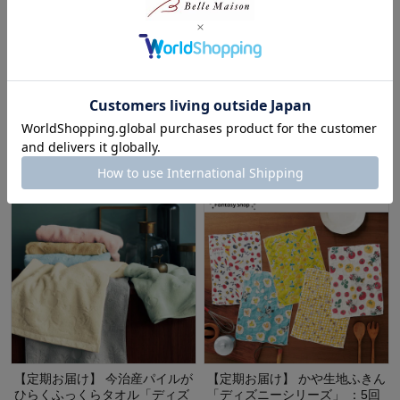
【定期お届け】 くいしんぼう仕
【定期お届け】＜9月からお届
切り皿「ディズニーシリーズ」
け＞ 銀イオンの清潔タオル「デ
：8回シリーズ
ィズニーシリーズ」 ：6回サイ
クルフリー
ディズニー/Disney
ディズニー/Disney
¥1,790
（税込）
¥1,390
（税込）
(16)
【定期お届け】 今治産パイルが
【定期お届け】 かや生地ふきん
ひらくふっくらタオル「ディズ
「ディズニーシリーズ」 ：5回