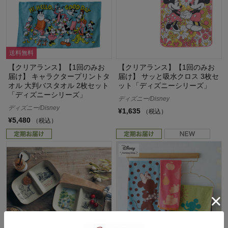
送料無料
【クリアランス】【1回のみお
【クリアランス】【1回のみお
届け】 キャラクタープリントタ
届け】 サッと吸水クロス 3枚セ
オル 大判バスタオル 2枚セット
ット「ディズニーシリーズ」
「ディズニーシリーズ」
ディズニー/Disney
ディズニー/Disney
¥1,635
（税込）
¥5,480
（税込）