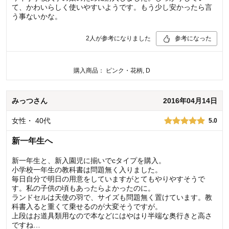
て、かわいらしく使いやすいようです。もう少し安かったら言
う事ないかな。
2
人が参考になりました
参考になった
購入商品：
ピンク・花柄, D
みっつ
さん
2016年04月14日
女性
・
40代
5.0
新一年生へ
新一年生と、新入園児に揃いでcタイプを購入。
小学校一年生の教科書は問題無く入りました。
毎日自分で明日の用意をしていますがとてもやりやすそうで
す。私の子供の頃もあったらよかったのに。
ランドセルは天使の羽で、サイズも問題無く置けています。教
科書入ると重くて乗せるのが大変そうですが。
上段はお道具類用なので本などにはやはり半端な奥行きと高さ
ですね…