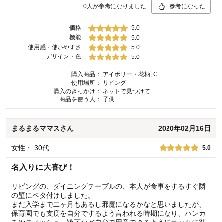
0
人が参考になりました
参考になった
価格
5.0
機能
5.0
使用感・使いやすさ
5.0
デザイン・色
5.0
購入商品：
アイボリー・花柄, C
使用場所：
リビング
購入のきっかけ：
ネットで見つけて
商品を使う人：
子供
まるまるママス
さん
2020年02月16日
女性
・
30代
5.0
名入りに大喜び！
リビングの、ダイニングテーブルの、本人が食事をするすぐ隣
の壁にベタ付けしました。
まだ入学まで二ヶ月もあるし邪魔になるかなと思いましたが、
保育園でも支度を自分でするよう言われる時期になり、ハンカ