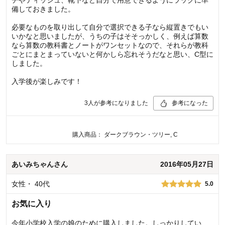
チやティッシュ、靴下など自分で用意できるようにラックに準
備しておきました。
必要なものを取り出して自分で選択できる子なら縦置きでもい
いかなと思いましたが、うちの子はそそっかしく、例えば算数
なら算数の教科書とノートがワンセットなので、それらが教科
ごとにまとまっていないと何かしら忘れそうだなと思い、C型に
しました。
入学後が楽しみです！
3
人が参考になりました
参考になった
購入商品：
ダークブラウン・ツリー, C
あいみちゃん
さん
2016年05月27日
女性
・
40代
5.0
お気に入り
今年小学校入学の娘のために購入しました。しっかりしてい