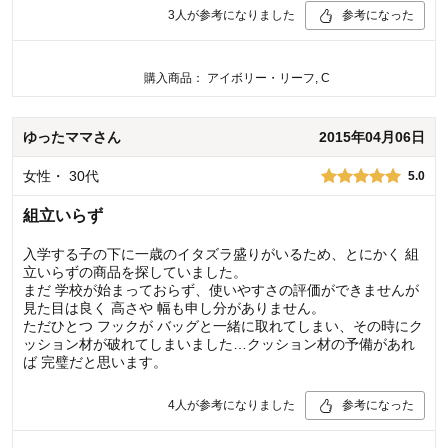
3
人が参考になりました
参考になった
購入商品：
アイボリー・リーフ, C
ゆったママ
さん
2015年04月06日
女性
・
30代
5.0
組立いらず
入学する子の下に一歳のイタズラ盛りがいるため、とにかく 組
立いらずの商品を探していました。
まだ 学校が始まっておらず、使いやすさの評価ができませんが
見た目は良く 高さや 幅も申し分がありません。
ただひとつ フックが バッグと一緒に取れてしまい、その時にク
ッション材が破れてしまいました…クッション材の予備があれ
ば 完璧だと思います。
4
人が参考になりました
参考になった