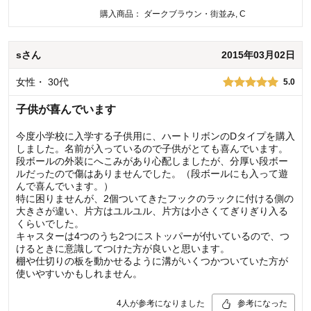
購入商品：
ダークブラウン・街並み, C
s
さん
2015年03月02日
女性
・
30代
5.0
子供が喜んでいます
今度小学校に入学する子供用に、ハートリボンのDタイプを購入
しました。名前が入っているので子供がとても喜んでいます。
段ボールの外装にへこみがあり心配しましたが、分厚い段ボー
ルだったので傷はありませんでした。（段ボールにも入って遊
んで喜んでいます。）
特に困りませんが、2個ついてきたフックのラックに付ける側の
大きさが違い、片方はユルユル、片方は小さくてぎりぎり入る
くらいでした。
キャスターは4つのうち2つにストッパーが付いているので、つ
けるときに意識してつけた方が良いと思います。
棚や仕切りの板を動かせるように溝がいくつかついていた方が
使いやすいかもしれません。
4
人が参考になりました
参考になった