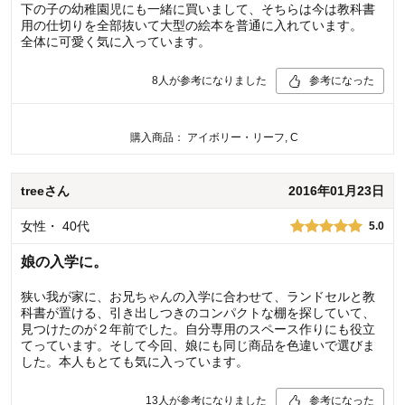
下の子の幼稚園児にも一緒に買いまして、そちらは今は教科書
用の仕切りを全部抜いて大型の絵本を普通に入れています。
全体に可愛く気に入っています。
8
人が参考になりました
参考になった
購入商品：
アイボリー・リーフ, C
tree
さん
2016年01月23日
女性
・
40代
5.0
娘の入学に。
狭い我が家に、お兄ちゃんの入学に合わせて、ランドセルと教
科書が置ける、引き出しつきのコンパクトな棚を探していて、
見つけたのが２年前でした。自分専用のスペース作りにも役立
てっています。そして今回、娘にも同じ商品を色違いで選びま
した。本人もとても気に入っています。
13
人が参考になりました
参考になった