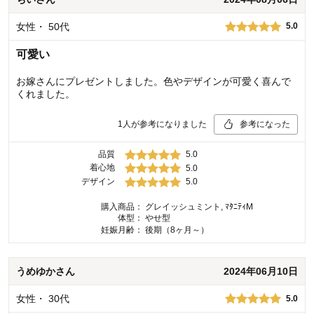
女性
・
50代
5.0
可愛い
お嫁さんにプレゼントしました。色やデザインが可愛く喜んで
くれました。
1
人が参考になりました
参考になった
品質
5.0
着心地
5.0
デザイン
5.0
購入商品：
グレイッシュミント, ﾏﾀﾆﾃｨM
体型：
やせ型
妊娠月齢：
後期（8ヶ月～）
うめゆか
さん
2024年06月10日
女性
・
30代
5.0