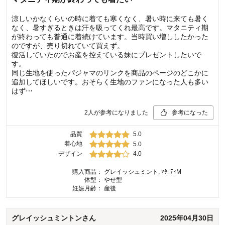
涼しいかなくらいの時に着ても寒くなく、暑い時に来ても暑く
なく、暑すぎるときは汗を吸ってくれ最高です。マタニティ期
が終わっても普通に着続けています。当時買い増ししたかった
のですが、売り切れていて買えず。
復活していたのでお産を控えている妹にプレゼントしたいで
す。
同じ生地を使ったパジャマのリンクを商品のページのどこかに
追加してほしいです。おそらく生地のファンになった人も多い
はず⋯
2
人が参考になりました
参考になった
品質
5.0
着心地
5.0
デザイン
4.0
購入商品：
グレイッシュミント, ﾏﾀﾆﾃｨM
体型：
やせ型
妊娠月齢：
産後
グレイッシュミントン
さん
2025年04月30日