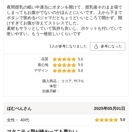
夜間授乳の眠い中適当にボタンを開けて、授乳後そのまま寝て
しまってもお腹がでないのがほんとにいいです。上から下まで
ボタンで留めるパジャマだとちょうどいいところで開かず、開
けすぎてお腹が冷えてストレスでした。
素材もサラッとしていて気持ち良いし、ポケットも付いていて
使いやすい。もう一枚欲しいくらいです
1
人が参考になりました
参考になった
品質
5.0
着心地
5.0
デザイン
5.0
購入商品：
ココア, ﾏﾀﾆﾃｨL
体型：
妊娠月齢：
ほむぺん
さん
2025年05月01日
女性
・
40代
5.0
マタニティ期が終わっても着たい