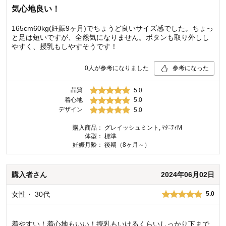
気心地良い！
165cm60kg(妊娠9ヶ月)でちょうど良いサイズ感でした。ちょっ
と足は短いですが、全然気になりません。ボタンも取り外しし
やすく、授乳もしやすそうです！
0
人が参考になりました
参考になった
品質
5.0
着心地
5.0
デザイン
5.0
購入商品：
グレイッシュミント, ﾏﾀﾆﾃｨM
体型：
標準
妊娠月齢：
後期（8ヶ月～）
購入者
さん
2024年06月02日
女性
・
30代
5.0
着やすい！着心地もいい！授乳もいけるくらいしっかり下まで