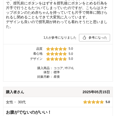
で、授乳前にボタンをはずす＆授乳後にボタンをとめる行為を
片手で行うともたついてしまっていたのですが、こちらはスナ
ップボタンのため赤ちゃんを持っていても片手で簡単に開けら
れるし閉めることもできて大変気に入っています。
デザインも良いので授乳期が終わっても着れそうだと思いまし
た。
1
人が参考になりました
参考になった
品質
5.0
着心地
5.0
デザイン
5.0
購入商品：
ココア, ﾏﾀﾆﾃｨL
体型：
標準
妊娠月齢：
産後
購入者
さん
2025年05月15日
女性
・
30代
5.0
お腹がでないのがいい！