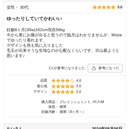
女性
・
30代
5.0
ゆったりしていてかわいい
妊娠8ヶ月(30w)162cm現在56kg
今から更にお腹が出ると思うので臨月はわかりませんが、Msize
でゆったり着れます。
デザインも色も気に入りました
毛玉が出来そうな生地なのが心配なくらいです。沢山着ようと
思います♪
1
人が参考になりました
参考になった
品質
4.0
着心地
5.0
デザイン
5.0
購入商品：
グレイッシュミント, ﾏﾀﾆﾃｨM
体型：
標準
妊娠月齢：
後期（8ヶ月～）
ちい
さん
2024年08月06日