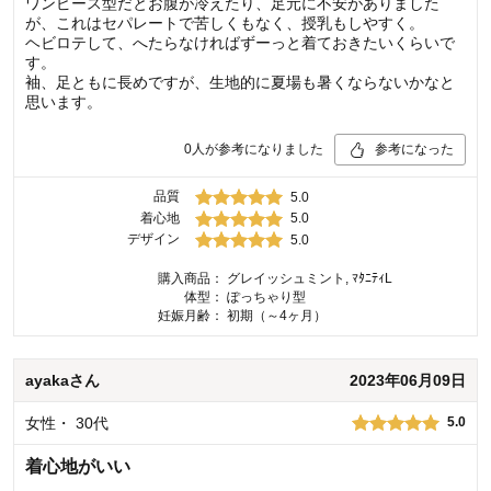
ワンピース型だとお腹が冷えたり、足元に不安がありました
が、これはセパレートで苦しくもなく、授乳もしやすく。
ヘビロテして、へたらなければずーっと着ておきたいくらいで
す。
袖、足ともに長めですが、生地的に夏場も暑くならないかなと
思います。
0
人が参考になりました
参考になった
品質
5.0
着心地
5.0
デザイン
5.0
購入商品：
グレイッシュミント, ﾏﾀﾆﾃｨL
体型：
ぽっちゃり型
妊娠月齢：
初期（～4ヶ月）
ayaka
さん
2023年06月09日
女性
・
30代
5.0
着心地がいい