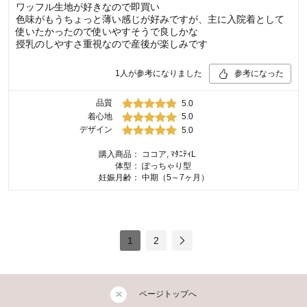
ワッフル生地が好きなので即買い
色味がもうちょっと薄い感じが好みですが、主に入院着として
使いたかったので使いやすそうで良しかな
授乳のしやすさ重視なので産後が楽しみです
1
人が参考になりました
参考になった
品質
5.0
着心地
5.0
デザイン
5.0
購入商品：
ココア, ﾏﾀﾆﾃｨL
体型：
ぽっちゃり型
妊娠月齢：
中期（5～7ヶ月）
1
2
ページトップへ