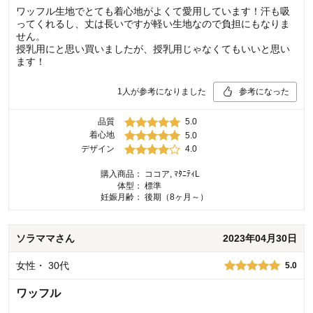
ワッフル生地でとても着心地がよくて愛用しています！汗も吸
ってくれるし、丈は長いですが軽い生地なので負担にもなりま
せん。
授乳用にと思い買いましたが、授乳用じゃなくてもいいと思い
ます！
1
人が参考になりました
参考になった
品質
5.0
着心地
5.0
デザイン
4.0
購入商品：
ココア, ﾏﾀﾆﾃｨL
体型：
標準
妊娠月齢：
後期（8ヶ月～）
ソラママ
さん
2023年04月30日
女性
・
30代
5.0
ワッフル