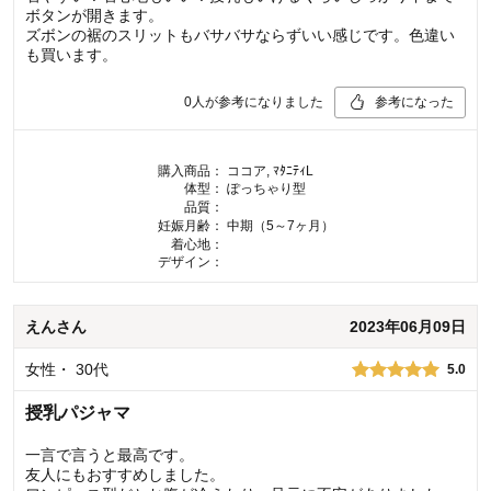
ボタンが開きます。
ズボンの裾のスリットもバサバサならずいい感じです。色違い
も買います。
0
人が参考になりました
参考になった
購入商品：
ココア, ﾏﾀﾆﾃｨL
体型：
ぽっちゃり型
品質：
妊娠月齢：
中期（5～7ヶ月）
着心地：
デザイン：
えん
さん
2023年06月09日
女性
・
30代
5.0
授乳パジャマ
一言で言うと最高です。
友人にもおすすめしました。