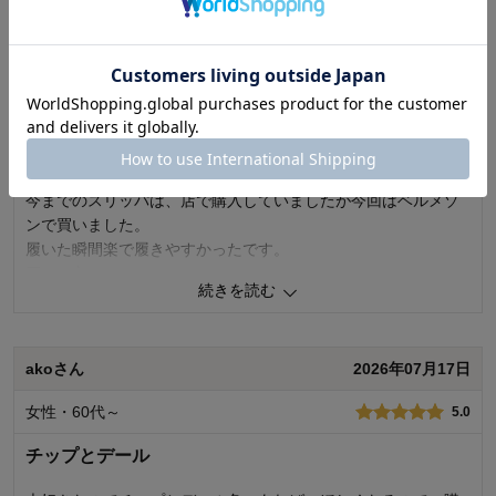
価格
5.0
機能
5.0
使用感・使いやすさ
5.0
マリオさん
2026年07月27日
デザイン・色
5.0
男性・60代～
5.0
購入商品：
ミッキーマウス＆プルート, L
使用場所：
リビング、玄関・廊下
良かった
購入のきっかけ：
その他
商品を使う人：
配偶者
今までのスリッパは、店で購入していましたが今回はベルメゾ
ンで買いました。
履いた瞬間楽で履きやすかったです。
買って良かった
続きを読む
0
人が参考になりました
参考になった
akoさん
2026年07月17日
価格
5.0
機能
5.0
女性・60代～
5.0
使用感・使いやすさ
5.0
デザイン・色
5.0
チップとデール
購入商品：
ミッキーモチーフ（グレー）, L
使用場所：
ダイニング