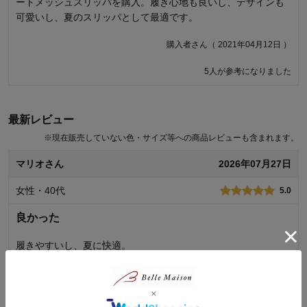
ートメッシュスリッパを購入。履き心地も良いし、デザインも
サイズの問題を除けば、履き心地は満足です。 スニーカーサイ
可愛いし、夏のスリッパとして最適です。
ズ25センチなのでＬサイズを購入。届いた日はピッタリ(むしろ
【スタッフS(男性）】
スリッパとしてはややキツめ)でしたが、すぐに伸びて前の穴か
～足のサイズ：２６．５cm、足幅：標準、甲の高さ：高め
購入者さん（ 2021年04月12日 ）
ら足が飛び出してしまうくらいブカブカに。歩き難く、履いて
～試着サイズ：LL 試着時の状態：裸足（着用感）
いると疲れてしまいます。サイズ27センチ甲高の主人が丁度い
5人が参考になりました
足 幅・・・ちょうど良い
い感じに使ってます。サイズ交換していただきたいくらいです
甲の高さ・・・ちょうど良い
が、他の方の評価でＬは大きすぎてＭは小さすぎるという内容
長 さ・・・ちょうど良い
を読み断念。 もう買いません。
試着コメント・・・裸足で履いてフィット感があり、歩きやすい。
最新レビュー
インソールが土踏まずやかかとに当たって心地よく履けました。長
梅次郎さん（ 2020年05月22日 ）
※
現在販売していない色・サイズ等への商品レビューも含まれます。
さもちょうどいい。靴下ありで履いてみると、厚みによってはやや
13人が参考になりました
きつく感じました。
マリオさん
2026年07月27日
女性・40代
5.0
オリジナル商品も多数品揃え！ディズニーファンタジーショップ
良かった
履きやすいし、夏に快適。
買って満足
0
人が参考になりました
参考になった
続きを読む