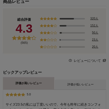
商品レビュー
●スタッフが履いてみました！
【スタッフK（女性）】
～足のサイズ：２３．０cm、足幅：狭め、甲の高さ：低め
～試着サイズ：M 試着時の状態：裸足（着用感）
320人
総合評価
足 幅・・・ちょうど良い
4.3
152人
甲の高さ・・・ちょうど良い
50人
長 さ・・・ちょうど良い
試着コメント・・・足にピッタリとフィットしている（特に足幅部
23人
(565)
分がピッタリ密着している感じ）。生地にストレッチがないので歩
20人
くとき甲部分がきつく感じるかもしれませんが、歩きづらさは感じ
ませんでした。長さもちょうどでした。
レビューについて
【スタッフI（女性）】
～足のサイズ：２３．０cm、足幅：狭め、甲の高さ：高め
ピックアップレビュー
～試着サイズ：M 試着時の状態：裸足（着用感）
足 幅・・・ちょうど良い
評価が高いレビュー
評価が低いレビュー
甲の高さ・・・やや低め
長 さ・・・ちょうど良い
5.0
1.0
試着コメント・・・裸足で履いて大きすぎず、小さすぎず足にフィ
サイズ以外は満足
ット。インソールが足裏（土踏まずとかかと部分）についているの
サイズ23.5の私には丁度いいので、今年も昨年に続きコンフォ
で履くと包まれている感じがしました。