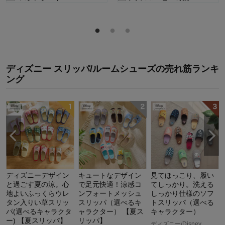
ディズニー スリッパ/ルームシューズ
の
売れ筋ランキ
ング
ディズニーデザイン
キュートなデザイン
見てほっこり、履い
と過ごす夏の涼。心
で足元快適！涼感コ
てしっかり。洗える
地よいふっくらウレ
ンフォートメッシュ
しっかり仕様のソフ
タン入りい草スリッ
スリッパ（選べるキ
トスリッパ（選べる
パ(選べるキャラクタ
ャラクター） 【夏ス
キャラクター）
ー) 【夏スリッパ】
リッパ】
ディズニー/Disney