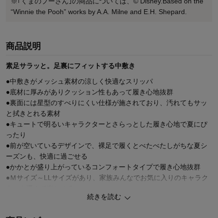
※｢くまのプーさん｣の商品については、© Disney.Based on the
“Winnie the Pooh” works by A.A. Milne and E.H. Shepard.
商品説明
素足サラッと。足裏にフィットする中敷き
●中敷きがメッシュ素材の涼しく快適なスリッパ
●底材に厚みがありクッション性もあって履き心地抜群
●裏面には星型のすべりにくい仕様が施されており、汚れてもサッ
と拭きとれる素材
●キュートで明るいキャラクターとさらっとした履き心地で夏にぴ
ったり
●前が空いているデザインで、裸足で履くとべたべたしがちな夏シ
ーズンも、快適に過ごせる
●かかとが盛り上がっているコンフォートタイプで履き心地抜群
●Ｍサイズ～LLサイズがあり、家族みんなでお気に入りのキャラク
ターを選んで楽しめる
続きを読む
●しっかりとしたつくりでプレゼントにもおすすめ