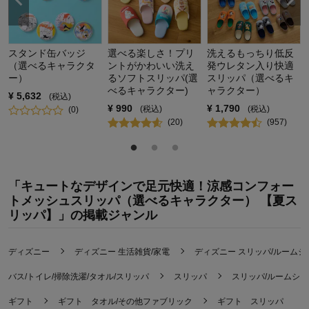
スタンド缶バッジ
選べる楽しさ！プリ
洗えるもっちり低反
（選べるキャラクタ
ントがかわいい洗え
発ウレタン入り快適
ー）
るソフトスリッパ(選
スリッパ（選べるキ
べるキャラクター)
ャラクター）
¥
5,632
(税込)
¥
990
¥
1,790
(税込)
(税込)
(
0
)
(
20
)
(
957
)
「キュートなデザインで足元快適！涼感コンフォー
トメッシュスリッパ（選べるキャラクター） 【夏ス
リッパ】」の掲載ジャンル
ディズニー
ディズニー 生活雑貨/家電
ディズニー スリッパ/ルームシ
バス/トイレ/掃除洗濯/タオル/スリッパ
スリッパ
スリッパ/ルームシ
ギフト
ギフト タオル/その他ファブリック
ギフト スリッパ