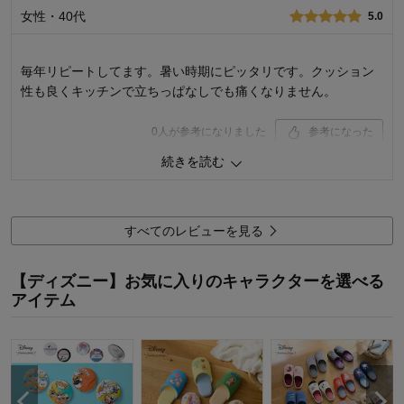
女性・40代
5.0
価格
3.0
機能
4.0
使用感・使いやすさ
3.0
毎年リピートしてます。暑い時期にピッタリです。クッション
デザイン・色
4.0
性も良くキッチンで立ちっぱなしでも痛くなりません。
購入商品：
ミッキーモチーフ（カラフル）, LL
使用場所：
ダイニング、キッチン、玄関・廊下
0
人が参考になりました
参考になった
購入のきっかけ：
買い替え
商品を使う人：
自分
続きを読む
価格
5.0
機能
5.0
使用感・使いやすさ
5.0
デザイン・色
5.0
すべてのレビューを見る
購入商品：
ミッキーマウス＆プルート, L
使用場所：
リビング、ダイニング、キッチン
【ディズニー】お気に入りのキャラクターを選べる
購入のきっかけ：
買い替え
アイテム
商品を使う人：
自分、配偶者、子供