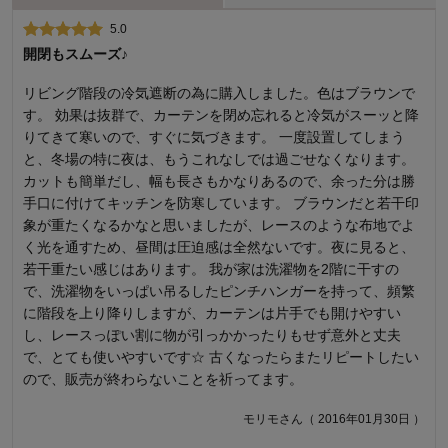
5.0
2.0
開閉もスムーズ♪
家具屋さんで買った似たようなカーテンにはポールにとおす穴
にプラスチックのハトメ？が付いていてすべりがよかったので
リビング階段の冷気遮断の為に購入しました。色はブラウンで
すが こちらは布に穴が開いているだけなのですべりが悪く家族
す。 効果は抜群で、カーテンを閉め忘れると冷気がスーッと降
に不評で 使用中止となりました。 ベージュの色もカタログとは
りてきて寒いので、すぐに気づきます。 一度設置してしまう
異なる印象です。
と、冬場の特に夜は、もうこれなしでは過ごせなくなります。
カットも簡単だし、幅も長さもかなりあるので、余った分は勝
まるるさん（ 2016年05月19日 ）
手口に付けてキッチンを防寒しています。 ブラウンだと若干印
象が重たくなるかなと思いましたが、レースのような布地でよ
く光を通すため、昼間は圧迫感は全然ないです。夜に見ると、
商品のご購入、ならびにレビューへのご投稿ありがとうございます。
こちらは、カーテン生地に設けられた穴に、ご家庭でお持ちの突っ張
若干重たい感じはあります。 我が家は洗濯物を2階に干すの
りポール等を通して使用いただく商品となります。開け閉めができな
で、洗濯物をいっぱい吊るしたピンチハンガーを持って、頻繁
い仕様ではございませんが、ハトメ商材と比べるとご満足いただける
に階段を上り降りしますが、カーテンは片手でも開けやすい
ようななめらかさでは無かったとのことで、誠に申し訳ございませ
し、レースっぽい割に物が引っかかったりもせず意外と丈夫
ん。今後もお客様により満足度の高い商品をお届けできるよう努力を
で、とても使いやすいです☆ 古くなったらまたリピートしたい
してまいります。貴重なご意見ありがとうございました。
ので、販売が終わらないことを祈ってます。
千趣会 担当者
モリモさん（ 2016年01月30日 ）