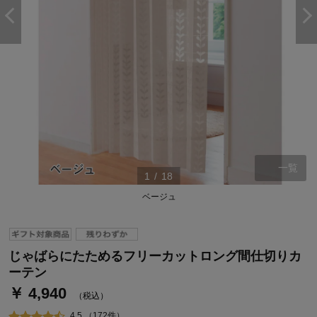
一覧
1
/
18
ベージュ
ステージが上がれば送料無料・返品引取無料！
さらにポイント還元最大16倍！
ベルメゾンご優待サービスについて
じゃばらにたためるフリーカットロング間仕切りカ
ベルメゾン・ポイントについて
ーテン
￥ 4,940
通常商品送料無料 返品引取無料（JCBのみ）
（税込）
即時入会なら更に500円OFFクーポンプレゼント
4.5 （172件）