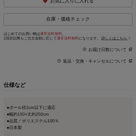
お気に入りに入れる
在庫・価格チェック
はじめてのお買い物は
通常送料無料。
2回目以降もご注文金額に応じて
通常送料無料
になります。
詳しくはこちら
お届け日数について
返品・交換・キャンセルについて
仕様など
●ポール径2cm以下に適応
●幅約150×丈約250cm
●品質／ポリエステル100％
●日本製