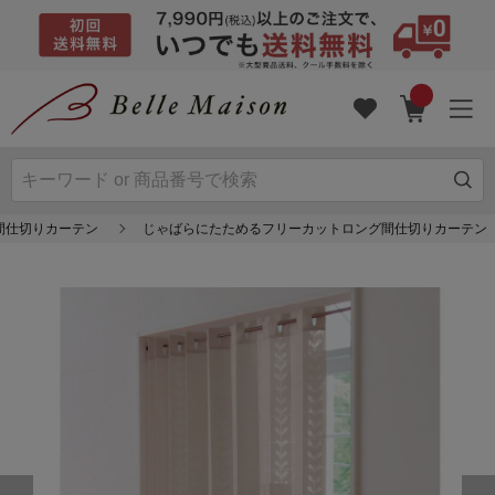
間仕切りカーテン
じゃばらにたためるフリーカットロング間仕切りカーテン