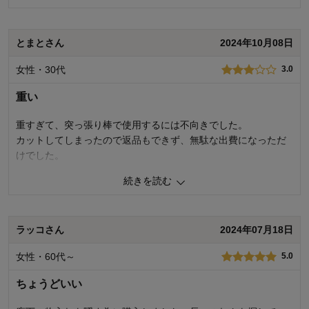
3
人が参考になりました
参考になった
とまとさん
2024年10月08日
価格
5.0
女性・30代
3.0
機能
5.0
使用感・使いやすさ
4.0
重い
デザイン・色
5.0
重すぎて、突っ張り棒で使用するには不向きでした。
購入商品：
ネイビー
使用場所：
子供部屋
カットしてしまったので返品もできず、無駄な出費になっただ
購入のきっかけ：
転居・引越、買い足し、ネットで見つけ
けでした。
て
商品を使う人：
子供
続きを読む
5
人が参考になりました
参考になった
価格
4.0
ラッコさん
2024年07月18日
機能
3.0
使用感・使いやすさ
3.0
女性・60代～
デザイン・色
5.0
3.0
購入商品：
ベージュ
ちょうどいい
購入のきっかけ：
転居・引越