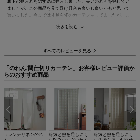
廊下の物入れを隠す為に購入しました。長いのれんを探してい
ましたが、この商品を見て透け具合も良いし良いかもと思って
買いました。今までは寸足らずのカーテンをしてましたが、こ
れの方が天井から吊るすのに圧迫感がないし
続きを読む
1段だけ切るのはほつれるか心配でしたが、大丈夫そうです。
100均の突っ張り棒でも軽いから🆗でした。ベージュもステキで
良かったです。有り難うございました。
すべてのレビューを見る
0
人が参考になりました
参考になった
「のれん/間仕切りカーテン」お客様レビュー評価か
価格
4.0
らのおすすめ商品
機能
5.0
使用感・使いやすさ
5.0
デザイン・色
5.0
購入商品：
ベージュ
使用場所：
玄関・廊下
購入のきっかけ：
ネットで見つけて
商品を使う人：
自分
フレンチリネンのれ
冷気と熱を通しにく
冷気と熱を通しにく