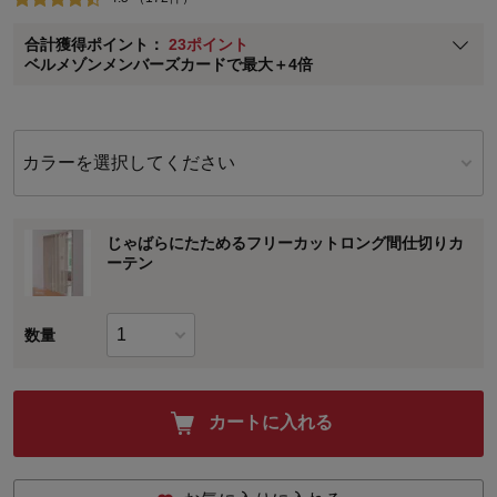
ベルメゾン メンバーズカードについて
合計獲得ポイント：
23ポイント
※
メンバーズカードの加算ポイントはステージ倍率適用前の基本ポイント
ベルメゾンメンバーズカードで最大＋4倍
に対して適用されます。
カラーを選択してください
じゃばらにたためるフリーカットロング間仕切りカ
ーテン
数量
カートに入れる