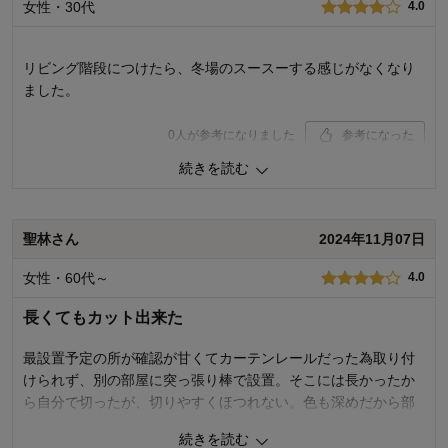
女性・30代
4.0
使用感・使いやすさ
5.0
デザイン・色
5.0
リビング階段につけたら、冬場のスースーする感じがなくなり
購入商品：
ネイビー
使用場所：
玄関・廊下
ました。
購入のきっかけ：
買い足し、ネットで見つけて
商品を使う人：
自分
0
人が参考になりました
参考になった
続きを読む
価格
4.0
機能
5.0
使用感・使いやすさ
4.0
デザイン・色
5.0
聖林さん
2024年11月07日
購入商品：
ブラウン
女性・60代～
4.0
長くてもカット出来た
最設置予定の所が確認が甘くてカーテンレールだった為取り付
けられず、別の部屋に突っ張り棒で設置。そこには長かったか
ら自分で切ったが、切りやすくほつれない。色も深めだから部
屋が落ち着いた。思ったよりやや透け感あり。突っ張り棒の段
続きを読む
差で、少し引っ掛かりがある。