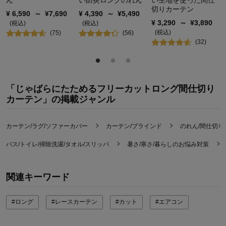
ん
い防炎ロングのれん
い生地を使った間仕
切りカーテン
¥
6,590
～
¥
7,690
¥
4,390
～
¥
5,490
¥
3,290
～
¥
3,890
(税込)
(税込)
(税込)
(
75
)
(
56
)
(
32
)
「じゃばらにたためるフリーカットロング間仕切り
カーテン」の掲載ジャンル
カーテン/ラグ/ソファーカバー
カーテン/ブラインド
のれん/間仕切り
バス/トイレ/掃除洗濯/タオル/スリッパ
暑さ/寒さ/暮らしのお悩み対策
関連キーワード
#ロング
#レースカーテン
#カット
#エアコン