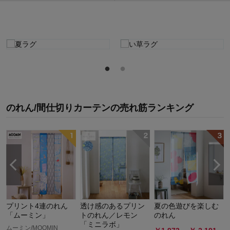
のれん/間仕切りカーテン
の
売れ筋ランキング
プリント4連のれん
透け感のあるプリン
夏の色遊びを楽しむ
「ムーミン」
トのれん／レモン
のれん
「ミニラボ」
ムーミン/MOOMIN