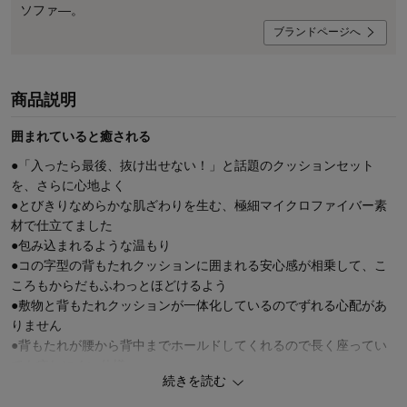
ソファ―。
ブランドページへ
商品説明
囲まれていると癒される
●「入ったら最後、抜け出せない！」と話題のクッションセット
を、さらに心地よく
●とびきりなめらかな肌ざわりを生む、極細マイクロファイバー素
材で仕立てました
●包み込まれるような温もり
●コの字型の背もたれクッションに囲まれる安心感が相乗して、こ
ころもからだもふわっとほどけるよう
●敷物と背もたれクッションが一体化しているのでずれる心配があ
りません
●背もたれが腰から背中までホールドしてくれるので長く座ってい
ても疲れにくい仕様
続きを読む
●敷物はウレタンフォーム入り
●こたつと一緒に使うと嬉しいこたつソファーとしても