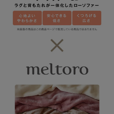
どの商品を組み合わせても居心地の良い 美しい空間がつくれるよう
に考えられています
＃コーナークッションセット ＃ローソファー ＃ローソファ ＃
フロアソファ ＃ローソファ こたつ用 ＃ラグソファー ＃カー
ペットソファー ＃プレイマット ＃ぐうたら ＃終わりの始まり
冬の人気No1シリーズ！あったかなめらかなメルトロのこたつ布団・コ
ーナーローソファー
ブランド「グータラグ/Guutarug」の売れ筋ランキング