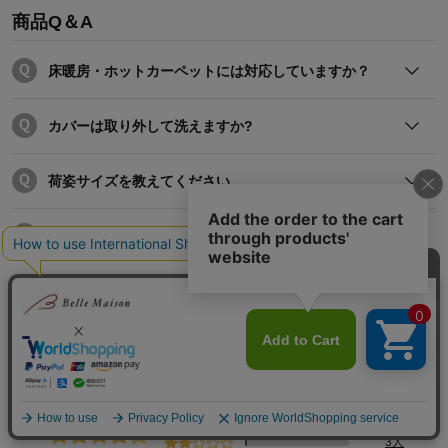
商品Q＆A
床暖房・ホットカーペットには対応していますか？
ホットカーペット、床暖房ともにご使用いただいても差し支
えございません。
カバーは取り外して洗えますか?
ただしこちらの商品は床暖房・ホットカーペット専用に作っ
ておりませんので、下からの温かさを感じにくい場合がござ
カバーは取り外しができず、洗濯ができません。
います。
荷姿サイズを教えてください。
床の底冷えを抑え、ふかふか感を楽しんでいただく商品です
ので単独でのご使用をお勧めいたします。
お届け時の荷姿サイズは次のとおりです。
また、床暖房やホットカーペットのご使用に関しましては取
＜小・1.5㎝＞（2個口）
背もたれクッションのカバーは取り外しできますか？
扱説明書等に「上に物を置いたり敷物を敷かない」といった
幅122×奥行69×高さ67
注意書きがないかご確認いただき、ご不明な場合は、床暖房
幅52×奥行51×高さ35
背もたれクッションのカバーは取り外し出来ません。
商品レビュー
やホットカーペットのメーカーにお問い合わせください。
＜大・1.5㎝＞（2個口）
幅122×奥行69×高さ67
幅126×奥行98×高さ28
＜小・4㎝＞（2個口）
83人
総合評価
幅122×奥行69×高さ67
4.3
幅85×奥行75×高さ25
47人
＜大・4㎝＞（2個口）
幅122×奥行69×高さ67
13人
幅113×奥行111×高さ33(約/cm)
3人