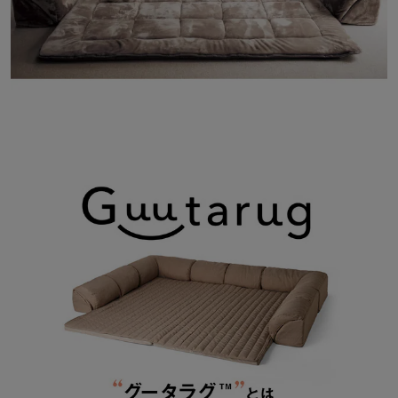
●メルトロに触れると幸せホルモンが出るか!?実験！
「皮膚」や「触れること」とオキシトシンの関係について研究され
ている
桜美林大学の山口 創教授にご指導いただき、メルトロの生地に触
れることで
幸せホルモンが出るか!?実験してみました。
結果、メルトロに触れることで、オキシトシン(＝幸せホルモン)の
増加が確認できました。
●山口 創教授コメント
メルトロに触れると、そのやわらかい感覚からオキシトシンが分泌
されることが実証されました。
1日の終わりに幸福感に包まれて心地よい眠りに誘ってくれるメル
トロの感触をぜひ味わって頂きたいです。
【ベルメゾンデイズ／BELLE MAISON DAYS】
ベルメゾンデイズ は、「今日より明日、明後日が楽しくなる暮らし
の提案」をコンセプトとした、ベルメゾンを一歩リードするオリジ
ナルブランドです。