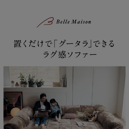
●防音効果もあり、階下への生活音を軽減してくれます
【選べる２タイプ】
●ラグ感覚で敷ける厚さ１.５cm
●底冷えを防ぎ、床付き感も感じにくい厚さ４cm
◆ベルメゾンの「meltoro（メルトロ）シリーズ」
「meltoro（メルトロ）シリーズ」は、ベルメゾンが自信を持って
おすすめする、寒い季節のためのファブリック
極細マイクロファイバーを使ったなめらかで包み込まれるような肌
触りは、まさに想像以上
-メルトロに触れると「幸せホルモン」が出る！？‐
●「幸せホルモン」って何？
人はスキンシップや心地よい五感の刺激を受けると、
幸せホルモンと呼ばれるオキシトシンの分泌が促進されます。
オキシトシンが脳で作られると、幸せな気持ちになったりすること
から
「オキシトシン＝幸せホルモン」と呼ばれるようになりました。