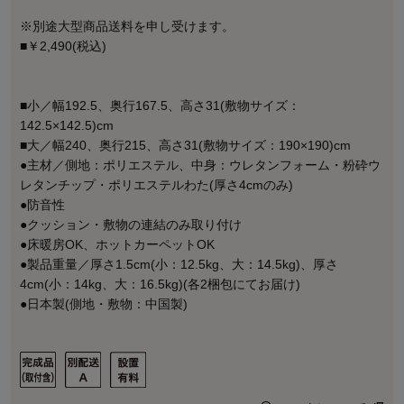
※別途大型商品送料を申し受けます。
■￥2,490(税込)
■小／幅192.5、奥行167.5、高さ31(敷物サイズ：
142.5×142.5)cm
■大／幅240、奥行215、高さ31(敷物サイズ：190×190)cm
●主材／側地：ポリエステル、中身：ウレタンフォーム・粉砕ウ
レタンチップ・ポリエステルわた(厚さ4cmのみ)
●防音性
●クッション・敷物の連結のみ取り付け
●床暖房OK、ホットカーペットOK
●製品重量／厚さ1.5cm(小：12.5kg、大：14.5kg)、厚さ
4cm(小：14kg、大：16.5kg)(各2梱包にてお届け)
●日本製(側地・敷物：中国製)