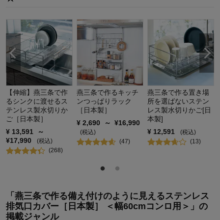
デザイン・色：
【伸縮】燕三条で作
燕三条で作るキッチ
燕三条で作る置き場
るシンクに渡せるス
ンつっぱりラック
所を選ばないステン
テンレス製水切りか
［日本製］
レス製水切りかご[日
ご［日本製］
本製]
¥
2,690
～
¥
16,990
¥
13,591
～
¥
12,591
(税込)
(税込)
¥
17,990
(税込)
(
47
)
(
13
)
(
268
)
「燕三条で作る備え付けのように見えるステンレス
排気口カバー［日本製］ ＜幅60cmコンロ用＞」の
掲載ジャンル