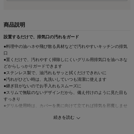
商品説明
設置するだけで、排気口の汚れをガード
●料理中の油ハネや飛び散る具材などで汚れやすいキッチンの排気
口
●置くだけで、汚れやすく掃除しにくいグリル用排気口を油ハネな
どからしっかりガードできます
●ステンレス製で、油汚れもサッと拭くだけできれいに
●汚れがひどい時は、丸洗いしていつも清潔に使えます
●継ぎ目がないのでお手入れもスムーズに
●スリムで無駄のないデザインだから、備え付けのように見た目も
すっきり
●グリル使用時は、カバーを奥に向けて立てれば排気を邪魔しませ
ん
続きを読む
●高級感のあるヘアライン仕上げ
【安心の日本製／新潟・燕三条】