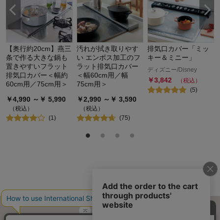
【奥行約20cm】燕三
汚れが拭き取りやす
排気口カバー「ミッ
条で作る大きな鍋も
い エンボス加工のフ
キー＆ミニー」
置きやすいフラット
ラット排気口カバー
ディズニー/Disney
排気口カバー＜幅約
＜幅60cm用／幅
￥
3,842
（税込）
60cm用／75cm用＞
75cm用＞
(
5
)
￥
4,990
～￥
5,990
￥
2,990
～￥
3,590
（税込）
（税込）
(
1
)
(
75
)
ページトップへ