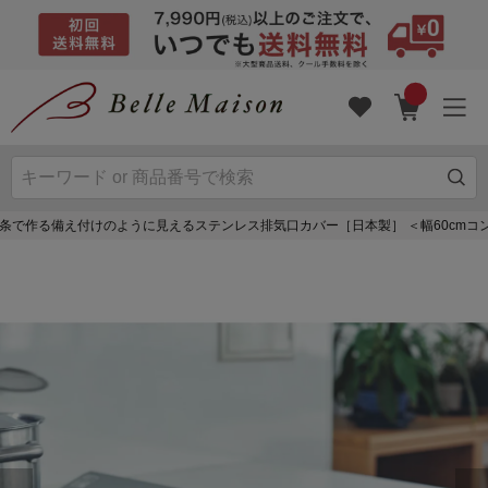
条で作る備え付けのように見えるステンレス排気口カバー［日本製］ ＜幅60cmコ