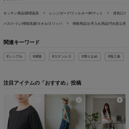
キッチン用品/調理器具
レンジガード/フィルター/IHマット
排気口カ
バス/トイレ/掃除洗濯/タオル/スリッパ
掃除用品/お手入れ用品/汚れ防止用
関連キーワード
#シンプル
#掃除
#ステンレス
#滑り止め
#燕三条
注目アイテムの「おすすめ」投稿