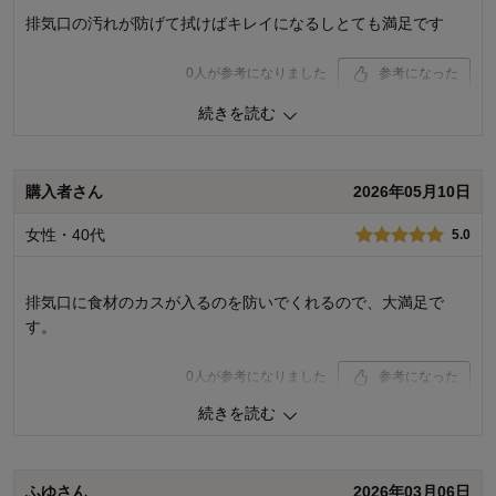
排気口の汚れが防げて拭けばキレイになるしとても満足です
0
人が参考になりました
参考になった
続きを読む
価格
4.0
機能
5.0
使用感・使いやすさ
5.0
デザイン・色
5.0
購入者さん
2026年05月10日
購入商品：
幅約60cmコンロ用
女性・40代
5.0
使用場所：
キッチン
購入のきっかけ：
ネットで見つけて
商品を使う人：
自分
排気口に食材のカスが入るのを防いでくれるので、大満足で
す。
0
人が参考になりました
参考になった
続きを読む
価格
3.0
機能
5.0
使用感・使いやすさ
5.0
デザイン・色
5.0
ふゆさん
2026年03月06日