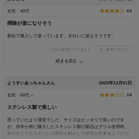
購入商品：
幅約60cmコンロ用
女性・40代
4.0
使用場所：
キッチン
購入のきっかけ：
ネットで見つけて
掃除が楽になりそう
商品を使う人：
両親
初めて購入して使っています。きれいに使えそうです。
0
人が参考になりました
参考になった
続きを読む
価格
4.0
機能
4.0
使用感・使いやすさ
4.0
デザイン・色
4.0
ようすいあっちゃんさん
2025年12月01日
購入商品：
幅約60cmコンロ用
女性・60代～
3.0
使用場所：
キッチン
購入のきっかけ：
ネットで見つけて
ステンレス製で美しい
商品を使う人：
自分
思っていたより薄型でした。サイズはピッタリで良いのです
が、何年か前に購入したステンレス製の製品はグリル使用時、
外さなくてもステンレス部分を動かして排気が出来るようにな