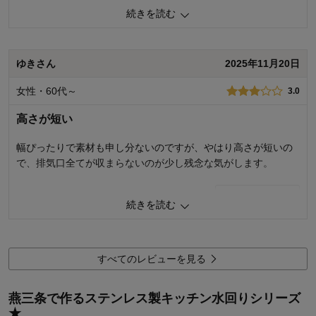
っていたので、その点はちょっと便利が悪くて残念な気がしま
続きを読む
した。
1
人が参考になりました
参考になった
ゆきさん
2025年11月20日
価格
4.0
女性・60代～
3.0
機能
3.0
使用感・使いやすさ
3.0
高さが短い
デザイン・色
3.0
幅ぴったりで素材も申し分ないのですが、やはり高さが短いの
購入商品：
幅約60cmコンロ用
使用場所：
キッチン
で、排気口全てが収まらないのが少し残念な気がします。
購入のきっかけ：
買い替え
商品を使う人：
自分
3
人が参考になりました
参考になった
続きを読む
購入商品：
幅約60cmコンロ用
使用場所：
キッチン
すべてのレビューを見る
価格：
機能：
使用感・使いやすさ：
燕三条で作るステンレス製キッチン水回りシリーズ
購入のきっかけ：
その他
商品を使う人：
自分、配偶者
★