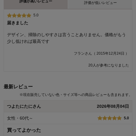
評価が高いレビュー
評価が低いレビュー
5.0
1.0
届きました
残念
デザイン、掃除のしやすさは言うことありません。価格がもう
足の部分の保護材(?)が外れやすいようで、開封と同時にどこか
少し低ければ最高です
に飛んでいきました。 本体はべちゃべちゃするし、部品は見つ
からないしで残念です。 返品レベルかもしれませんが、開封が
フランさん（ 2015年12月24日 ）
遅くなったので諦めました。
20人が参考になりました
ふじりんごさん（ 2015年11月09日 ）
商品のご購入、ならびにレビューへのご投稿ありがとうございます。
最新レビュー
また、ご迷惑をおかけして誠に申し訳ございません。お客様のご意見
をもとに、商品梱包の改善を検討いたします。今後もお客様により満
※
現在販売していない色・サイズ等への商品レビューも含まれます。
足度の高い商品をお届けできるよう努力をしてまいります。貴重なご
意見ありがとうございました。
つよたにたにさん
2026年08月04日
千趣会 担当者
女性・60代～
5.0
買ってよかった
30人が参考になりました