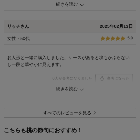
続きを読む
です。
0
人が参考になりました
参考になった
リッチさん
2025年02月13日
品質
4.0
女性・50代
5.0
デザイン
5.0
着心地･使用感
4.0
お人形と一緒に購入しました。ケースがあると埃もかぶらない
購入商品：
ダークブラウン, 5段用
お子さまの年齢：
～12ヶ月
し一段と華やかに見えます。
お子さまの性別：
女の子
0
人が参考になりました
参考になった
続きを読む
品質
5.0
デザイン
5.0
購入商品：
ダークブラウン, 5段用
すべてのレビューを見る
お子さまの年齢：
～12ヶ月
お子さまの性別：
女の子
着心地･使用感：
こちらも桃の節句におすすめ！