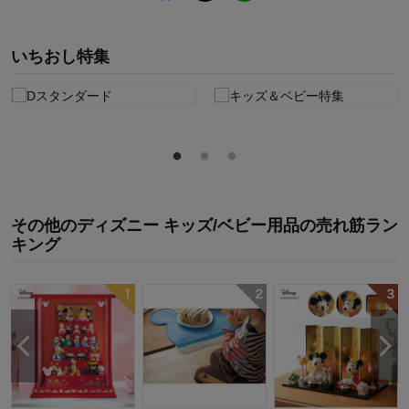
いちおし特集
その他のディズニー キッズ/ベビー用品
の
売れ筋ラン
キング
ひ