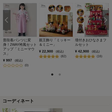
普段着パンツに変
親王飾り「ミッキー
壇付きおひなさまフ
身！2WAY袴風セット
＆ミニー」
ルセット
アップ「ミニーマウ
¥
22,900
¥
42,900
(税込)
(税込)
ス」
(
82
)
(
16
)
¥
997
(税込)
(
0
)
コーディネート