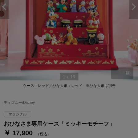
一覧
1
/
13
ケース：レッド／ひな人形：レッド ※ひな人形は別売
ステージが上がれば送料無料・返品引取無料！
さらにポイント還元最大16倍！
ディズニー/Disney
ベルメゾンご優待サービスについて
ベルメゾン・ポイントについて
おひなさま専用ケース「ミッキーモチーフ」
￥ 17,900
通常商品送料無料 返品引取無料（JCBのみ）
（税込）
即時入会なら更に500円OFFクーポンプレゼント