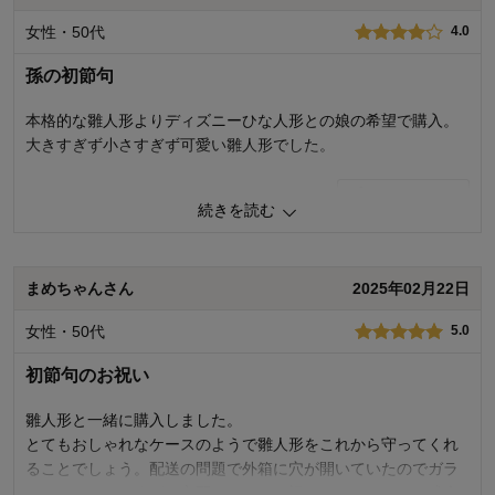
お子さまの性別：
女の子
女性・50代
4.0
着心地･使用感：
孫の初節句
本格的な雛人形よりディズニーひな人形との娘の希望で購入。
大きすぎず小さすぎず可愛い雛人形でした。
0
人が参考になりました
参考になった
続きを読む
購入商品：
ダークブラウン, 5段用
品質：
まめちゃんさん
2025年02月22日
デザイン：
お子さまの年齢：
女性・50代
5.0
お子さまの性別：
着心地･使用感：
初節句のお祝い
雛人形と一緒に購入しました。
とてもおしゃれなケースのようで雛人形をこれから守ってくれ
ることでしょう。配送の問題で外箱に穴が開いていたのでガラ
スのケースはさすがに心配でした。お祝いなのでそこだけ残念