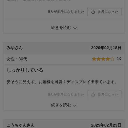
0
人が参考になりました
参考になった
品質
5.0
続きを読む
デザイン
5.0
着心地･使用感
5.0
購入商品：
レッド, 5段用
みゆさん
2026年02月18日
お子さまの年齢：
お子さまの性別：
女性・30代
4.0
しっかりしている
安そうに見えず、お雛様を可愛くディスプレイ出来ています。
0
人が参考になりました
参考になった
続きを読む
購入商品：
ダークブラウン, 5段用
品質：
デザイン：
こうちゃんさん
2025年02月23日
お子さまの年齢：
0～3ヶ月