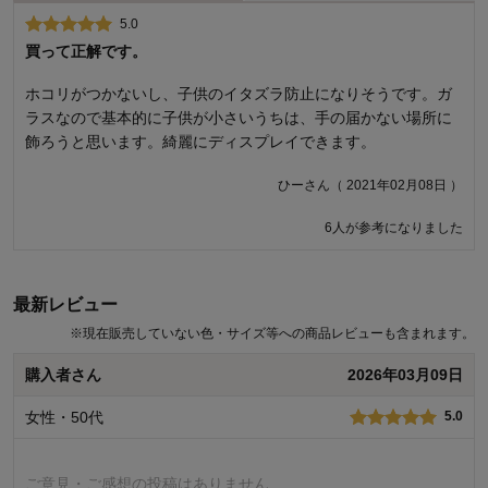
5.0
1.0
買って正解です。
ケース別ってどうかと思った
ホコリがつかないし、子供のイタズラ防止になりそうです。ガ
葉月さん（ 2016年03月23日 ）
ラスなので基本的に子供が小さいうちは、手の届かない場所に
飾ろうと思います。綺麗にディスプレイできます。
商品のご購入、ならびにレビューへのご投稿ありがとうございます。
ひーさん（ 2021年02月08日 ）
ご満足いただけるセット内容ではなかったとのこと、誠に申し訳ござ
いません。いただいたご意見を参考に、今後もお客様により満足度の
高い商品をお届けできるよう努力をしてまいります。貴重なご意見あ
6人が参考になりました
りがとうございました。
千趣会 担当者
最新レビュー
※
現在販売していない色・サイズ等への商品レビューも含まれます。
17人が参考になりました
購入者さん
2026年03月09日
女性・50代
5.0
ご意見・ご感想の投稿はありません