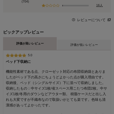
(704)
16人
レビューについて
ピックアップレビュー
評価が高いレビュー
評価が低いレビュー
5.0
1.0
ベッド下収納に
ひどい品質のものがあります
機能性素材である点、クローゼット対応の布団収納袋とありま
実は２回目の購入です。 とても使い勝手は良いのですが、品質
したがベッド下の高さにちょうどよかった点が購入理由です。
の良悪が極端です。１回目の購入で２つ買って、ひとつは問題
収納後、ベッド（シングルサイズ）下に並べて収納しました。
なかったのですが、ひとつは脇の縫製がきちんとされておら
収納したもの：中サイズ1枚/省スペース用こたつ布団2枚。中サ
ず、10センチ穴があいていました。また、中のマジックテープ
イズ1枚/冬用のダウンなどアウター類。 樹脂ケースだと出し入
の縫製も悪く、一度の使用でマジックテープが15センチ程はが
れも大変ですが不織布なので取扱いがとても楽です。色味も清
れました。使用始めが購入からしばらく経っていたので泣く泣
潔感があってよかったです。
く返品は諦めましたが、穴があいていては防ダニ、防カビの意
味もなく捨てました。 品質管理、検品を疑う品質でした。 大き