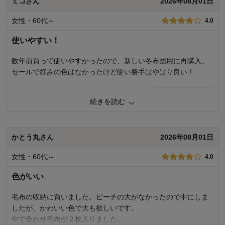
ミコさん
2026年08月01日
デザイン・色
5.0
女性・60代～
4.0
購入商品：
ピーチブラッシュ, 中
使用場所：
クローゼット
使いやすい！
購入のきっかけ：
買い替え
商品を使う人：
自分、配偶者、子供
数年前買って使いやすかったので、新しい冬布団用に再購入。
セールで好みの色はなかったけど使い勝手はやはり良い！
0
人が参考になりました
参考になった
続きを読む
価格
3.0
機能
4.0
使用感・使いやすさ
4.0
かとう丸さん
2026年08月01日
デザイン・色
2.0
女性・60代～
4.0
購入商品：
グレー, 大
使用場所：
寝室
色がいい
購入のきっかけ：
買い足し
商品を使う人：
自分
毛布の収納に買いました。ピーチの大がなかったので中にしま
したが、かわいい色で大も欲しいです。
中で合わせ毛布が２枚入りました。