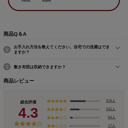
商品Q＆A
お手入れ方法を教えてください。自宅での洗濯はでき
ますか？
洗濯機での洗浄はできません。
汚れた場合は、水で濡らした絞ったタオルで、軽く拭いてく
敷き布団は収納できますか？
ださい。
※強くこすると破れますので、ご注意ください。
敷き布団は商品サイズまで小さく折りたたむことが難しいた
商品レビュー
め、収納できません。
376人
総合評価
4.3
232人
63人
17人