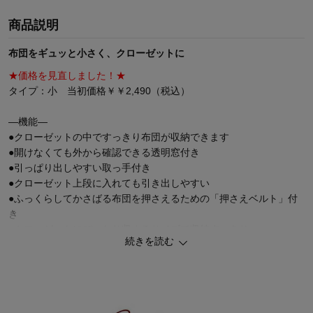
商品説明
布団をギュッと小さく、クローゼットに
★価格を見直しました！★
タイプ：小 当初価格￥￥2,490（税込）
―機能―
●クローゼットの中ですっきり布団が収納できます
●開けなくても外から確認できる透明窓付き
●引っぱり出しやすい取っ手付き
●クローゼット上段に入れても引き出しやすい
●ふっくらしてかさばる布団を押さえるための「押さえベルト」付
き
●クローゼットにぴったり収まるサイズで収納すっきり
続きを読む
●ダブルファスナーで、左右どちらからでも開閉可能
●寝具の種類別の収納にもおすすめなカラーとタイプ
●別売りの押入れ用の商品のちょうど半分の奥行き５０cmサイズ
●空いた空間に重ねて置けて、見た目にもすっきり