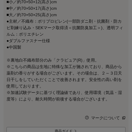
■小／約70×50×12(高さ)cm
■中／約70×50×17(高さ)cm
■大／約70×50×25(高さ)cm
●主材／不織布：ポリプロピレン(一部防ダニ剤・抗菌剤・防カ
ビ剤練り込み・SEKマーク取得済＜抗菌防臭加工＞)、透明フィ
ルム：ポリエチレン
●ダブルファスナー仕様
●中国製
※裏地白不織布部分のみ「クラピュア(R)」使用。
※こちらの商品は生地に特殊な加工が施されており、商品から
薬剤の香りがする場合がございます。その場合は、２～３日天
日干しをしていただくことで改善されます。安全性の高い剤を
使用しております。
※加速試験データに基づく理論値であり、使用環境（気温・湿
度等）により、耐久時間が前後する場合がございます。
マークについて
商品ガイド