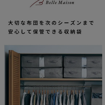
―素材―
●見た目もきれいなキルティング仕様の不織布
●安心して長く使える丈夫で上質な素材を使用
●防ダニ・抗菌・防カビ機能付きで、長期間でも安心
【収納量の目安】
●小タイプ：薄手の夏掛け布団２枚、あるいは薄手の羽毛布団１枚
程度
●中タイプ：羽毛布団１枚、あるいは毛布１～２枚、あるいは掛け
布団１枚程度
●大タイプ：厚手の掛け布団１枚、あるいはセミダブルもしくはダ
ブルの掛け布団１枚程度
【ベルメゾンデイズ／BELLE MAISON DAYS】
ベルメゾンデイズ は、「今日より明日、明後日が楽しくなる暮らし
の提案」をコンセプトとした、ベルメゾンを一歩リードするオリジ
ナルブランドです。どの商品を組み合わせても居心地の良い 美しい
空間がつくれるように考えられています