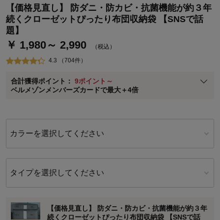
【価格見直し】 防ダニ・防カビ・抗菌機能が約３年
ベルメゾンご優待サービスについて
続くクローゼットぴったり布団収納袋 【SNSで話
ベルメゾン・ポイントについて
題】
￥ 1,980～ 2,990
通常商品送料無料 返品引取無料（JCBのみ）
（税込）
即時入会なら更に500円OFFクーポンプレゼント
4.3 （704件）
ベルメゾン メンバーズカードについて
合計獲得ポイント：
9ポイント～
※
メンバーズカードの加算ポイントはステージ倍率適用前の基本ポイント
ベルメゾンメンバーズカードで最大＋4倍
に対して適用されます。
カラーを選択してください
タイプを選択してください
【価格見直し】 防ダニ・防カビ・抗菌機能が約３年
続くクローゼットぴったり布団収納袋 【SNSで話