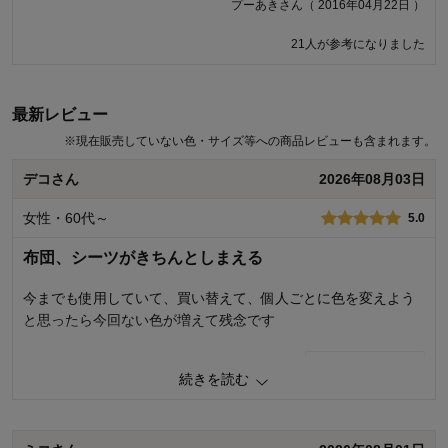
プーあきさん（ 2016年04月22日 ）
さと他に合う商品がないため、仕方なく今回購入しました。今
回の商品は問題ありませんでしたが、購入した際はまずしっか
21人が参考になりました
り不良がないか確認をおすすめします。
秋さん（ 2017年11月12日 ）
最新レビュー
※
現在販売していない色・サイズ等への商品レビューも含まれます。
商品のご購入、ならびにレビューへのご投稿ありがとうございます。
また、お届けしました商品が不良品であったとのこと、誠に申し訳ご
デコさん
2026年08月03日
ざいません。国内提携メーカーの生産工場にて全数検品にて生産して
おりましたが、このようなお声をいただき、再度の検品を日本に仕入
女性・60代～
5.0
れてから行うよう指示いたしました。今後もお客様により満足度の高
い商品をお届けできるよう努力をしてまいります。貴重なご意見あり
布団、シーツがきちんとしまえる
がとうございました。
千趣会 担当者
今までも使用していて、買い替えて、個人ごとに色を変えよう
と思ったら今回ない色が増えて残念です
121人が参考になりました
0
人が参考になりました
参考になった
続きを読む
価格
5.0
機能
5.0
使用感・使いやすさ
5.0