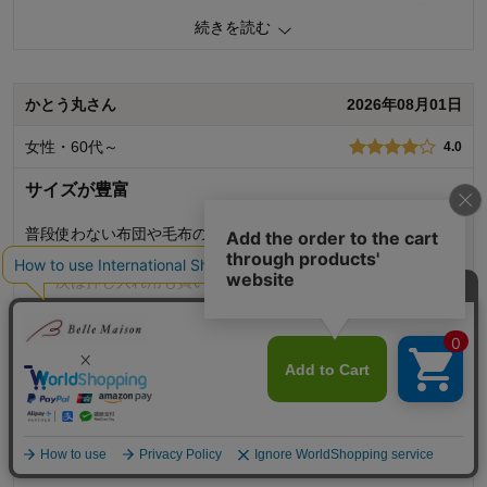
すっきりしましたが、中のおさえるベルト?のような物で固定す
続きを読む
ると窓から中身が見えにくいのでマイナスです。やり方が悪い
のかもしれませんが…。
かとう丸さん
2026年08月01日
0
人が参考になりました
参考になった
女性・60代～
4.0
価格
4.0
機能
5.0
サイズが豊富
使用感・使いやすさ
4.0
デザイン・色
5.0
普段使わない布団や毛布の収納にピッタリだと思います。試し
に買ったのですがクローゼット用を買ったのでややコンパク
購入商品：
ピーチブラッシュ, 中
使用場所：
クローゼット
ト、次は押し入れ用も買いたいです。
購入のきっかけ：
ネットで見つけて
防ダニ効果がなくなっても片付くので長く使えると思います。
商品を使う人：
自分
続きを読む
0
人が参考になりました
参考になった
かおりんさん
2026年07月26日
価格
4.0
機能
5.0
女性・50代
4.0
使用感・使いやすさ
4.0
デザイン・色
5.0