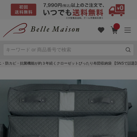
ニ・防カビ・抗菌機能が約３年続くクローゼットぴったり布団収納袋 【SNSで話題