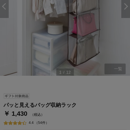
一覧
1
/
12
ステージが上がれば送料無料・返品引取無料！
さらにポイント還元最大16倍！
ベルメゾンご優待サービスについて
ベルメゾン・ポイントについて
パッと見えるバッグ収納ラック
￥ 1,430
通常商品送料無料 返品引取無料（JCBのみ）
（税込）
即時入会なら更に500円OFFクーポンプレゼント
4.4 （54件）
ベルメゾン メンバーズカードについて