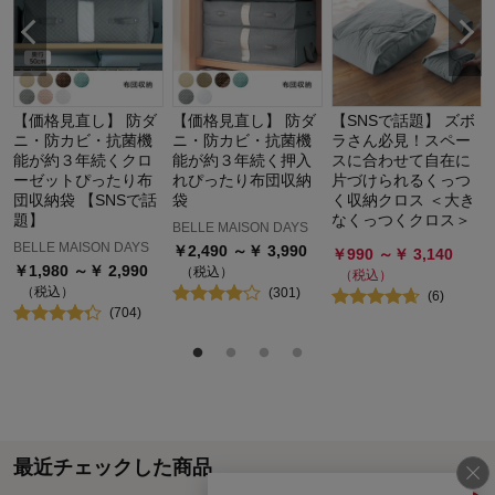
【価格見直し】 防ダ
【価格見直し】 防ダ
【SNSで話題】 ズボ
ニ・防カビ・抗菌機
ニ・防カビ・抗菌機
ラさん必見！スペー
能が約３年続くクロ
能が約３年続く押入
スに合わせて自在に
ーゼットぴったり布
れぴったり布団収納
片づけられるくっつ
団収納袋 【SNSで話
袋
く収納クロス ＜大き
題】
なくっつくクロス＞
BELLE MAISON DAYS
BELLE MAISON DAYS
￥
2,490
～￥
3,990
￥
990
～￥
3,140
￥
1,980
～￥
2,990
（税込）
（税込）
（税込）
(
301
)
(
6
)
(
704
)
最近チェックした商品