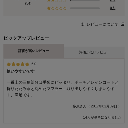
(54)
0人
レビューについて
ピックアップレビュー
評価が高いレビュー
評価が低いレビュー
5.0
2.0
使いやすいです
大きさが…
一番上の三角部分は手袋にピッタリ、ポーチとレインコートと
ショルダーバッグは楽に入ってメッシュで柔らかく傷も付かな
折りたたみ傘と丸めたマフラー…取り出しやすくしまいやす
さそう、でもトートバッグなどは高さがないので入りませんで
く、満足です。
した、 普通のトートバッグも入る大きさも欲しいです。
くうちゃんさん（ 2016年12月22日 ）
多恵さん（ 2017年02月09日 ）
14人が参考になりました
23人が参考になりました