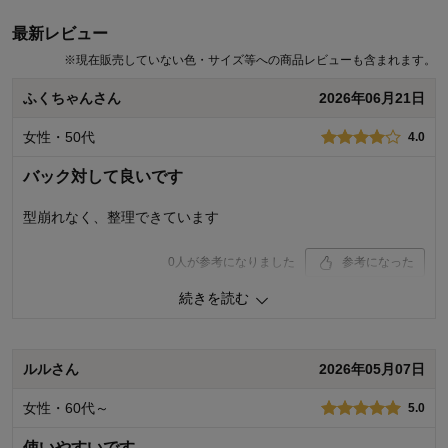
最新レビュー
※
現在販売していない色・サイズ等への商品レビューも含まれます。
ふくちゃんさん
2026年06月21日
女性・50代
4.0
バック対して良いです
型崩れなく、整理できています
0
人が参考になりました
参考になった
続きを読む
価格
4.0
機能
4.0
使用感・使いやすさ
4.0
デザイン・色
4.0
ルルさん
2026年05月07日
購入商品：
４段
女性・60代～
5.0
使用場所：
クローゼット
購入のきっかけ：
ネットで見つけて
使いやすいです