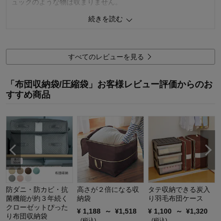
ュックのような物は収まりません。
続きを読む
3
人が参考になりました
参考になった
価格
5.0
使用感・使いやすさ
5.0
すべてのレビューを見る
デザイン・色
5.0
購入商品：
５段
「布団収納袋/圧縮袋」お客様レビュー評価からのお
使用場所：
クローゼット
すすめ商品
機能：
購入のきっかけ：
ネットで見つけて
商品を使う人：
自分
防ダニ・防カビ・抗
高さが２倍になる収
タテ収納できる炭入
菌機能が約３年続く
納袋
り羽毛布団ケース
クローゼットぴった
¥
1,188
～
¥
1,518
¥
1,100
～
¥
1,320
り布団収納袋
(税込)
(税込)