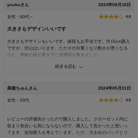
使用感・使いやすさ
5.0
youkoさん
2024年09月18日
デザイン・色
5.0
女性・60代～
4.0
購入商品：
４段
使用場所：
その他
大きさもデザインいいです
購入のきっかけ：
買い足し
商品を使う人：
自分
大きさもデザインもいいです。値段もお手頃です。巾15cm購入
ですが、沢山はいります。ただその分重くなり動きが悪くなる
のと、車輪の後が着き下に保護材を敷きました。
組立も高齢者には少しハードルが高いです。
続きを読む
3
人が参考になりました
参考になった
美穂ちゅんさん
2024年05月31日
価格
4.0
機能
3.0
女性・50代
4.0
使用感・使いやすさ
3.0
デザイン・色
5.0
購入商品：
４段
レビューの評価良かったので購入しました。クローゼット内に
使用場所：
ランドリー
収まり色合いも気にならないので、購入して良かったと思いっ
購入のきっかけ：
買い替え
てます。追加購入を考えています。ただ、大きめのバッグとリ
商品を使う人：
自分、配偶者