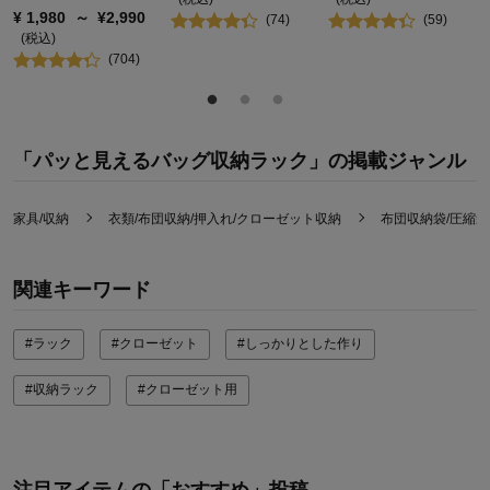
¥
1,980
～
¥
2,990
(
74
)
(
59
)
(税込)
(
704
)
「パッと見えるバッグ収納ラック」の掲載ジャンル
家具/収納
衣類/布団収納/押入れ/クローゼット収納
布団収納袋/圧縮袋
関連キーワード
#ラック
#クローゼット
#しっかりとした作り
#収納ラック
#クローゼット用
注目アイテムの「おすすめ」投稿