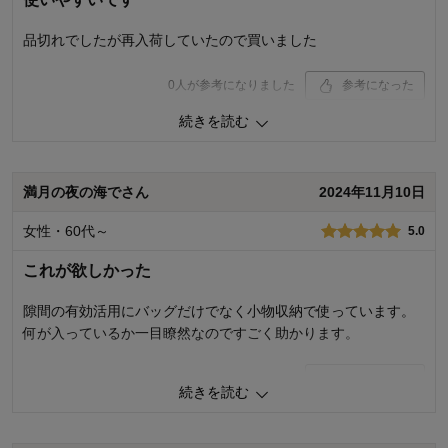
商品を使う人：
自分
品切れでしたが再入荷していたので買いました
0
人が参考になりました
参考になった
続きを読む
価格
4.0
機能
4.0
使用感・使いやすさ
4.0
デザイン・色
4.0
満月の夜の海でさん
2024年11月10日
購入商品：
４段
女性・60代～
5.0
使用場所：
寝室
購入のきっかけ：
カタログで見て
これが欲しかった
商品を使う人：
自分
隙間の有効活用にバッグだけでなく小物収納で使っています。
何が入っているか一目瞭然なのですごく助かります。
2
人が参考になりました
参考になった
続きを読む
価格
5.0
機能
5.0