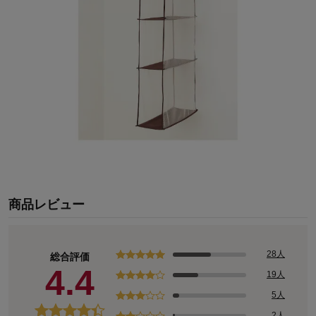
商品レビュー
28人
総合評価
4.4
19人
5人
2人