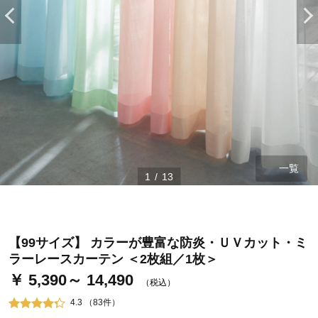
一覧
1
/
13
ステージが上がれば送料無料・返品引取無料！
さらにポイント還元最大16倍！
ベルメゾンご優待サービスについて
【99サイズ】 カラーが豊富な防炎・ＵＶカット・ミ
ベルメゾン・ポイントについて
ラーレースカーテン ＜2枚組／1枚＞
￥ 5,390～ 14,490
通常商品送料無料 返品引取無料（JCBのみ）
（税込）
即時入会なら更に500円OFFクーポンプレゼント
4.3 （83件）
ベルメゾン メンバーズカードについて