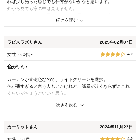
れば少し光った感じでも仕方がないかなと思います。
購入のきっかけ：
買い替え
外から見ても家の中は見えません。
商品を使う人：
自分
内窓があるせいか、電気をつけても見えにくいのも良かったで
続きを読む
す。
2
人が参考になりました
参考になった
ラピスラズリさん
2025年02月07日
価格
4.0
女性・60代～
4.0
機能
4.0
使用感・使いやすさ
4.0
色がいい
デザイン・色
5.0
カーテンが青磁色なので、ライトグリーンを選択。
購入商品：
ライトグリーン, 約100×158×2枚▲
使用場所：
リビング
色が薄すぎると言う人もいたけれど、部屋が暗くならずにこれ
購入のきっかけ：
買い替え
くらいがちょうどいいと思う。
商品を使う人：
自分、配偶者
一つ買って気に入ったので、全部の部屋もこれで統一しまし
続きを読む
た。
2
人が参考になりました
参考になった
カーミットさん
2024年11月22日
価格
4.0
女性・50代
4.0