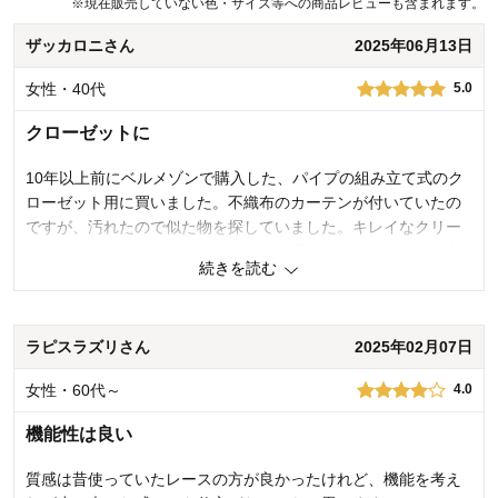
※
現在販売していない色・サイズ等への商品レビューも含まれます。
まいります。貴重なご意見ありがとうございました。
ザッカロニさん
2025年06月13日
千趣会 担当者
女性・40代
5.0
14人が参考になりました
クローゼットに
10年以上前にベルメゾンで購入した、パイプの組み立て式のク
ローゼット用に買いました。不織布のカーテンが付いていたの
ですが、汚れたので似た物を探していました。キレイなクリー
ム色で中の洋服が透けなくて、値段は高めだったけど買って良
続きを読む
かったです。
0
人が参考になりました
参考になった
ラピスラズリさん
2025年02月07日
価格
3.0
女性・60代～
4.0
機能
5.0
使用感・使いやすさ
5.0
機能性は良い
デザイン・色
5.0
質感は昔使っていたレースの方が良かったけれど、機能を考え
購入商品：
クリーム, 約100×208×2枚▲
使用場所：
クローゼット