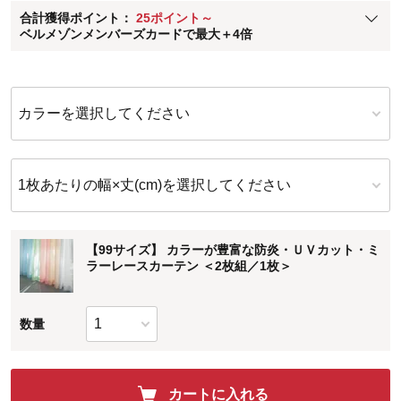
合計獲得ポイント：
25ポイント～
※
メンバーズカードの加算ポイントはステージ倍率適用前の基本ポイント
ベルメゾンメンバーズカードで最大＋4倍
に対して適用されます。
カラーを選択してください
1枚あたりの幅×丈(cm)を選択してください
【99サイズ】 カラーが豊富な防炎・ＵＶカット・ミ
ラーレースカーテン ＜2枚組／1枚＞
数量
カートに入れる