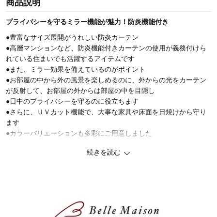
商品説明
プライバシーを守るミラー機能が魅力！防炎機能付き
●豊富なサイズ展開がうれしい防炎カーテン
●高層マンションなど、防炎機能付きカーテンの使用が義務付けら
れている住まいでも活躍するアイテムです
●また、ミラー効果を備えているのがポイント
●お部屋の中から外の風景を楽しめるのに、外からの光をカーテン
が反射して、お部屋の外からは部屋の中を目隠し
●日中のプライバシーを守るのに役立ちます
●さらに、ＵＶカット機能で、大事な家具や床面を日焼けから守り
ます
●カラーバリエーションも多彩にご用意しました
続きを読む
※▲マークのサイズは、受注生産商品のためご注文後のキャンセル
及び不良品以外の返品・交換はお受けできません
【高層建築物には義務がある 防炎機能】
～万が一の時も燃え広がりにくい～
小さなタバコなどの火でもすぐに燃え広がり第家事になる可能性も