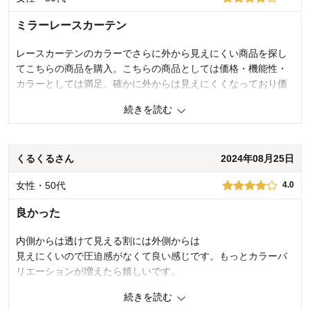
機能
4.0
使用感・使いやすさ
4.0
ミラーレースカーテン
デザイン・色
4.0
レースカーテンのカラーでさらに外から見えにくい商品を探し
購入商品：
ライトグリーン, 約100×198×2枚▲
使用場所：
ダイニング
てこちらの商品を購入。こちらの商品としては価格・機能性・
購入のきっかけ：
買い替え
カラーとしては満足。確かに外からは見えにくくなっており価
商品を使う人：
自分、配偶者
格としても満足なので
続きを読む
他の窓用にリピさせていただきました。
しかし希望としたら他にもカラー選択があるといいな…と思い
ます。質感も外からは見えにくい機能性を残しつつ綿よりの質
くるくるさん
2024年08月25日
感がほしいです。次の商品開発を楽しみにしています。
女性・50代
4.0
2
人が参考になりました
参考になった
良かった
価格
4.0
機能
4.0
内側からは透けて見える割には外側からは
使用感・使いやすさ
4.0
見えにくいので圧迫感がなくて良い感じです。もっとカラーバ
デザイン・色
4.0
リエーションが増えたら嬉しいです。
購入商品：
クリーム, 約150×223×2枚▲
続きを読む
使用場所：
リビング
2
人が参考になりました
参考になった
購入のきっかけ：
買い替え