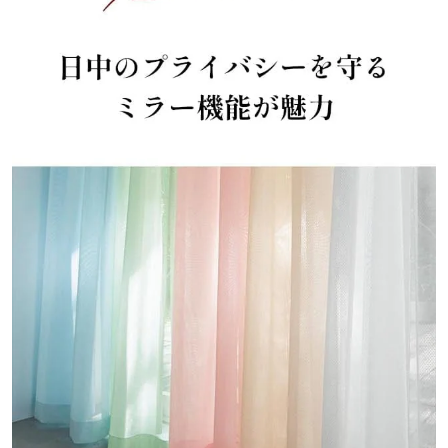
あります
防炎カーテンは、消防法で定める基準以上の防炎性能を持ち、万一
の時も安心です
【明るい昼間、外から見えにくい ミラー機能】
～光の反射によりプライバシーを守る～
外の光がカーテンに反射することにより、部屋が見えにくくなるミ
ラー機能
外が明るい昼間に効果を発揮してくれます
お部屋を外から見えない、カーテン生地が透けないようにしたいと
いう声にお応えした機能です
※見え方は商品や室内外の光の環境によって変わります
【家の中でも UVカット】
～素肌だけでなく、家具や床も強い紫外線の日焼けから守ります～
家の中にいても、窓を通して紫外線を浴びています
特に家では肌も無防備なことも多いので、UVカット機能つきのカ
ーテンがオススメ！
UVカット率も要チェック！