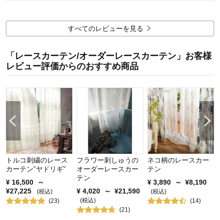
商品を使う人：
両親
価格
3.0
機能
3.0
すべてのレビューを見る
使用感・使いやすさ
4.0
デザイン・色
3.0
「レースカーテン/オーダーレースカーテン」お客様
購入商品：
ライトグリーン, 約100×176×2枚▲
レビュー評価からのおすすめ商品
使用場所：
リビング
購入のきっかけ：
ネットで見つけて
商品を使う人：
自分
トルコ刺繍のレース
フラワー刺しゅうの
ネコ柄のレースカー
カーテン”ヤドリギ”
オーダーレースカー
テン
テン
¥
16,500
～
¥
3,890
～
¥
8,190
¥
27,225
¥
4,020
～
¥
21,590
(税込)
(税込)
(税込)
(
23
)
(
14
)
(
21
)