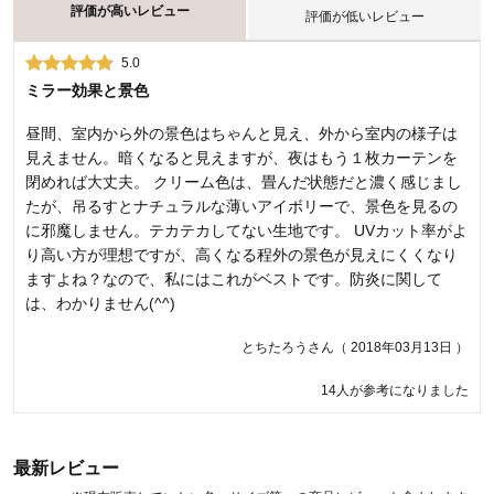
評価が高いレビュー
評価が低いレビュー
5.0
1.0
ミラー効果と景色
【交換・返品不可】の表記をもっと目立たせて！！
昼間、室内から外の景色はちゃんと見え、外から室内の様子は
サイズが長過ぎたので交換しようとしたら出来ないとのこと。
見えません。暗くなると見えますが、夜はもう１枚カーテンを
同時に申し込んだ他のカーテンは出来るが、こちらは受注生産
閉めれば大丈夫。 クリーム色は、畳んだ状態だと濃く感じまし
だから出来ないという理由は分かりますが、だったらもっとそ
たが、吊るすとナチュラルな薄いアイボリーで、景色を見るの
れを目立つように表記して欲しかったですね。分かりにくいで
に邪魔しません。テカテカしてない生地です。 UVカット率がよ
すよ。付け方を工夫して使ってはいますが、思った以上に透け
り高い方が理想ですが、高くなる程外の景色が見えにくくなり
ることと、生地が安っぽいので気に入ってません。
ますよね？なので、私にはこれがベストです。防炎に関して
気に入らないさん（ 2020年04月26日 ）
は、わかりません(^^)
とちたろうさん（ 2018年03月13日 ）
商品のご購入、ならびにレビューへのご投稿ありがとうございます。
「交換・返品不可文言」が伝わりづらく、誠に申し訳ございません。
14人が参考になりました
いただいたご意見を参考に、よりお客様に伝わりやすい画面の改善に
努めます。 また生地が透けやすいとのこと、イメージされていた商品
の生地感と相違があり、申し訳ございません。今後は可能な限り、実
際の商品と相違のない画像表現になるよう、改善を検討いたします。
最新レビュー
今後もお客様により満足度の高い商品をお届けできるよう努力をして