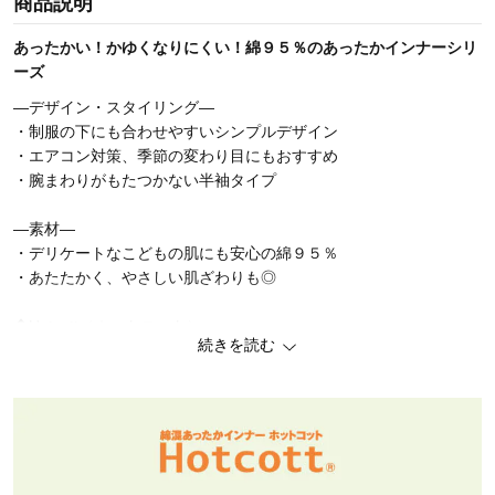
商品説明
あったかい！かゆくなりにくい！綿９５％のあったかインナーシリ
ーズ
―デザイン・スタイリング―
・制服の下にも合わせやすいシンプルデザイン
・エアコン対策、季節の変わり目にもおすすめ
・腕まわりがもたつかない半袖タイプ
―素材―
・デリケートなこどもの肌にも安心の綿９５％
・あたたかく、やさしい肌ざわりも◎
◆Hotcott（ホットコット）
続きを読む
お客様のお悩みや暮らしに寄り添って開発した、ベルメゾンオリジ
ナルの綿混あったかインナーシリーズ。
着てすぐに暖かいのはもちろん、綿の優しい肌触りでかゆくなりに
くく、乾燥から肌を守ってくれるなど、こだわりの詰まったアイテ
ムを多数取り揃えています。