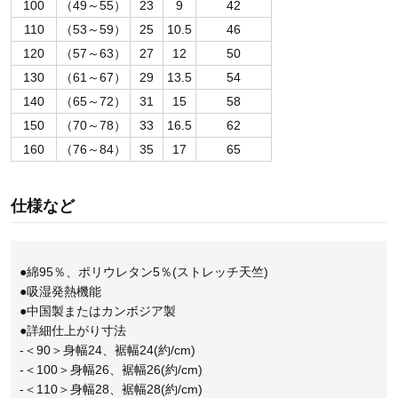
100
（49～55）
23
9
42
110
（53～59）
25
10.5
46
120
（57～63）
27
12
50
130
（61～67）
29
13.5
54
140
（65～72）
31
15
58
150
（70～78）
33
16.5
62
160
（76～84）
35
17
65
仕様など
●綿95％、ポリウレタン5％(ストレッチ天竺)
●吸湿発熱機能
●中国製またはカンボジア製
●詳細仕上がり寸法
-＜90＞身幅24、裾幅24(約/cm)
-＜100＞身幅26、裾幅26(約/cm)
-＜110＞身幅28、裾幅28(約/cm)