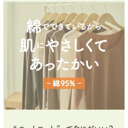
医師100名の98%がホットコットを勧めたいと評価しました。
※AskDoctors調べ
※資料と素材（綿100%ホットコットの布片）を提示の上、デザイ
ン・価格などを除き、商品の機能のみを判断基準に評価いただいて
います。
「ホットコット（Hotcottを含む）」は、株式会社千趣会の登録商標
です。