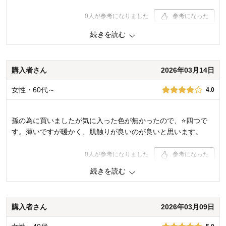
0
人が参考になりました
参考になった
続きを読む
品質
5.0
お子さまのお気に入り度
5.0
デザイン
5.0
着心地･使用感
5.0
購入者さん
2026年03月14日
購入商品：
ブラック（お名前スペース・あり）,
女性・60代～
4.0
150
体型：
やせ型
お子さまの性別：
女の子
お子様の年齢：
13歳以上
孫の為に買いましたが気に入った色が無かったので、⭐️四つで
す。薄いですが暖かく、肌触りが良いのが良いと思います。
0
人が参考になりました
参考になった
続きを読む
品質
5.0
お子さまのお気に入り度
4.0
デザイン
5.0
着心地･使用感
5.0
購入者さん
2026年03月09日
購入商品：
マカロンピンク（お名前スペース・あ