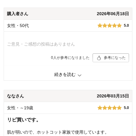
品質
4.0
お子さまのお気に入り度
3.0
デザイン
3.0
購入者さん
2026年06月18日
着心地･使用感
4.0
女性・50代
5.0
購入商品：
ナイトネイビー（お名前スペース・あ
り）, 130
体型：
標準
ご意見・ご感想の投稿はありません
お子さまの性別：
女の子
お子様の年齢：
6～9歳
0
人が参考になりました
参考になった
続きを読む
購入商品：
オフホワイト（お名前スペース・あ
り）, 160
体型：
やせ型
品質：
ななさん
2026年03月15日
お子さまのお気に入り度：
デザイン：
お子さまの性別：
男の子
女性・～19歳
5.0
着心地･使用感：
お子様の年齢：
13歳以上
リピ買いです。
肌が弱いので、ホットコット家族で使用しています。