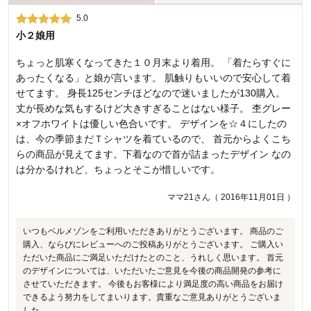
5.0
1.0
小２娘用
ザラザラ
ちょっと肌寒くなってきた１０月末より着用。 「着たらすぐに
ザラッとした肌触りで、子供が嫌がったので、洗濯してみまし
あったくなる」と娘が言います。 肌触りもいいので安心して着
たが、やっぱりダメでした。 返品出来ないので後配送の大人用
せてます。 身長125センチほどなので迷いましたが130購入。
はキャンセルしました。 問合せたが、商品の不具合ではないと
丈が長めな気もするけど大きすぎることはない様子。 杢グレー
のこと。 肌着が不快なのって商品としてどうなんでしよう
×オフホワイトは優しい色合いです。 デザインを☆４にしたの
kangamamaさん（ 2016年10月15日 ）
は、今の季節まだＴシャツを着ているので、 首元からよくこち
らの商品が見えてます。下着なので首が詰まったデザイン なの
は分かるけれど、ちょっとそこが惜しいです。
いつもベルメゾンをご利用いただきありがとうございます。 商品のご
購入、ならびにレビューへのご投稿ありがとうございます。 ご満足い
ただける肌触りではなかったとのこと、誠に申し訳ございません。 こ
ママ21さん（ 2016年11月01日 ）
ちらの商品は綿95％、ポリウレタン5％の柔らかな素材を使用しており
ますが、ご満足いただける素材感ではなかったとのこと、誠に申し訳
いつもベルメゾンをご利用いただきありがとうございます。 商品のご
ございませんでした。 いただいたご意見を参考に、今後もお客様によ
購入、ならびにレビューへのご投稿ありがとうございます。 ご購入い
り満足度の高い商品をお届けできるよう努力をしてまいります。 貴重
ただいた商品にご満足いただけたとのこと、うれしく思います。 首元
なご意見ありがとうございました。
のデザインについては、いただいたご意見を今後の商品開発の参考に
させていただきます。 今後もお客様により満足度の高い商品をお届け
千趣会 担当者
できるよう努力をしてまいります。貴重なご意見ありがとうございま
した。