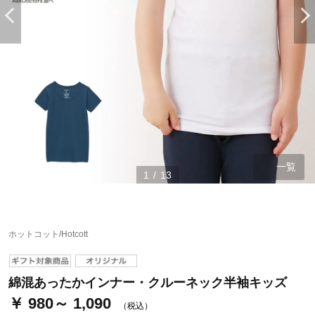
一覧
1
/
13
ステージが上がれば送料無料・返品引取無料！
さらにポイント還元最大16倍！
ホットコット/Hotcott
ベルメゾンご優待サービスについて
ベルメゾン・ポイントについて
綿混あったかインナー・クルーネック半袖キッズ
￥ 980～ 1,090
通常商品送料無料 返品引取無料（JCBのみ）
（税込）
即時入会なら更に500円OFFクーポンプレゼント