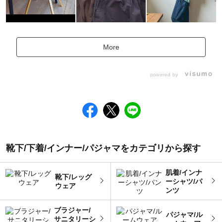
More
powered by
靴下/下着/インナー/パジャマをカテゴリから探す
肌着/インナ
靴下/レッグ
ーシャツ/パ
ウェア
ンツ
ブラジャー/
パジャマ/ル
サニタリーシ