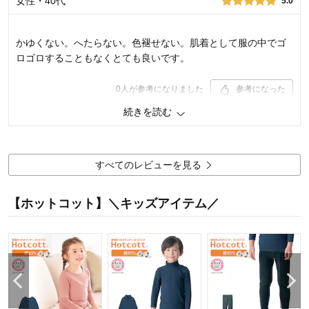
女性・40代
5.0
り）, 140
体型：
標準
お子さまの性別：
女の子
お子様の年齢：
6～9歳
かゆくない。へたらない。色褪せない。肌着として服の中でゴ
ロゴロすることもなくとても良いです。
0
人が参考になりました
参考になった
続きを読む
品質
5.0
お子さまのお気に入り度
5.0
デザイン
5.0
着心地･使用感
5.0
すべてのレビューを見る
購入商品：
ブラック（お名前スペース・あり）,
160
【ホットコット】＼キッズアイテム／
体型：
やせ型
お子さまの性別：
男の子
お子様の年齢：
13歳以上