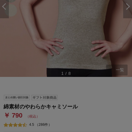
一覧
1
/
8
綿素材のやわらかキャミソール
￥ 790
（税込）
4.5 （286件）