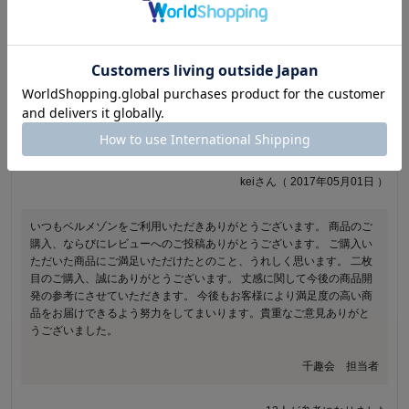
評価が高いレビュー
評価が低いレビュー
5.0
1.0
丈が…
厚ぼったい
とても着心地良く二枚目購入です。丈が短いので大きめをかっ
透けないのは良いのですが、思っていたより厚ぼったいので夏
たらちょうどいいです。
場は厳しいです。
オッペさん（ 2017年09月11日 ）
keiさん（ 2017年05月01日 ）
いつもベルメゾンをご利用いただきありがとうございます。 商品のご
商品のご購入、ならびにレビューへのご投稿ありがとうございます。
購入、ならびにレビューへのご投稿ありがとうございます。 ご購入い
また、素材感が厚くご満足いただけなかったとのこと、誠に申し訳ご
ただいた商品にご満足いただけたとのこと、うれしく思います。 二枚
ざいません。夏場でも快適に安心してご着用いただけるような素材の
目のご購入、誠にありがとうございます。 丈感に関して今後の商品開
厚み感について、いただいたご意見を真摯に受け止め、次回の商品開
発の参考にさせていただきます。 今後もお客様により満足度の高い商
発の改善に努めます。今後もお客様により満足度の高い商品をお届け
品をお届けできるよう努力をしてまいります。貴重なご意見ありがと
できるよう努力をしてまいります。貴重なご意見ありがとうございま
うございました。
した。
千趣会 担当者
千趣会 担当者