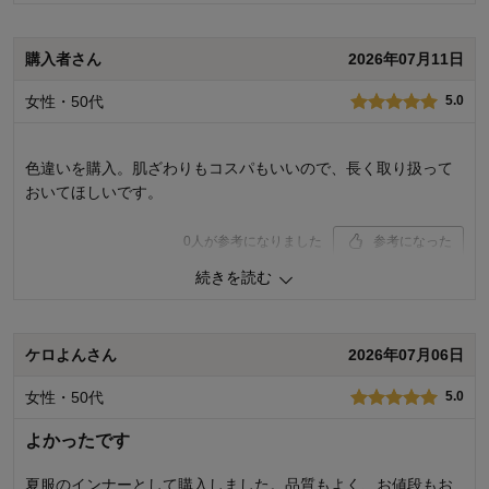
品質
4.0
着心地･はき心地
4.0
購入者さん
2026年07月11日
購入商品：
ベージュ, L
お気に入りポイント：
色、通気性、着心地
女性・50代
5.0
サイズ：
ちょうどよい
色違いを購入。肌ざわりもコスパもいいので、長く取り扱って
おいてほしいです。
0
人が参考になりました
参考になった
続きを読む
品質
5.0
着心地･はき心地
5.0
購入商品：
ホワイト, L
ケロよんさん
2026年07月06日
サイズ：
女性・50代
5.0
よかったです
夏服のインナーとして購入しました。品質もよく、お値段もお