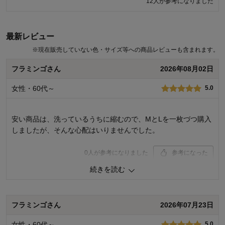
12人が参考になりました
7人が参考になりました
最新レビュー
※
現在販売していない色・サイズ等への商品レビューも含まれます。
フラミンゴさん
2026年08月02日
女性・60代～
5.0
安い商品は、洗っているうちに縮むので、MとLを一枚づつ購入
しましたが、そんな心配はいりませんでした。
0
人が参考になりました
参考になった
続きを読む
品質
5.0
着心地･はき心地
5.0
購入商品：
ブラック, L
フラミンゴさん
2026年07月23日
お気に入りポイント：
デザイン、色、サイズ、通気性、着心
地、素材・品質
女性・60代～
5.0