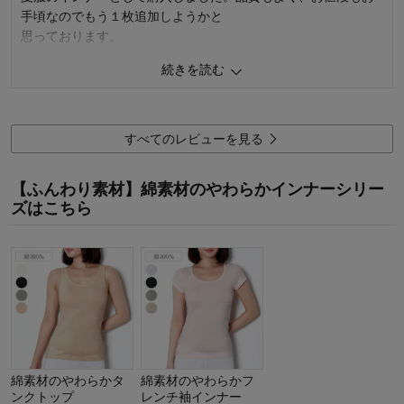
手頃なのでもう１枚追加しようかと
思っております。
続きを読む
0
人が参考になりました
参考になった
品質
5.0
着心地･はき心地
5.0
すべてのレビューを見る
購入商品：
ホワイト, M
お気に入りポイント：
デザイン、色、素材・品質
【ふんわり素材】綿素材のやわらかインナーシリー
サイズ：
ちょうどよい
ズはこちら
綿素材のやわらかタ
綿素材のやわらかフ
ンクトップ
レンチ袖インナー