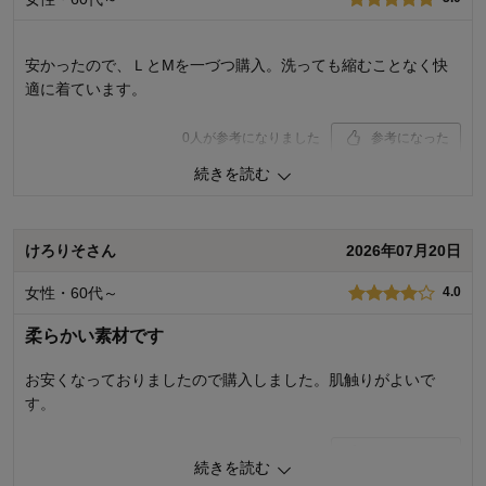
サイズ：
ちょうどよい
安かったので、ＬとМを一づつ購入。洗っても縮むことなく快
適に着ています。
0
人が参考になりました
参考になった
続きを読む
品質
4.0
着心地･はき心地
5.0
購入商品：
杢グレー, M
けろりそさん
2026年07月20日
お気に入りポイント：
デザイン、色、サイズ、通気性、着心
地、素材・品質
女性・60代～
4.0
サイズ：
ちょうどよい
柔らかい素材です
お安くなっておりましたので購入しました。肌触りがよいで
す。
0
人が参考になりました
参考になった
続きを読む