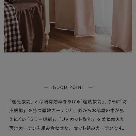
の時も安心です
【明るい昼間、外から見えにくい ミラー機能】
～光の反射によりプライバシーを守る～
外の光がカーテンに反射することにより、部屋が見えにくくなるミ
ラー機能
外が明るい昼間に効果を発揮してくれます
お部屋を外から見えない、カーテン生地が透けないようにしたいと
いう声にお応えした機能です
※見え方は商品や室内外の光の環境によって変わります
【家の中でも UVカット】
～素肌だけでなく、家具や床も強い紫外線の日焼けから守ります～
家の中にいても、窓を通して紫外線を浴びています
特に家では肌も無防備なことも多いので、UVカット機能つきのカ
ーテンがオススメ！
UVカット率も要チェック！