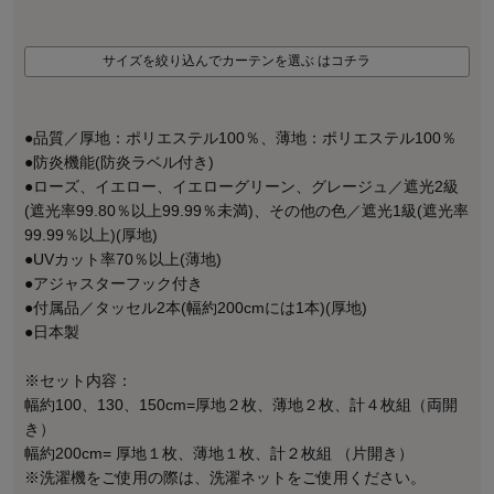
サイズを絞り込んでカーテンを選ぶ はコチラ
●品質／厚地：ポリエステル100％、薄地：ポリエステル100％
●防炎機能(防炎ラベル付き)
●ローズ、イエロー、イエローグリーン、グレージュ／遮光2級
(遮光率99.80％以上99.99％未満)、その他の色／遮光1級(遮光率
99.99％以上)(厚地)
●UVカット率70％以上(薄地)
●アジャスターフック付き
●付属品／タッセル2本(幅約200cmには1本)(厚地)
●日本製
※セット内容：
幅約100、130、150cm=厚地２枚、薄地２枚、計４枚組（両開
き）
幅約200cm= 厚地１枚、薄地１枚、計２枚組 （片開き）
※洗濯機をご使用の際は、洗濯ネットをご使用ください。