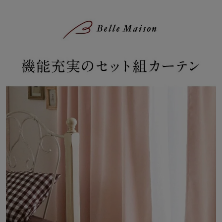
【しっかり光を遮る １級遮光】
～室内が真っ暗になり、隣にいる人の顔が識別できないレベル～
1級遮光カーテンは、寝室を暗くして睡眠をしっかりとりたい方、
朝日や強い西日を遮りたい方におすすめです
【光を遮る ２級遮光】
～室内が暗くなるが、隣の人の顔や表情は識別できるレベル～
２級遮光カーテンは、室内の様子をわかりにくくしたい方、朝日や
強い西日を和らげたい方におすすめです
【年中快適に 遮熱・保温効果】
～夏は遮熱、冬は保温効果。冷暖房効率もアップし、節電し省エ
ネ、室内を快適に～
夏の直射日光熱をカットし、室温の上昇を抑えます
冬は保温、冬の外の冷気をカットし、室温の低下を防ぎます
【高層建築物には義務がある 防炎機能】
～万が一の時も燃え広がりにくい～
小さなタバコなどの火でもすぐに燃え広がり大火事になる可能性も
あります
防炎カーテンは、消防法で定める基準以上の防炎性能を持ち、万一