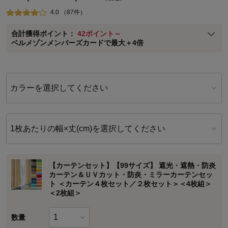
即時入会なら更に500円OFFクーポンプレゼント
4.0 （87件）
ベルメゾン メンバーズカードについて
合計獲得ポイント：
42ポイント～
※
メンバーズカードの加算ポイントはステージ倍率適用前の基本ポイント
ベルメゾンメンバーズカードで最大＋4倍
に対して適用されます。
カラーを選択してください
1枚あたりの幅×丈(cm)を選択してください
【カーテンセット】【99サイズ】 遮光・遮熱・防炎
カーテン＆ＵＶカット・防炎・ミラーカーテンセッ
ト ＜カーテン４枚セット／２枚セット＞＜4枚組＞
＜2枚組＞
数量