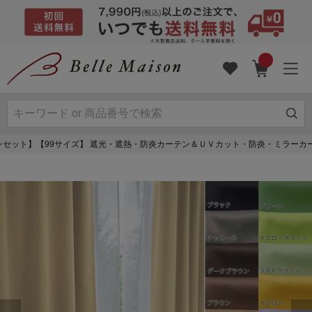
ンセット】【99サイズ】 遮光・遮熱・防炎カーテン＆ＵＶカット・防炎・ミラーカ