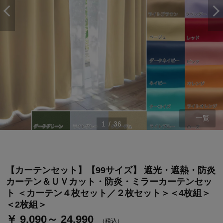
一覧
1
/
36
ステージが上がれば送料無料・返品引取無料！
さらにポイント還元最大16倍！
【カーテンセット】【99サイズ】 遮光・遮熱・防炎
カーテン＆ＵＶカット・防炎・ミラーカーテンセッ
ベルメゾンご優待サービスについて
ト ＜カーテン４枚セット／２枚セット＞＜4枚組＞
ベルメゾン・ポイントについて
＜2枚組＞
￥ 9,090～ 24,990
通常商品送料無料 返品引取無料（JCBのみ）
（税込）