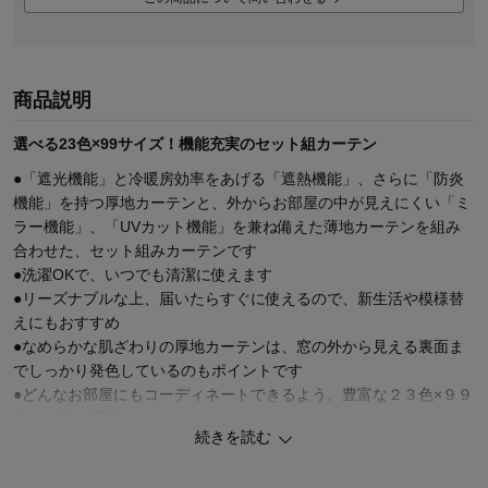
商品説明
選べる23色×99サイズ！機能充実のセット組カーテン
●「遮光機能」と冷暖房効率をあげる「遮熱機能」、さらに「防炎
機能」を持つ厚地カーテンと、外からお部屋の中が見えにくい「ミ
ラー機能」、「UVカット機能」を兼ね備えた薄地カーテンを組み
合わせた、セット組みカーテンです
●洗濯OKで、いつでも清潔に使えます
●リーズナブルな上、届いたらすぐに使えるので、新生活や模様替
えにもおすすめ
●なめらかな肌ざわりの厚地カーテンは、窓の外から見える裏面ま
でしっかり発色しているのもポイントです
●どんなお部屋にもコーディネートできるよう、豊富な２３色×９９
サイズでご用意しました
続きを読む
●別売りで、厚地カーテンだけでの販売もございます