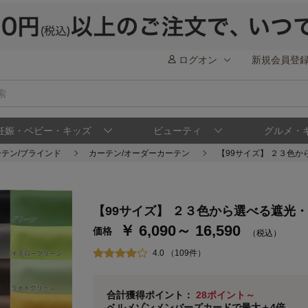
ログオン
新規会員登
妊娠・ベビー・キッズ
ビューティ
グルメ・
ーテン/ブラインド
カーテン/オーダーカーテン
【99サイズ】 ２３色か
ステージが上がれば送料無料・返品引取無料
さらにポイント還元最大16倍！
【99サイズ】 ２３色から選べる遮光・
￥ 6,090～ 16,590
ベルメゾンご優待サービスについて
ベル
価格
（税込）
通常商品送料無料 返品引取無料（JCBのみ）
4.0 （109件）
即時入会なら更に500円OFFクーポンプレゼン
ベルメゾン メンバーズカードについて
合計獲得ポイント：
28ポイント～
ベルメゾンメンバーズカードで最大＋4倍