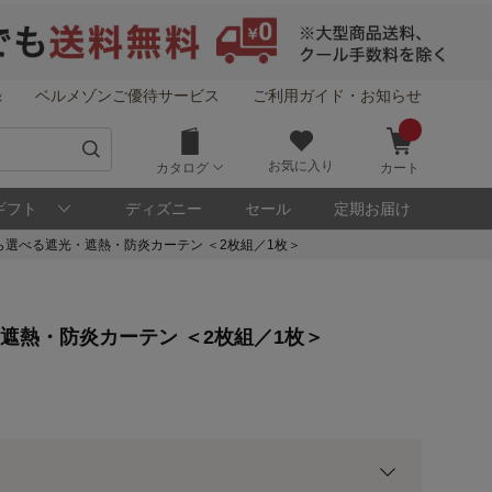
録
ベルメゾンご優待サービス
ご利用ガイド・お知らせ
お気に入り
カタログ
カート
ギフト
ディズニー
セール
定期お届け
ら選べる遮光・遮熱・防炎カーテン ＜2枚組／1枚＞
！
遮熱・防炎カーテン ＜2枚組／1枚＞
メゾン・ポイントについて
ト