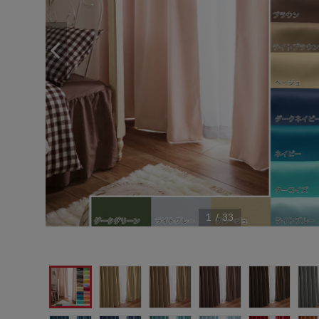
1
/
33