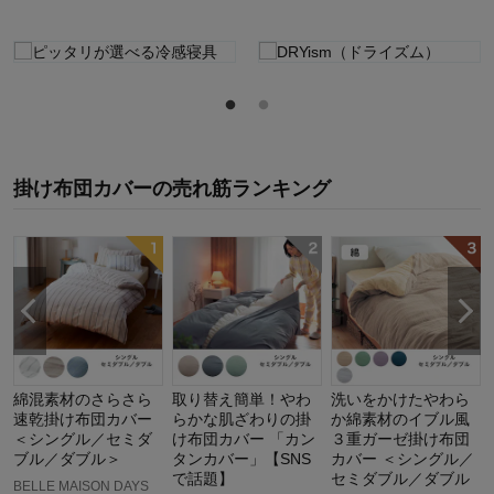
掛け布団カバー
の
売れ筋ランキング
綿混素材のさらさら
取り替え簡単！やわ
洗いをかけたやわら
速乾掛け布団カバー
らかな肌ざわりの掛
か綿素材のイブル風
＜シングル／セミダ
け布団カバー 「カン
３重ガーゼ掛け布団
ブル／ダブル＞
タンカバー」【SNS
カバー ＜シングル／
で話題】
セミダブル／ダブル
BELLE MAISON DAYS