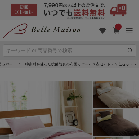
団カバー
綿素材を使った抗菌防臭の布団カバー＜２点セット・３点セット＞