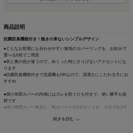
商品説明
抗菌防臭機能付き！飽きの来ないシンプルデザイン
●どんなお部屋にも合わせやすい無地のカバーリングを、お好みで
選べる6色でご用意
●表と裏の色が違うので、めくった時にさりげないアクセントにな
ります
●抗菌防臭機能付きで洗濯機もOKなので、清潔さにこだわる方にお
すすめ
●掛け布団カバーの内側にはズレを防ぐひも付きで、使い勝手も抜
群です
●掛け布団カバー単品と、枕カバーとの2点セットを、それぞれ2サ
イズでご用意
続きを読む
●枕カバーは長めの枕にも対応できる、長めの封筒式です