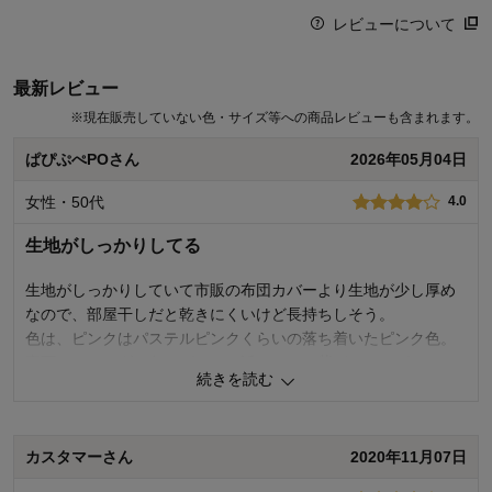
レビューについて
最新レビュー
※
現在販売していない色・サイズ等への商品レビューも含まれます。
ぱぴぷぺPOさん
2026年05月04日
女性・50代
4.0
生地がしっかりしてる
生地がしっかりしていて市販の布団カバーより生地が少し厚め
なので、部屋干しだと乾きにくいけど長持ちしそう。
色は、ピンクはパステルピンクくらいの落ち着いたピンク色。
裏面のラベンダー色はグレーに近いので、紫がかったグレーと
続きを読む
考えたほうがいいです。ラベンダーと思わないほうがいいで
す。
価格は、日本製で、生地も縫製もしっかりしているので、お値
カスタマーさん
2020年11月07日
段に見合った金額と考えれば後悔しないと思います。