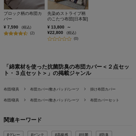
ブロック柄の布団カ
先染めストライプ柄
バー
のこたつ布団[日本製]
¥
7,590
¥
13,800
～
(税込)
¥
22,800
(税込)
(
2
)
(
0
)
「綿素材を使った抗菌防臭の布団カバー＜２点セッ
ト・３点セット＞」の掲載ジャンル
布団/寝具
布団カバー/敷きパッド/シーツ
掛け布団カバー
布団/寝具
布団カバー/敷きパッド/シーツ
布団カバーセット
関連キーワード
#グレー
#ピンク
#高級感
#抗菌
#防臭