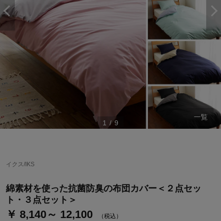
一覧
1
/
9
ステージが上がれば送料無料・返品引取無料！
さらにポイント還元最大16倍！
イクス/IKS
ベルメゾンご優待サービスについて
綿素材を使った抗菌防臭の布団カバー＜２点セッ
ベルメゾン・ポイントについて
ト・３点セット＞
￥ 8,140～ 12,100
通常商品送料無料 返品引取無料（JCBのみ）
（税込）
即時入会なら更に500円OFFクーポンプレゼント