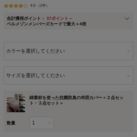
4.0 （2件）
ベルメゾン メンバーズカードについて
合計獲得ポイント：
37ポイント～
※
メンバーズカードの加算ポイントはステージ倍率適用前の基本ポイント
ベルメゾンメンバーズカードで最大＋4倍
に対して適用されます。
カラーを選択してください
サイズを選択してください
綿素材を使った抗菌防臭の布団カバー＜２点セッ
ト・３点セット＞
数量