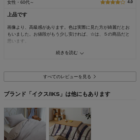
女性・60代～
4.0
0
人が参考になりました
参考になった
上品です
価格
3.0
機能
4.0
画像より、高級感があります。色は実際に見た方が綺麗だとお
使用感・使いやすさ
4.0
もいました。お値段がもう少し安ければ、☆は、５の商品だと
デザイン・色
3.0
思います。
購入商品：
ピンク, ２点セット（シングル）
続きを読む
使用場所：
寝室
16
人が参考になりました
参考になった
購入のきっかけ：
買い替え、カタログで見て、ネットで見
つけて
商品を使う人：
自分
購入商品：
ライトブルーグリーン, 掛け布団カバー
すべてのレビューを見る
（シングル）
ブランド「イクス/IKS」は他にもあります