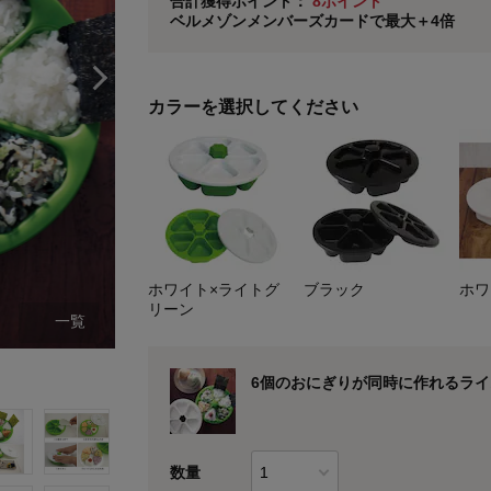
合計獲得ポイント：
8ポイント
ベルメゾンメンバーズカードで最大＋4倍
※
メンバーズカードの加算ポイントはステージ倍率適
カラーを選択してください
ホワイト×ライトグ
ブラック
ホワ
リーン
一覧
ホワイト×ライトグリーン
6個のおにぎりが同時に作れるラ
数量