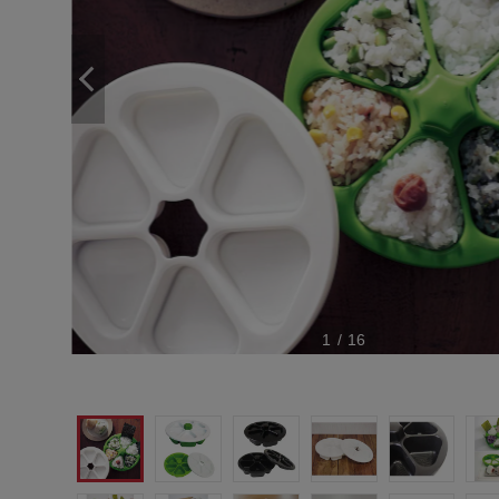
1
/
16