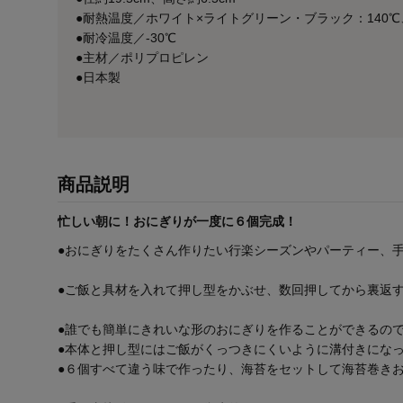
●耐熱温度／ホワイト×ライトグリーン・ブラック：140℃
●耐冷温度／-30℃
●主材／ポリプロピレン
●日本製
商品説明
忙しい朝に！おにぎりが一度に６個完成！
●おにぎりをたくさん作りたい行楽シーズンやパーティー、
●ご飯と具材を入れて押し型をかぶせ、数回押してから裏返
●誰でも簡単にきれいな形のおにぎりを作ることができるの
●本体と押し型にはご飯がくっつきにくいように溝付きにな
●６個すべて違う味で作ったり、海苔をセットして海苔巻き