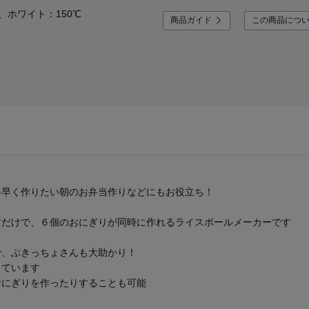
、ホワイト：150℃
商品ガイド
この商品につ
手早く作りたい朝のお弁当作りなどにもお役立ち！
すだけで、６個のおにぎりが同時に作れるライスボールメーカーです
で、ぶきっちょさんも大助かり！
っています
おにぎりを作ったりすることも可能