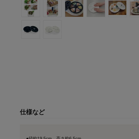
仕様など
●径約19.5cm、高さ約6.5cm