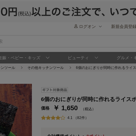
ログオン
新規会員登
妊娠・ベビー・キッズ
ビューティ
グルメ・
チンツール
その他キッチンツール
6個のおにぎりが同時に作れるライ
ステージが上がれば送料無料・返品引取無料
さらにポイント還元最大16倍！
6個のおにぎりが同時に作れるライス
￥ 1,650
ベルメゾンご優待サービスについて
ベル
価格
（税込）
通常商品送料無料 返品引取無料（JCBのみ）
4.1 （82件）
即時入会なら更に500円OFFクーポンプレゼン
ベルメゾン メンバーズカードについて