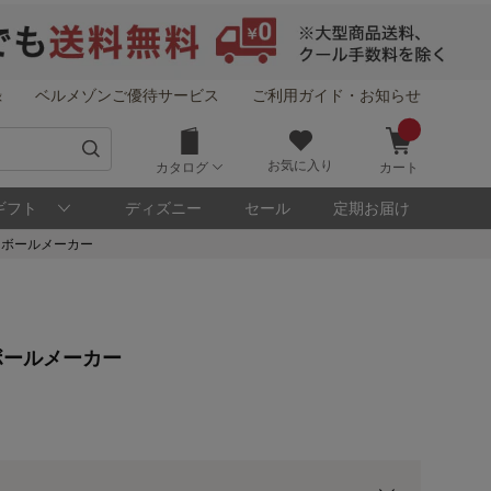
録
ベルメゾンご優待サービス
ご利用ガイド・お知らせ
お気に入り
カタログ
カート
ギフト
ディズニー
セール
定期お届け
スボールメーカー
！
ボールメーカー
メゾン・ポイントについて
ト