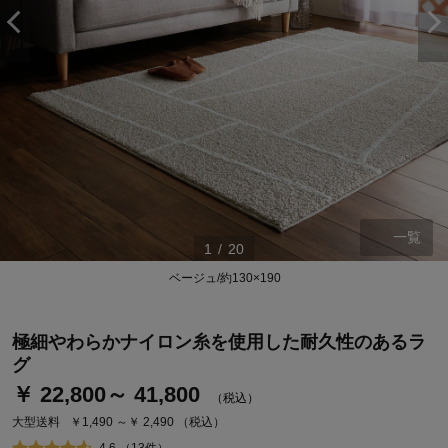
一覧
1
/
20
ベージュ/約130×190
ステージが上がれば送料無料・返品引取無料！
さらにポイント還元最大16倍！
極細やわらかナイロン糸を使用した耐久性のあるラ
ベルメゾンご優待サービスについて
グ
ベルメゾン・ポイントについて
￥ 22,800～ 41,800
（税込）
通常商品送料無料 返品引取無料（JCBのみ）
大型送料
￥1,490 ～￥ 2,490
（税込）
即時入会なら更に500円OFFクーポンプレゼント
4.6 （13件）