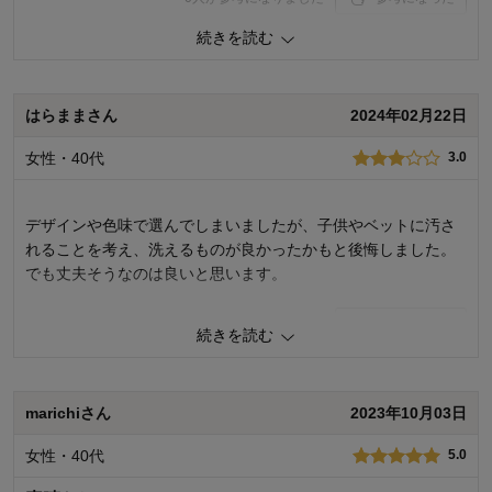
続きを読む
価格
5.0
機能
5.0
使用感・使いやすさ
5.0
デザイン・色
5.0
はらままさん
2024年02月22日
購入商品：
ベージュ, 約190×190
女性・40代
3.0
使用場所：
リビング
購入のきっかけ：
買い替え
商品を使う人：
自分、配偶者、子供
デザインや色味で選んでしまいましたが、子供やベットに汚さ
れることを考え、洗えるものが良かったかもと後悔しました。
でも丈夫そうなのは良いと思います。
3
人が参考になりました
参考になった
続きを読む
価格
2.0
機能
3.0
marichiさん
2023年10月03日
使用感・使いやすさ
3.0
デザイン・色
3.0
女性・40代
5.0
購入商品：
ライトグリーン, 約130×190
使用場所：
リビング