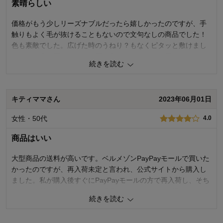
素晴らしい
購入のきっかけ：
買い替え
商品を使う人：
自分
価格がもう少しリーズナブルだったら嬉しかったのですが、手
触りもよく毛が抜けることもないので文句なしの商品でした！
色も素敵でした。広げた時のうねり？もなくピタッと敷けまし
た。もう少し厚みがあれば更に良かったかなとは思います。お
続きを読む
部屋も感じよくなりました！掃除も割りとしやすいかと思いま
す。何かあればリピートしたいので置いといてほしい品です。
キティママさん
2023年06月01日
2
人が参考になりました
参考になった
女性・50代
4.0
価格
3.0
機能
5.0
商品はいい
使用感・使いやすさ
5.0
デザイン・色
5.0
大型商品の送料が高いです。ベルメゾンPayPayモールで買いた
かったのですが、再入荷未定と言われ、公式サイトから購入し
購入商品：
グレイッシュカーキ, 約190×240
使用場所：
リビング
ました。私が購入後すぐにPayPayモールの方で再入荷し、そち
購入のきっかけ：
買い替え
らだと送料も安いしポイント還元もあるのでとても損した気分
商品を使う人：
自分、配偶者、子供、祖父祖母
続きを読む
でした。