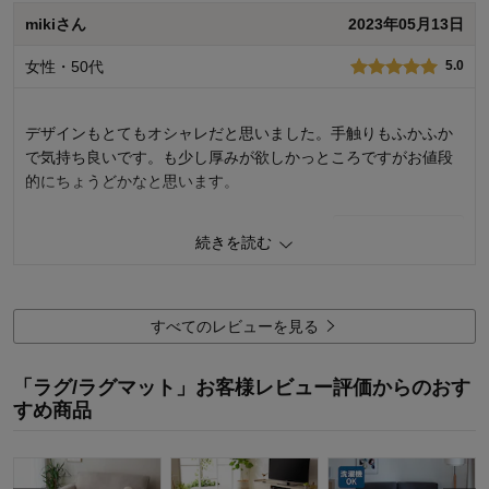
5
人が参考になりました
参考になった
mikiさん
2023年05月13日
価格
3.0
女性・50代
5.0
機能
5.0
使用感・使いやすさ
5.0
デザイン・色
5.0
デザインもとてもオシャレだと思いました。手触りもふかふか
購入商品：
ベージュ, 約130×190
で気持ち良いです。も少し厚みが欲しかっところですがお値段
使用場所：
リビング
的にちょうどかなと思います。
購入のきっかけ：
買い替え
2
人が参考になりました
参考になった
続きを読む
価格
5.0
機能
4.0
使用感・使いやすさ
5.0
すべてのレビューを見る
デザイン・色
5.0
購入商品：
ライトグレー, 約130×190
「ラグ/ラグマット」お客様レビュー評価からのおす
使用場所：
リビング
すめ商品
購入のきっかけ：
転居・引越、ネットで見つけて
商品を使う人：
自分