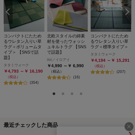
コンパクトにたため
北欧スタイルの綿素
コンパクトにたため
るウレタン入りい草
材を使ったウォッシ
るウレタン入りい草
ラグ＜ボリュームタ
ュキルトラグ 【SNS
ラグ＜標準タイプ＞
イプ＞ 【SNSで話
で話題】
タタミウォーク
題】
iloi／イロアイ
￥
4,194
～￥
15,291
タタミウォーク
￥
4,990
～￥
6,990
（税込）
￥
4,793
～￥
16,190
（税込）
(
207
)
（税込）
(
16
)
(
354
)
最近チェックした商品