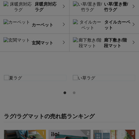
床暖房対応
い草/置き畳/
ラグ
竹ラグ
タイルカーペ
カーペット
ット
廊下敷き/階
玄関マット
段マット
ラグ/ラグマット
の
売れ筋ランキング