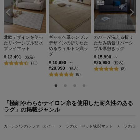
北欧デザインを使っ
ギャッベ風シンプル
カバーが洗える折り
たリバーシブル防水
デザインの折りたた
たたみ防音リバーシ
プレイマット
めるウィルトン織ラ
ブル厚敷きラグ
グ
¥
13,491
¥
15,990
～
(税込)
¥
10,990
～
¥
25,990
(税込)
(
11
)
¥
20,990
(税込)
(
8
)
(
8
)
「極細やわらかナイロン糸を使用した耐久性のある
ラグ」の掲載ジャンル
カーテン/ラグ/ソファーカバー
ラグ/カーペット/玄関マット
ラグ/ラ