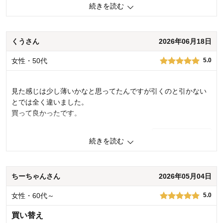
続きを読む
1
人が参考になりました
参考になった
くうさん
2026年06月18日
価格
5.0
機能
5.0
女性・50代
5.0
使用感・使いやすさ
5.0
デザイン・色
5.0
購入商品：
約175×175
見た感じは少し薄いかなと思ってたんですが引くのと引かない
使用場所：
リビング
とでは全く違いました。
購入のきっかけ：
買い替え
買って良かったです。
0
人が参考になりました
参考になった
続きを読む
価格
5.0
機能
5.0
ちーちゃんさん
2026年05月04日
使用感・使いやすさ
5.0
デザイン・色
4.0
女性・60代～
5.0
購入商品：
約175×175
使用場所：
リビング
買い替え
購入のきっかけ：
その他