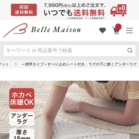
マット
＜標準タイプ＞すべり止めシート付き。ラグの下に敷くアンダーラグ