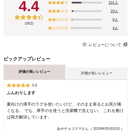
4.4
床暖房の取扱説明書に、上に物を置いたり敷物を敷かないよ
101人
うに、といった注意書きがないかご確認ください。ご不明な
20人
場合は、床暖房のメーカーにお問い合わせください。
6人
(302)
4人
レビューについて
ピックアップレビュー
評価が高いレビュー
評価が低いレビュー
5.0
1.0
ふんわりします
小さい子供がいるので騒音軽減のため購入です。初めはフカフ
カでしたが1ヶ月くらいでペッチャンコ。今では足音もします。
夏向けの薄手のラグを使いたいけど、そのまま座るとお尻が痛
あってもなくても同じレベル。ひどいです。返品期間も過ぎて
くなる。 でも、厚手のを使うと洗濯機で洗えない。 これを敷け
どうすることもできません。使用してる間もずっと埃ぽかっ
ば両方解決しています。
た。何度掃除してもずっと。ダニがいたらどうしようと不安す
あやチョコママさん（ 2019年05月02日 ）
らありました。今までベルメゾンさんに何度もお世話になりま