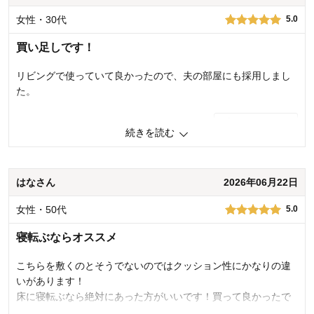
使用感・使いやすさ
5.0
女性・30代
デザイン・色
5.0
5.0
購入商品：
約175×225
買い足しです！
使用場所：
リビング
購入のきっかけ：
買い替え
リビングで使っていて良かったので、夫の部屋にも採用しまし
商品を使う人：
自分、配偶者、子供
た。
0
人が参考になりました
参考になった
続きを読む
価格
5.0
機能
4.0
使用感・使いやすさ
5.0
はなさん
2026年06月22日
デザイン・色
5.0
女性・50代
5.0
購入商品：
約175×225
使用場所：
その他
寝転ぶならオススメ
購入のきっかけ：
買い足し
商品を使う人：
配偶者
こちらを敷くのとそうでないのではクッション性にかなりの違
いがあります！
床に寝転ぶなら絶対にあった方がいいです！買って良かったで
す。