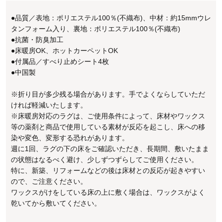
●品質／表地：ポリエステル100％(不織布)、中材：約15mmウレ
タンフォーム入り、裏地：ポリエステル100％(不織布)
●抗菌・防臭加工
●床暖房OK、ホットカーペットOK
●付属品／すべり止めシート4枚
●中国製
※折り目が多少残る場合があります。手でよくならしていただ
ければ軽減いたします。
※床暖房対応のラグは、ご使用条件によって、床材やワックス
等の薬剤と商品で使用している素材が反応を起こし、床への移
染や変色、変形する恐れがあります。
週に1回、ラグの下の床をご確認いただき、長期間、敷いたまま
の状態はなるべく避け、少しずつずらしてご使用ください。
特に、新築、リフォームなどの後は床材との反応が起きやすい
ので、ご注意ください。
ワックスがけをしている床の上に敷く場合は、ワックスがよく
乾いてから敷いてください。