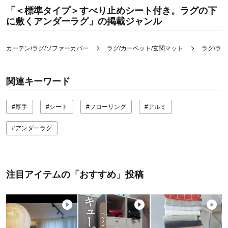
「＜標準タイプ＞すべり止めシート付き。ラグの下
に敷くアンダーラグ」の掲載ジャンル
カーテン/ラグ/ソファーカバー
ラグ/カーペット/玄関マット
ラグ/ラ
関連キーワード
#厚手
#シート
#フローリング
#アルミ
#アンダーラグ
注目アイテムの「おすすめ」投稿