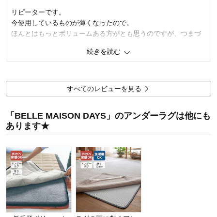
商品を使う人：
その他
リピーターです。
今使用しているものが薄くなったので。
ほんとはもっとボリュームある方がとも思うのですが、つまづ
く恐れがあるかもといつもこのタイプです。
続きを読む
これから夏に向けて薄手のラグになるので、前もって購入しま
した。
ふかふか感は丁度良いです。
すべてのレビューを見る
2
人が参考になりました
参考になった
「BELLE MAISON DAYS」のアンダーラグは他にも
価格
4.0
あります★
機能
4.0
使用感・使いやすさ
5.0
デザイン・色
5.0
購入商品：
約175×175
使用場所：
リビング
購入のきっかけ：
買い替え
商品を使う人：
自分、配偶者、子供