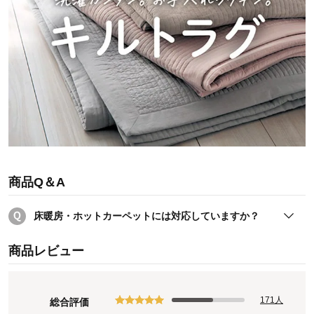
商品Q＆A
床暖房・ホットカーペットには対応していますか？
ホットカーペット、床暖房ともに商品自体はご使用に差し支
商品レビュー
えございません。
ただし、床暖房の場合はマットやラグで覆うとその部分だけ
に熱がこもるため、床が変形したり、床暖房の温度センサー
171人
総合評価
が誤作動を起こす事例もありますのでお勧めは出来ません。