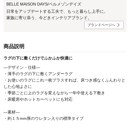
BELLE MAISON DAYS/ベルメゾンデイズ
日常をアップデートする工夫で、もっと暮らし上手に。
家族に寄り添う、今どきインテリアブランド。
ブランドページへ
商品説明
ラグの下に敷くだけでふかふか快適に
―デザイン・仕様―
・薄手のラグの下に敷くアンダーラグ
・お使いのラグにこれ一枚プラスすれば、床つき感なくふんわりと
した心地よさに
・季節ごとに上のラグを変えながら一年中使える下敷き
・床暖房やホットカーペットにも対応
―素材―
・約１５mm厚のウレタン入りの標準タイプ