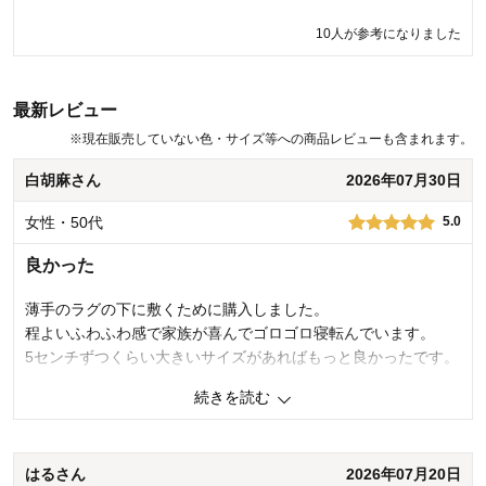
したが1番最悪です。
10人が参考になりました
かかさん（ 2021年08月14日 ）
最新レビュー
商品のご購入、ならびにレビューへのご投稿ありがとうございます。
商品の仕様にご満足いただけなかったとのこと、誠に申し訳ございま
※
現在販売していない色・サイズ等への商品レビューも含まれます。
せん。 ご指摘いただきました仕様につきましては、次回の商品開発時
に参考にさせていただきます。 今後もお客様により満足度の高い商品
白胡麻さん
2026年07月30日
をお届けできるよう努力をしてまいります。貴重なご意見ありがとう
ございました。
女性・50代
5.0
千趣会 担当者
良かった
薄手のラグの下に敷くために購入しました。
42人が参考になりました
程よいふわふわ感で家族が喜んでゴロゴロ寝転んでいます。
5センチずつくらい大きいサイズがあればもっと良かったです。
続きを読む
0
人が参考になりました
参考になった
価格
5.0
はるさん
2026年07月20日
機能
5.0