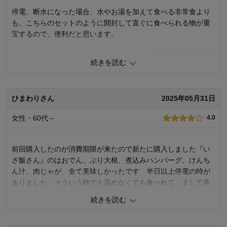
停電、断水になった場合、水やお湯を加えて食べる非常食より
も、こちらのセットのように開封して直ぐに食べられる物が重
宝するので、便利だと思います。
0
人が参考になりました
参考になった
続きを読む
品質
4.0
容量
3.0
ひまわりさん
2025年05月31日
お気に入りポイント：
保存が利く、使い勝手が良い
購入用途：
女性・60代～
4.0
前回購入したのが消費期限が来たので新たに購入しました『い
ざ飯さん』のはおでん、ぶり大根、煮込みハンバーグ、けんち
ん汁、肉じゃが 全て美味しかったです 半日以上停電の時が
ありました そういう時でも温めなくても食べれて、まして美
味しいので 何かほっこりできますよね
続きを読む
消費期限が来て賞味できて良かったです
又、更に震災がないことを祈るばかりです