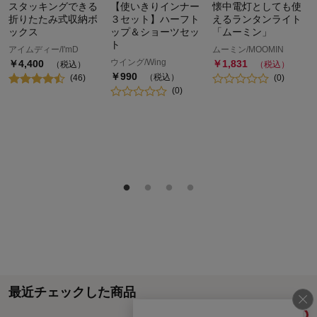
スタッキングできる
【使いきりインナー
懐中電灯としても使
折りたたみ式収納ボ
３セット】ハーフト
えるランタンライト
ックス
ップ＆ショーツセッ
「ムーミン」
ト
アイムディー/I'mD
ムーミン/MOOMIN
ウイング/Wing
￥
4,400
￥
1,831
（税込）
（税込）
￥
990
（税込）
(
46
)
(
0
)
(
0
)
最近チェックした商品
履歴情報を残す