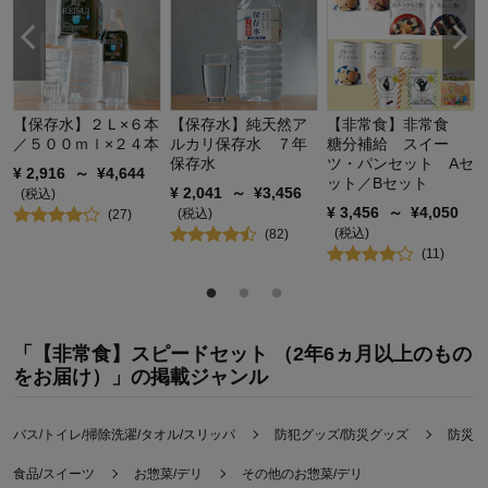
【保存水】２Ｌ×６本
【保存水】純天然ア
【非常食】非常食
／５００ｍｌ×２４本
ルカリ保存水 ７年
糖分補給 スイー
保存水
ツ・パンセット Aセ
¥
2,916
～
¥
4,644
ット／Bセット
¥
2,041
～
¥
3,456
(税込)
¥
3,456
～
¥
4,050
(税込)
(
27
)
(税込)
(
82
)
(
11
)
「【非常食】スピードセット （2年6ヵ月以上のもの
をお届け）」の掲載ジャンル
バス/トイレ/掃除洗濯/タオル/スリッパ
防犯グッズ/防災グッズ
防災グ
食品/スイーツ
お惣菜/デリ
その他のお惣菜/デリ