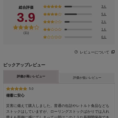
3人
総合評価
3.9
5人
2人
1人
(11)
0人
レビューについて
ピックアップレビュー
評価が高いレビュー
評価が低いレビュー
5.0
2.0
備蓄に安心
商品自体のパッキングに問題あり
災害に備えて購入しました。普通の缶詰やレトルト食品なども
コンセプトもデザインも素敵な商品だと思いますが、パッキン
ストックはしていますが、ローリングストックばかりでは入れ
グに問題があります。箱を開けたら、パンの缶の側面と、ペッ
替えも面倒に感じてしまって一部はこのような長期間保存でき
トボトルの頭の部分が互いにへこんでいる状態でした。 緩衝材