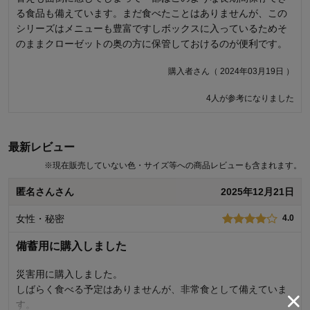
る食品も備えています。まだ食べたことはありませんが、この
はふわっとしか入っておらず、箱の中で商品が動く状態です。
シリーズはメニューも豊富ですしボックスに入っているためそ
パンの缶の横に、寝かせたペットボトルの頭が隣り合わせに入
のままクローゼットの奥の方に保管しておけるのが便利です。
っていますが、その間に緩衝材が入っていません。配送の際に
互いにぶつかり合ったようで、届いたときには互いにひどいへ
購入者さん（ 2024年03月19日 ）
こみが見られました。 中身に問題はなさそうでしたが、長期保
存のために購入したものであることと、パッキングの改善につ
4人が参考になりました
なげてほしいという思いから返品・交換を依頼しました。 しか
し、次に届いた商品も、やはり同じ症状でした。缶の側面にへ
こみがあり、ペットボトルキャップの丸い跡まで刻印されてい
最新レビュー
る状態でした。相当な衝撃でぶつかり合っているのだと思いま
す。 また交換しても根本的には解決しないと思い、あきらめま
※
現在販売していない色・サイズ等への商品レビューも含まれます。
したが、残念です。製造しているメーカーさんに、配送に耐え
匿名さんさん
2025年12月21日
うるパッキングに改善をお願いしたいです。このような状態で
は、安心して贈答用にもできません。
女性・秘密
4.0
ねこねこさん（ 2021年02月05日 ）
備蓄用に購入しました
39人が参考になりました
災害用に購入しました。
しばらく食べる予定はありませんが、非常食として備えていま
す。