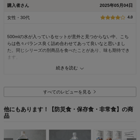
購入者さん
2025年05月04日
1
人が参考になりました
参考になった
女性・30代
4.0
品質
4.0
容量
4.0
500mlの水が入っているセットが意外と見つからない中、こち
らは色々バランス良く詰め合わせてあって良いなと思いまし
お気に入りポイント：
美味しい、保存が利く、使い勝手が良い
た。同じシリーズの別商品を食べたことがあり、味も期待でき
購入用途：
ご自宅用
ます。
少し残念だったのは、段ボールから出す際、把手を持って引っ
続きを読む
張ったら千切れてしまったことです。
1
人が参考になりました
参考になった
すべてのレビューを見る
品質：
他にもあります！【防災食・保存食・非常食】の商
購入用途：
品
容量：