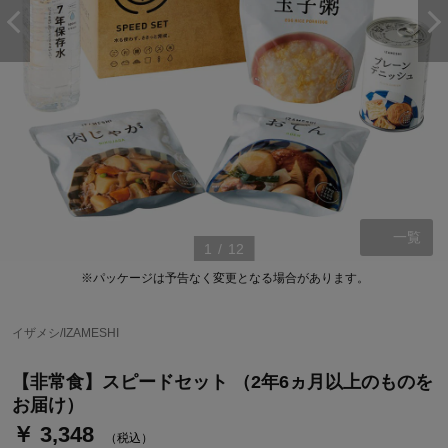
一覧
1
/
12
※パッケージは予告なく変更となる場合があります。
ステージが上がれば送料無料・返品引取無料！
さらにポイント還元最大16倍！
イザメシ/IZAMESHI
ベルメゾンご優待サービスについて
【非常食】スピードセット （2年6ヵ月以上のものを
ベルメゾン・ポイントについて
お届け）
￥ 3,348
通常商品送料無料 返品引取無料（JCBのみ）
（税込）
即時入会なら更に500円OFFクーポンプレゼント