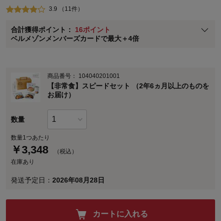
3.9 （11件）
ベルメゾン メンバーズカードについて
合計獲得ポイント：
16ポイント
※
メンバーズカードの加算ポイントはステージ倍率適用前の基本ポイント
ベルメゾンメンバーズカードで最大＋4倍
に対して適用されます。
商品番号：
104040201001
【非常食】スピードセット （2年6ヵ月以上のものを
お届け）
数量
数量1つあたり
￥
3,348
（税込）
在庫あり
発送予定日：
2026年08月28日
カートに入れる