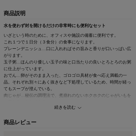
商品説明
水を使わず封を開けるだけの非常時にも便利なセット
いざという時のために、オフィスや施設の備蓄に便利です。
これ１つで１日分（３食分）の食事になります。
プレーンデニッシュ…口に入れればその旨みと香りが口いっぱい広
がります。
玉子粥…ほんのり優しい玉子の味と口当たりの良いとろとろのお粥
に仕上がっています。
おでん…卵がそのまま入った、ゴロゴロ具材が食べ応え満載の一
品。それぞれ別々にあく抜きなど下処理しているため、時間が経っ
てもスープが澄んでいる。
肉じゃが…秘伝の調理法で、煮崩れのないホクホクのじゃがいもを
お楽しみいただけます。
続きを読む
突然の災害時に備えた「イザメシ」は、ごはん、おかず、デザート
などラインナップが豊富なうえ、美味しさにこだわって仕上げてい
商品レビュー
るため、災害時だけでなく様々なシーンでご利用いただけます。
【お取り寄せ】