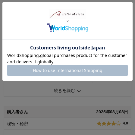
続きを読む
0
人が参考になりました
参考になった
品質
4.0
りんごさん
2025年09月26日
容量
4.0
お気に入りポイント：
保存が利く
女性・30代
4.0
購入用途：
ご自宅用
美味しそう
テレビ番組で冷たくても美味しい。と紹介していたので購入。
非常食なのでしばらくは食べませんが、美味しそうです。
0
人が参考になりました
参考になった
続きを読む
品質
4.0
容量
4.0
購入者さん
2025年08月08日
お気に入りポイント：
保存が利く
購入用途：
ご自宅用
秘密・秘密
4.0