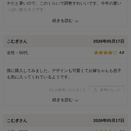
チだと暑いので、このくらいで調整すれいいです。今年の夏い
っぱい使えそうです。
デザインも可愛くて１枚でお出かけ着にもなります。ただ、猛
続きを読む
暑では生地が少し暑いかなと思いました。
でも、全体的にはとても満足しています。
こむぎさん
2026年05月17日
0
人が参考になりました
参考になった
女性・50代
4.0
品質
5.0
デザイン
5.0
着心地･使用感
5.0
孫に購入してみました。デザインも可愛くてお嫁ちゃんも息子
も気に入ってくれているようです。
購入商品：
（接結天竺）サックス系恐竜ボーダー,
70
お子さまの年齢：
0
人が参考になりました
参考になった
お子さまの性別：
続きを読む
品質
4.0
デザイン
4.0
着心地･使用感
4.0
こむぎさん
2026年05月17日
購入商品：
（接結天竺）ベージュ×オートミールチ
ェック, 80