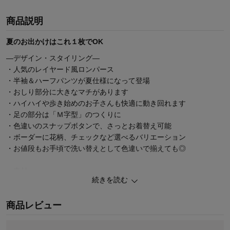
商品説明
夏のお出かけはこれ１枚でOK
―デザイン・スタイリング―
・人気のレイヤード風ロンパース
・半袖＆ハーフパンツが夏仕様になって登場
・おしり部分に大きなマチがあります
・ハイハイや歩き始めのお子さんも快適に動き回れます
・足の部分は「Ｍ字型」のつくりに
・色違いのスナップボタンで、さっとお着替え可能
・ボーダーに花柄、チェックなど選べるバリエーション
・お値段もお手頃で洗い替えとして色違いで揃えても◎
―素材―
続きを読む
・身頃はストレスのない綿１００％の素材
商品レビュー