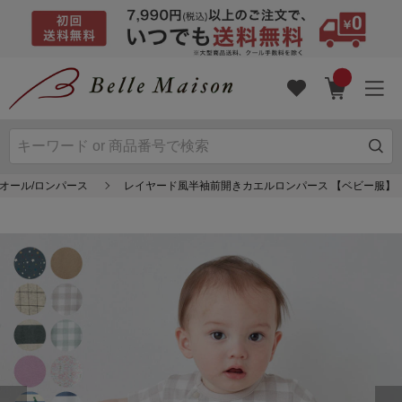
オール/ロンパース
レイヤード風半袖前開きカエルロンパース 【ベビー服】