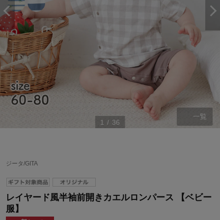
一覧
1
/
36
ジータ/GITA
レイヤード風半袖前開きカエルロンパース 【ベビー
服】