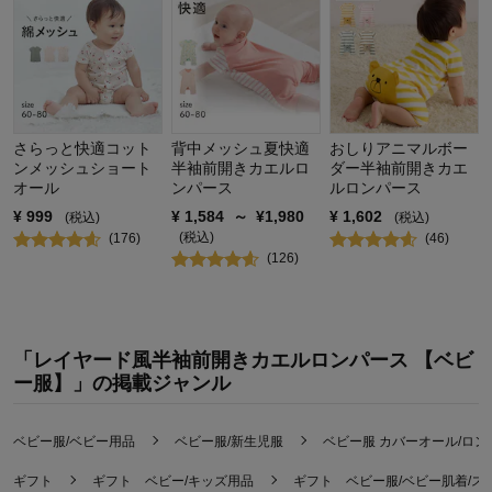
さらっと快適コット
背中メッシュ夏快適
おしりアニマルボー
ンメッシュショート
半袖前開きカエルロ
ダー半袖前開きカエ
オール
ンパース
ルロンパース
¥
999
¥
1,584
～
¥
1,980
¥
1,602
(税込)
(税込)
(税込)
(
176
)
(
46
)
(
126
)
「レイヤード風半袖前開きカエルロンパース 【ベビ
ー服】」の掲載ジャンル
ベビー服/ベビー用品
ベビー服/新生児服
ベビー服 カバーオール/ロン
ギフト
ギフト ベビー/キッズ用品
ギフト ベビー服/ベビー肌着/ス