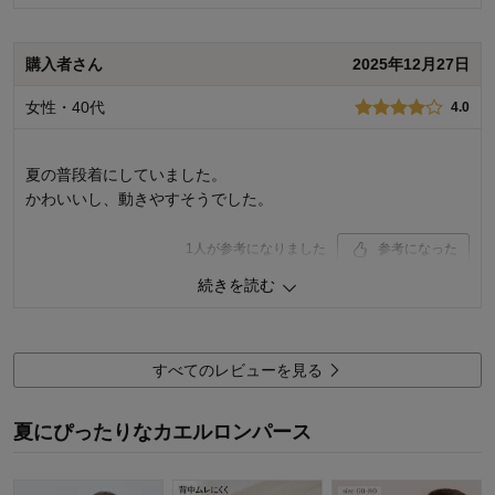
品質
5.0
デザイン
5.0
購入者さん
2025年12月27日
着心地･使用感
4.0
購入商品：
（天竺）ヴィンテージブルー系ボーダ
女性・40代
4.0
ー, 80
お子さまの年齢：
～6ヶ月
お子さまの性別：
男の子
夏の普段着にしていました。
かわいいし、動きやすそうでした。
1
人が参考になりました
参考になった
続きを読む
品質
4.0
デザイン
4.0
着心地･使用感
4.0
すべてのレビューを見る
購入商品：
（接結天竺）サックス系恐竜ボーダー,
70
お子さまの年齢：
～12ヶ月
夏にぴったりなカエルロンパース
お子さまの性別：
男の子