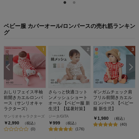
ベビー服 カバーオール/ロンパース
の
売れ筋ランキン
グ
おしりフェイス半袖
さらっと快適コット
ギンガムチェック肩
前開きカエルロンパ
ンメッシュショート
フリル前開きカエル
ース（サンリオキャ
オール 【ベビー服 新
ロンパース 【ベビー
ラクターズ）
生児】【猛暑対策】
服 新生児】
サンリオキャラクターズ
ジータ/GITA
￥
1,980
（税込）
￥
2,990
￥
999
（税込）
（税込）
(
40
)
(
0
)
(
176
)