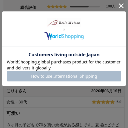
108人
総合評価
4.5
50人
13人
1人
(173)
1人
レビューについて
最新レビュー
※
現在販売していない色・サイズ等への商品レビューも含まれます。
こりすさん
2026年06月19日
女性・30代
5.0
可愛い
３ヶ月の子どもで70を買い余裕がある感じです。夏場はピチピ