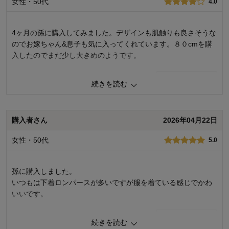
女性・50代
4.0
お子さまの年齢：
～6ヶ月
お子さまの性別：
男の子
4ヶ月の孫に購入してみました。デザインも肌触りも良さそうな
のでお嫁ちゃん&息子も気に入ってくれています。８０cmを購
入したのでまだ少し大きめのようです。
0
人が参考になりました
参考になった
続きを読む
品質
4.0
デザイン
4.0
購入者さん
2026年04月22日
着心地･使用感
4.0
購入商品：
（接結天竺）サックス系恐竜ボーダー,
女性・50代
5.0
80
お子さまの年齢：
～6ヶ月
お子さまの性別：
男の子
孫に購入しました。
いつもは下着ロンパースが多いですが服を着ている感じでかわ
いいです。
0
人が参考になりました
参考になった
続きを読む