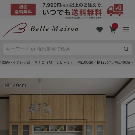
納ハイテレビ台 キナコ（ＭＩＥＬ－３） ＜幅100cm／幅120cm／幅140cm＞