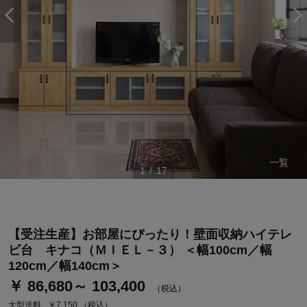
一覧
1
/
17
ステージが上がれば送料無料・返品引取無料！
さらにポイント還元最大16倍！
ベルメゾンご優待サービスについて
【受注生産】お部屋にぴったり！壁面収納ハイテレ
ビ台 キナコ（ＭＩＥＬ－３） ＜幅100cm／幅
ベルメゾン・ポイントについて
120cm／幅140cm＞
通常商品送料無料 返品引取無料（JCBのみ）
￥ 86,680～ 103,400
（税込）
即時入会なら更に500円OFFクーポンプレゼント
大型送料
￥7,150
（税込）