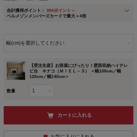
ベルメゾン メンバーズカードについて
合計獲得ポイント：
394ポイント～
※
メンバーズカードの加算ポイントはステージ倍率適用前の基本ポイント
ベルメゾンメンバーズカードで最大＋4倍
に対して適用されます。
幅(cm)を選択してください
【受注生産】お部屋にぴったり！壁面収納ハイテレ
ビ台 キナコ（ＭＩＥＬ－３） ＜幅100cm／幅
120cm／幅140cm＞
数量
カートに入れる
お気に入りに入れる