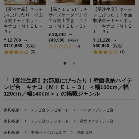
【受注生産】キッチ
【高さ１ｃｍピッチ
【受注生産】キッチ
ンにぴったり！壁面
サイズオーダー】壁
ンにぴったり！壁面
収納キャビネット
面収納上置き キナ
収納ローキャビネッ
キナコ（ＭＩＥＬ－
コ（ＭＩＥＬ－３）
ト キナコ（ＭＩＥ
３）
Ｌ－３）
¥
20,240
～
¥
12,760
～
¥
49,900
¥
11,220
～
(税込)
¥
110,660
¥
60,940
(税込)
(税込)
(
0
)
(
3
)
(
1
)
「【受注生産】お部屋にぴったり！壁面収納ハイテ
レビ台 キナコ（ＭＩＥＬ－３） ＜幅100cm／幅
120cm／幅140cm＞」の掲載ジャンル
家具/収納
テレビ台/テレビボード
ハイタイプテレビ台
家具/収納
テレビ台/テレビボード
壁面タイプテレビ台
家具/収納
本棚/ラック/シェルフ
壁面収納