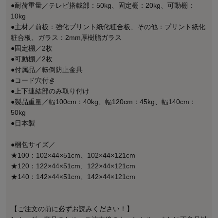
●耐荷重量／テレビ搭載部：50kg、固定棚：20kg、可動棚：
10kg
●主材／前板：強化プリント紙化粧合板、その他：プリント紙化
粧合板、ガラス：2mm厚樹脂ガラス
●固定棚／2枚
●可動棚／2枚
●付属品／転倒防止金具
●コード穴付き
●上下連結部のみ取り付け
●製品重量／幅100cm：40kg、幅120cm：45kg、幅140cm：
50kg
●日本製
●梱包サイズ／
★100：102×44×51cm、102×44×121cm
★120：122×44×51cm、122×44×121cm
★140：142×44×51cm、142×44×121cm
【ご注文の前に必ずお読みください！】