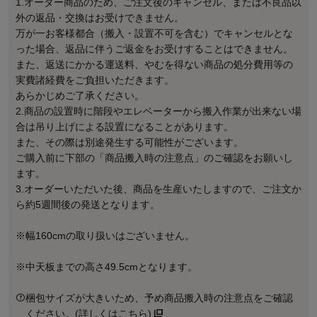
1.オーダー商品のため、ご注文後のキャンセル、または不良品以
外の返品・交換はお受けできません。
万が一お客様都合（搬入・設置不可を含む）でキャンセルとな
った場合、返品に伴うご返金をお受けすることはできません。
また、返送にかかる運送料、やむを得ない商品の処分費用等の
実費諸経費をご負担いただきます。
あらかじめご了承ください。
2.商品の設置時に階段やエレベーターから搬入作業が出来ない場
合は吊り上げによる設置になることがあります。
また、その際は別途発生する可能性がございます。
ご購入前に下部の「商品搬入時の注意点」のご確認をお願いし
ます。
3.オーダーいただいた後、商品を生産いたしますので、ご注文か
ら約5週間後の発送となります。
※幅160cmの取り扱いはございません。
※中天板までの高さ49.5cmとなります。
梱包サイズが大きいため、予め商品搬入時の注意点をご確認
ください。(詳しくはこちら)